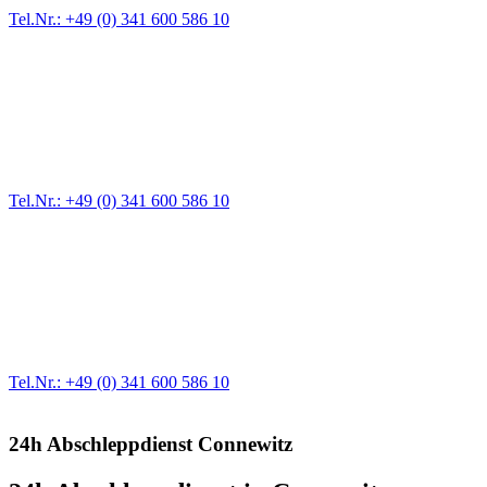
Tel.Nr.: +49 (0) 341 600 586 10
Pannendienst für LKW + PKW
Ein Reifen ist platt, der Wagen springt nicht an – Pannen gibt es
immer wieder. Kleine Pannen beheben wir gleich vor Ort und
größere Reparaturen übernehmen wir in unserer Werkstatt.
Tel.Nr.: +49 (0) 341 600 586 10
Werkstatt für LKW + PKW
Egal ob Motor oder Bremsen - unsere langjährige Erfahrung und
modernste Prüftechnik machen uns zu Experten in allen Bereichen
der Fahrzeugmechanik. Selbstverständlich erhalten Sie jedes
Ersatzteil in Erstausrüster-Qualität.
Tel.Nr.: +49 (0) 341 600 586 10
24h Abschleppdienst Connewitz