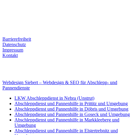
Ernst-Thälmann-Str. 61
06679 Hohenmölsen
Kontaktdaten
Tel. Nr.: +49 (0) 341 600 586 10
Mobile: +49 (0) 170 415 73 72
Rechtliches
Barrierefreiheit
Datenschutz
Impressum
Kontakt
Internet
E-Mail: deha-bergedienst@gmx.de
Internet: www.autoservice-deha.de
Webdesign Siebert – Webdesign & SEO für Abschlepp- und
Pannendienste
LKW Abschleppdienst in Nebra (Unstrut)
Abschleppdienst und Pannenhilfe in Prittitz und Umgebung
Abschleppdienst und Pannenhilfe in Döbris und Umgebung
Abschleppdienst und Pannenhilfe in Goseck und Umgebung
Abschleppdienst und Pannenhilfe in Markkleeberg und
Umgebung
Abschleppdienst und Pannenhilfe in Elstertrebnitz und