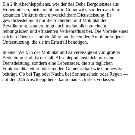
Ein 24h Abschleppdienst, wie der des Deha Bergdienstes aus
Hohenmölsen, bietet nicht nur in Connewitz, sondern auch im
gesamten Umkreis eine unverzichtbare Dienstleistung. Er
gewährleistet nicht nur die Sicherheit und Mobilität der
Bevölkerung, sondern trägt auch maßgeblich zu einem
reibungslosen und effizienten Verkehrsfluss bei. Die Vorteile eines
solchen Dienstes sind vielfältig und bieten den Autofahrern jene
Unterstützung, die sie im Ernstfall benötigen.
In einer Welt, in der Mobilität und Zuverlässigkeit von größter
Bedeutung sind, ist der 24h Abschleppdienst nicht nur eine
Dienstleistung, sondern eine Lebensader, die zur täglichen
Funktionalität einer pulsierenden Gemeinschaft wie Connewitz
beiträgt. Ob bei Tag oder Nacht, bei Sonnenschein oder Regen —
auf den 24h Abschleppdienst kann man sich stets verlassen.
Abschlepp- und Bergungsdienst
Für jede Gewichtsklasse steht das passende Einsatzfahrzeug bereit,
vom Kleinkraftrad über PKW bis zu LKW und Reisebussen. Auch
Zufahrten und Parkhäuser sind für uns kein Problem.