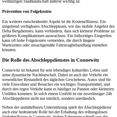
weitläufigen Stadtlandschaft äußerst wichtig ist.
Prävention von Folgekosten
Ein weiterer entscheidender Aspekt ist die Kosteneffizienz. Ein
umgehend verfügbares Abschleppteam, wie das mobile Angebot des
Deha Bergdienstes, kann verhindern, dass sich kleinere Probleme zu
größeren Komplikationen auswachsen. Ein frühzeitiges Eingreifen
kann oft hohe Folgekosten vermeiden, die durch längere
Wartezeiten oder unsachgemäße Fahrzeugbehandlung entstehen
könnten.
Die Rolle des Abschleppdienstes in Connewitz
Connewitz ist bekannt für sein lebendiges kulturelles Leben und
seine dynamische Nachbarschaft. Dabei ist auch der Verkehr ein
wesentlicher Bestandteil des täglichen Geschehens. Autos sind für
viele Einwohner und Besucher ein wichtiges Transportmittel, und
durch den regen Verkehr kann es häufiger zu Pannen oder kleineren
Unfällen kommen. In solch einem Umfeld ist ein zuverlässiger 24h
Abschleppdienst nicht nur nützlich, sondern unerlässlich.
Neben der unmittelbaren Unterstützung spielt der Abschleppdienst
auch eine bedeutende Rolle bei der Erhaltung des reibungslosen
Verkehrsflusses in Connewitz. Indem Fahrzeuge schnell von der