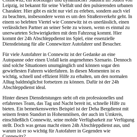
Leipzig, ist bekannt für seine Vielfalt und den pulsierenden urbanen
Charakter. Hier gibt es nicht nur viel zu erleben, sondern auch viel
zu beachten, insbesondere wenn es um den Straßenverkehr geht. In
einem so belebten Viertel wie Connewitz ist es unerlässlich, einen
verlässlichen Partner an seiner Seite zu wissen, wenn es einmal zu
unerwarteten Schwierigkeiten mit dem Fahrzeug kommt. Hier
kommt der 24h Abschleppdienst ins Spiel, eine essenzielle
Dienstleistung für alle Connewitzer Autofahrer und Besucher.
Für viele Autofahrer in Connewitz ist der Gedanke an eine
Autopanne oder einen Unfall kein angenehmes Szenario. Dennoch
sind solche Situationen unumgänglich und können sogar den
gewieftesten Fahrern widerfahren. In diesen Momenten ist es
wichtig, schnell und effizient Hilfe zu erhalten, um den normalen
Alltag baldmöglichst fortsetzen zu können. Dafür ist der 24h
Abschleppdienst ideal.
Hinter diesen Dienstleistungen steht oft ein professionelles und
erfahrenes Team, das Tag und Nacht bereit ist, schnelle Hilfe zu
bieten. Ein bemerkenswertes Beispiel ist der Deha Bergdienst mit
seinem festen Standort in Hohenmölsen, der auch im Umkreis,
einschließlich Connewitz, seine mobile Verfügbarkeit zur Verfügung
stellt. Doch was genau macht einen 24h Abschleppdienst aus, und
warum ist er so wichtig für Autofahrer in Gegenden wie
Connewitz?