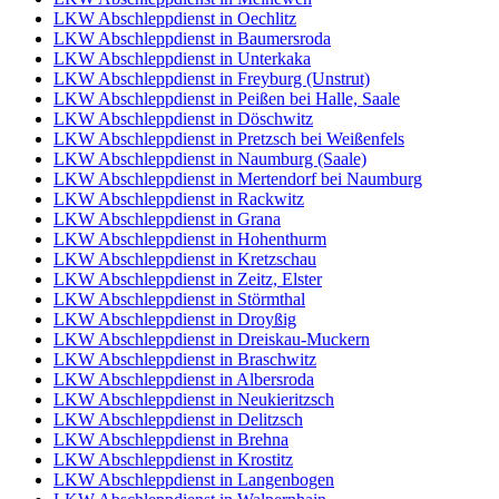
LKW Abschleppdienst in Oechlitz
LKW Abschleppdienst in Baumersroda
LKW Abschleppdienst in Unterkaka
LKW Abschleppdienst in Freyburg (Unstrut)
LKW Abschleppdienst in Peißen bei Halle, Saale
LKW Abschleppdienst in Döschwitz
LKW Abschleppdienst in Pretzsch bei Weißenfels
LKW Abschleppdienst in Naumburg (Saale)
LKW Abschleppdienst in Mertendorf bei Naumburg
LKW Abschleppdienst in Rackwitz
LKW Abschleppdienst in Grana
LKW Abschleppdienst in Hohenthurm
LKW Abschleppdienst in Kretzschau
LKW Abschleppdienst in Zeitz, Elster
LKW Abschleppdienst in Störmthal
LKW Abschleppdienst in Droyßig
LKW Abschleppdienst in Dreiskau-Muckern
LKW Abschleppdienst in Braschwitz
LKW Abschleppdienst in Albersroda
LKW Abschleppdienst in Neukieritzsch
LKW Abschleppdienst in Delitzsch
LKW Abschleppdienst in Brehna
LKW Abschleppdienst in Krostitz
LKW Abschleppdienst in Langenbogen