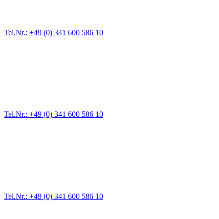
vom Kleinkraftrad über PKW bis zu LKW und Reisebussen. Auch
Zufahrten und Parkhäuser sind für uns kein Problem.
Tel.Nr.: +49 (0) 341 600 586 10
Pannendienst für LKW + PKW
Ein Reifen ist platt, der Wagen springt nicht an – Pannen gibt es
immer wieder. Kleine Pannen beheben wir gleich vor Ort und
größere Reparaturen übernehmen wir in unserer Werkstatt.
Tel.Nr.: +49 (0) 341 600 586 10
Werkstatt für LKW + PKW
Egal ob Motor oder Bremsen - unsere langjährige Erfahrung und
modernste Prüftechnik machen uns zu Experten in allen Bereichen
der Fahrzeugmechanik. Selbstverständlich erhalten Sie jedes
Ersatzteil in Erstausrüster-Qualität.
Tel.Nr.: +49 (0) 341 600 586 10