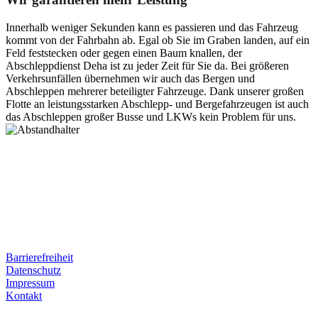
Innerhalb weniger Sekunden kann es passieren und das Fahrzeug
kommt von der Fahrbahn ab. Egal ob Sie im Graben landen, auf ein
Feld feststecken oder gegen einen Baum knallen, der
Abschleppdienst Deha ist zu jeder Zeit für Sie da. Bei größeren
Verkehrsunfällen übernehmen wir auch das Bergen und
Abschleppen mehrerer beteiligter Fahrzeuge. Dank unserer großen
Flotte an leistungsstarken Abschlepp- und Bergefahrzeugen ist auch
das Abschleppen großer Busse und LKWs kein Problem für uns.
Postanschrift
Ernst-Thälmann-Str. 61
06679 Hohenmölsen
Kontaktdaten
Tel. Nr.: +49 (0) 341 600 586 10
Mobile: +49 (0) 170 415 73 72
Rechtliches
Barrierefreiheit
Datenschutz
Impressum
Kontakt
Internet