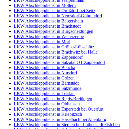
LKW Abschleppdienst in Walpernhain
LKW Abschleppdienst in Möllern
LKW Abschleppdienst in Droßdorf bei Zeitz
LKW Abschleppdienst in Nemsdorf-Göhrendorf
LKW Abschleppdienst in Belgershain
LKW Abschleppdienst in Brachstedt
LKW Abschleppdienst in Burgscheidungen
LKW Abschleppdienst in Wetterzeube
LKW Abschleppdienst in Morl
LKW Abschleppdienst in Crölpa-Löbschütz
LKW Abschleppdienst in Brachwitz bei Halle
LKW Abschleppdienst in Zappendorf
LKW Abschleppdienst in Salzatal OT Zappendorf
LKW Abschleppdienst in Beucha
LKW Abschleppdienst in Amsdorf
LKW Abschleppdienst in Golzen
LKW Abschleppdienst in Barnstädt
LKW Abschleppdienst in Salzmünde
LKW Abschleppdienst in Leislau
LKW Abschleppdienst in Regis-Breitingen
LKW Abschleppdienst in Obhausen
LKW Abschleppdienst in Esperstedt bei Querfurt
LKW Abschleppdienst in Kriebitzsch
LKW Abschleppdienst in Haselbach bei Altenburg
LKW Abschleppdienst in Stedten bei Lutherstadt Eisleben