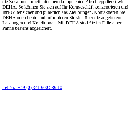
die Zusammenarbeit mit einem kompetenten Abschleppdienst wie
DEHA. So können Sie sich auf Ihr Kerngeschäft konzentrieren und
Ihre Güter sicher und pünktlich ans Ziel bringen. Kontaktieren Sie
DEHA noch heute und informieren Sie sich über die angebotenen
Leistungen und Konditionen. Mit DEHA sind Sie im Falle einer
Panne bestens abgesichert.
Abschlepp- und Bergungsdienst
Für jede Gewichtsklasse steht das passende Einsatzfahrzeug bereit,
vom Kleinkraftrad über PKW bis zu LKW und Reisebussen. Auch
Zufahrten und Parkhäuser sind für uns kein Problem.
Tel.Nr.: +49 (0) 341 600 586 10
Pannendienst für LKW + PKW
Ein Reifen ist platt, der Wagen springt nicht an – Pannen gibt es
immer wieder. Kleine Pannen beheben wir gleich vor Ort und
größere Reparaturen übernehmen wir in unserer Werkstatt.