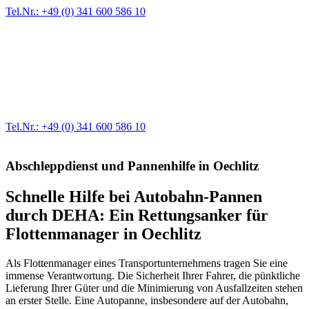
Tel.Nr.: +49 (0) 341 600 586 10
Werkstatt für LKW + PKW
Egal ob Motor oder Bremsen - unsere langjährige Erfahrung und
modernste Prüftechnik machen uns zu Experten in allen Bereichen
der Fahrzeugmechanik. Selbstverständlich erhalten Sie jedes
Ersatzteil in Erstausrüster-Qualität.
Tel.Nr.: +49 (0) 341 600 586 10
Abschleppdienst und Pannenhilfe in Oechlitz
Schnelle Hilfe bei Autobahn-Pannen
durch DEHA: Ein Rettungsanker für
Flottenmanager in Oechlitz
Als Flottenmanager eines Transportunternehmens tragen Sie eine
immense Verantwortung. Die Sicherheit Ihrer Fahrer, die pünktliche
Lieferung Ihrer Güter und die Minimierung von Ausfallzeiten stehen
an erster Stelle. Eine Autopanne, insbesondere auf der Autobahn,