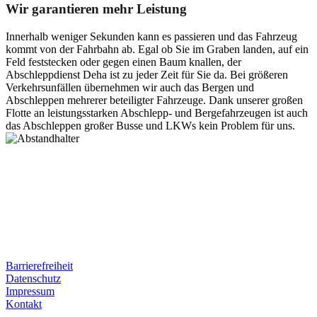
Wir garantieren mehr Leistung
Innerhalb weniger Sekunden kann es passieren und das Fahrzeug
kommt von der Fahrbahn ab. Egal ob Sie im Graben landen, auf ein
Feld feststecken oder gegen einen Baum knallen, der
Abschleppdienst Deha ist zu jeder Zeit für Sie da. Bei größeren
Verkehrsunfällen übernehmen wir auch das Bergen und
Abschleppen mehrerer beteiligter Fahrzeuge. Dank unserer großen
Flotte an leistungsstarken Abschlepp- und Bergefahrzeugen ist auch
das Abschleppen großer Busse und LKWs kein Problem für uns.
Postanschrift
Ernst-Thälmann-Str. 61
06679 Hohenmölsen
Kontaktdaten
Tel. Nr.: +49 (0) 341 600 586 10
Mobile: +49 (0) 170 415 73 72
Rechtliches
Barrierefreiheit
Datenschutz
Impressum
Kontakt
Internet