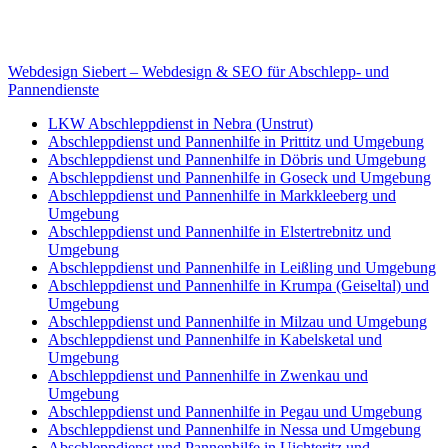
E-Mail: deha-bergedienst@gmx.de
Internet: www.autoservice-deha.de
Webdesign Siebert – Webdesign & SEO für Abschlepp- und
Pannendienste
LKW Abschleppdienst in Nebra (Unstrut)
Abschleppdienst und Pannenhilfe in Prittitz und Umgebung
Abschleppdienst und Pannenhilfe in Döbris und Umgebung
Abschleppdienst und Pannenhilfe in Goseck und Umgebung
Abschleppdienst und Pannenhilfe in Markkleeberg und
Umgebung
Abschleppdienst und Pannenhilfe in Elstertrebnitz und
Umgebung
Abschleppdienst und Pannenhilfe in Leißling und Umgebung
Abschleppdienst und Pannenhilfe in Krumpa (Geiseltal) und
Umgebung
Abschleppdienst und Pannenhilfe in Milzau und Umgebung
Abschleppdienst und Pannenhilfe in Kabelsketal und
Umgebung
Abschleppdienst und Pannenhilfe in Zwenkau und
Umgebung
Abschleppdienst und Pannenhilfe in Pegau und Umgebung
Abschleppdienst und Pannenhilfe in Nessa und Umgebung
Abschleppdienst und Pannenhilfe in Uichteritz und