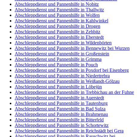
Abschleppdienst und Pannenhilfe in Nobitz
Abschleppdienst und Pannenhilfe in Thallwitz
Abschleppdienst und Pannenhilfe in Wolfen
Abschleppdienst und Pannenhilfe in Kahlwinkel
Abschleppdienst und Pannenhilfe in Drogen
Abschleppdienst und Pannenhilfe in Zehbitz
Abschleppdienst und Pannenhilfe in Eberstedt
Abschleppdienst und Pannenhilfe in Wildenbörten
Abschleppdienst und Pannenhilfe in Bennewitz bei Wurzen
Abschleppdienst und Pannenhilfe in Großenstein
Abschleppdienst und Pannenhilfe in Grimma
Abschleppdienst und Pannenhilfe in Pouch
Abschleppdienst und Pannenhilfe in Poxdorf bei Eisenberg
Abschleppdienst und Pannenhilfe in Niedertrebra
Abschleppdienst und Pannenhilfe in Weißandt-Gölzau
Abschleppdienst und Pannenhilfe in Löbejün
Abschleppdienst und Pannenhilfe in Trebbichau an der Fuhne
Abschleppdienst und Pannenhilfe in Auerstedt
Abschleppdienst und Pannenhilfe in Tautenburg
Abschleppdienst und Pannenhilfe in Bad Sulza
Abschleppdienst und Pannenhilfe in Brahmenau
Abschleppdienst und Pannenhilfe in Bitterfeld
Abschleppdienst und Pannenhilfe in Schortewitz
Abschleppdienst und Pannenhilfe in Reichstädt bei Gera
Abschleppdienst und Pannenhilfe in Rauschwitz bei