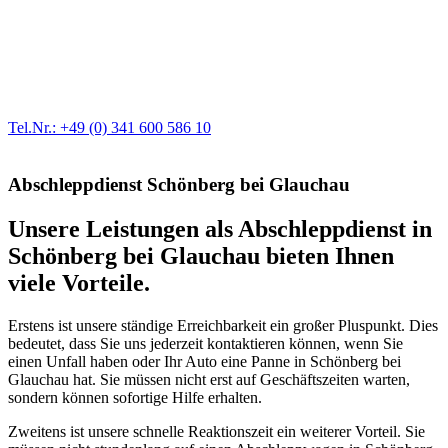
Werkstatt für LKW + PKW
Egal ob Motor oder Bremsen - unsere langjährige Erfahrung und
modernste Prüftechnik machen uns zu Experten in allen Bereichen
der Fahrzeugmechanik. Selbstverständlich erhalten Sie jedes
Ersatzteil in Erstausrüster-Qualität.
Tel.Nr.: +49 (0) 341 600 586 10
Abschleppdienst Schönberg bei Glauchau
Unsere Leistungen als Abschleppdienst in
Schönberg bei Glauchau bieten Ihnen
viele Vorteile.
Erstens ist unsere ständige Erreichbarkeit ein großer Pluspunkt. Dies
bedeutet, dass Sie uns jederzeit kontaktieren können, wenn Sie
einen Unfall haben oder Ihr Auto eine Panne in Schönberg bei
Glauchau hat. Sie müssen nicht erst auf Geschäftszeiten warten,
sondern können sofortige Hilfe erhalten.
Zweitens ist unsere schnelle Reaktionszeit ein weiterer Vorteil. Sie