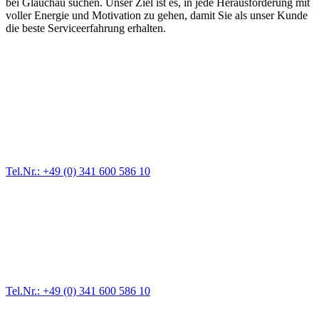
bei Glauchau suchen. Unser Ziel ist es, in jede Herausforderung mit
voller Energie und Motivation zu gehen, damit Sie als unser Kunde
die beste Serviceerfahrung erhalten.
Abschlepp- und Bergungsdienst
Für jede Gewichtsklasse steht das passende Einsatzfahrzeug bereit,
vom Kleinkraftrad über PKW bis zu LKW und Reisebussen. Auch
Zufahrten und Parkhäuser sind für uns kein Problem.
Tel.Nr.: +49 (0) 341 600 586 10
Pannendienst für LKW + PKW
Ein Reifen ist platt, der Wagen springt nicht an – Pannen gibt es
immer wieder. Kleine Pannen beheben wir gleich vor Ort und
größere Reparaturen übernehmen wir in unserer Werkstatt.
Tel.Nr.: +49 (0) 341 600 586 10