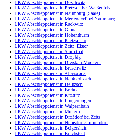
LKW Abschleppdienst in Döschwitz
LKW Abschleppdienst in Pretzsch bei Weißenfels
LKW Abschleppdienst in Naumburg (Saale)
LKW Abschleppdienst in Mertendorf bei Naumburg
LKW Abschleppdienst in Rackwitz
LKW Abschleppdienst in Grana
LKW Abschleppdienst in Hohenthurm
LKW Abschleppdienst in Kretzschau
LKW Abschleppdienst in Zeitz, Elster
LKW Abschleppdienst in Störmthal
LKW Abschleppdienst in Droyßig
LKW Abschleppdienst in Dreiskau-Muckern
LKW Abschleppdienst in Braschwitz
LKW Abschleppdienst in Albersroda
LKW Abschleppdienst in Neukieritzsch
LKW Abschleppdienst in Delitzsch
LKW Abschleppdienst in Brehna
LKW Abschleppdienst in Krostitz
LKW Abschleppdienst in Langenbogen
LKW Abschleppdienst in Walpernhain
LKW Abschleppdienst in Möllern
LKW Abschleppdienst in Droßdorf bei Zeitz
LKW Abschleppdienst in Nemsdorf-Göhrendorf
LKW Abschleppdienst in Belgershain
LKW Abschleppdienst in Brachstedt