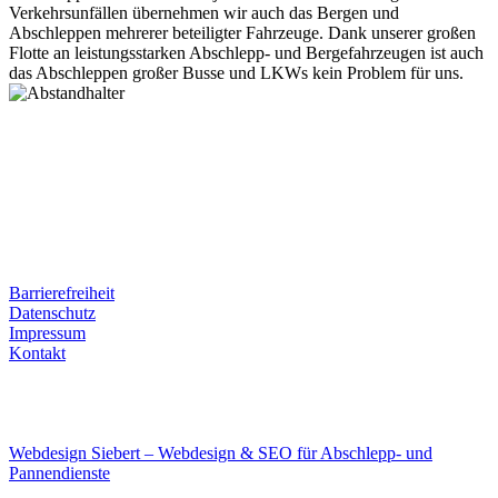
Verkehrsunfällen übernehmen wir auch das Bergen und
Abschleppen mehrerer beteiligter Fahrzeuge. Dank unserer großen
Flotte an leistungsstarken Abschlepp- und Bergefahrzeugen ist auch
das Abschleppen großer Busse und LKWs kein Problem für uns.
Postanschrift
Ernst-Thälmann-Str. 61
06679 Hohenmölsen
Kontaktdaten
Tel. Nr.: +49 (0) 341 600 586 10
Mobile: +49 (0) 170 415 73 72
Rechtliches
Barrierefreiheit
Datenschutz
Impressum
Kontakt
Internet
E-Mail: deha-bergedienst@gmx.de
Internet: www.autoservice-deha.de
Webdesign Siebert – Webdesign & SEO für Abschlepp- und
Pannendienste