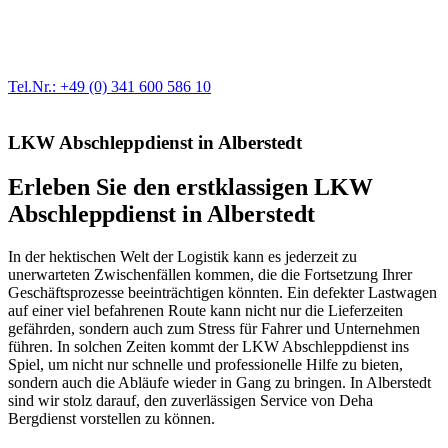
Egal ob Motor oder Bremsen - unsere langjährige Erfahrung und
modernste Prüftechnik machen uns zu Experten in allen Bereichen
der Fahrzeugmechanik. Selbstverständlich erhalten Sie jedes
Ersatzteil in Erstausrüster-Qualität.
Tel.Nr.: +49 (0) 341 600 586 10
LKW Abschleppdienst in Alberstedt
Erleben Sie den erstklassigen LKW
Abschleppdienst in Alberstedt
In der hektischen Welt der Logistik kann es jederzeit zu
unerwarteten Zwischenfällen kommen, die die Fortsetzung Ihrer
Geschäftsprozesse beeinträchtigen könnten. Ein defekter Lastwagen
auf einer viel befahrenen Route kann nicht nur die Lieferzeiten
gefährden, sondern auch zum Stress für Fahrer und Unternehmen
führen. In solchen Zeiten kommt der LKW Abschleppdienst ins
Spiel, um nicht nur schnelle und professionelle Hilfe zu bieten,
sondern auch die Abläufe wieder in Gang zu bringen. In Alberstedt
sind wir stolz darauf, den zuverlässigen Service von Deha
Bergdienst vorstellen zu können.