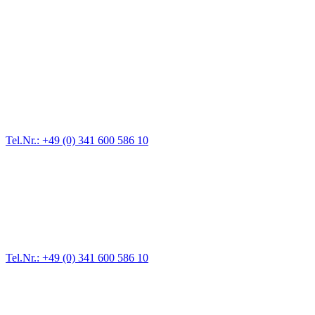
Abschlepp- und Bergungsdienst
Für jede Gewichtsklasse steht das passende Einsatzfahrzeug bereit,
vom Kleinkraftrad über PKW bis zu LKW und Reisebussen. Auch
Zufahrten und Parkhäuser sind für uns kein Problem.
Tel.Nr.: +49 (0) 341 600 586 10
Pannendienst für LKW + PKW
Ein Reifen ist platt, der Wagen springt nicht an – Pannen gibt es
immer wieder. Kleine Pannen beheben wir gleich vor Ort und
größere Reparaturen übernehmen wir in unserer Werkstatt.
Tel.Nr.: +49 (0) 341 600 586 10
Werkstatt für LKW + PKW