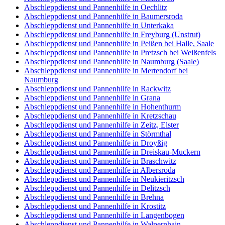
Abschleppdienst und Pannenhilfe in Oechlitz
Abschleppdienst und Pannenhilfe in Baumersroda
Abschleppdienst und Pannenhilfe in Unterkaka
Abschleppdienst und Pannenhilfe in Freyburg (Unstrut)
Abschleppdienst und Pannenhilfe in Peißen bei Halle, Saale
Abschleppdienst und Pannenhilfe in Pretzsch bei Weißenfels
Abschleppdienst und Pannenhilfe in Naumburg (Saale)
Abschleppdienst und Pannenhilfe in Mertendorf bei
Naumburg
Abschleppdienst und Pannenhilfe in Rackwitz
Abschleppdienst und Pannenhilfe in Grana
Abschleppdienst und Pannenhilfe in Hohenthurm
Abschleppdienst und Pannenhilfe in Kretzschau
Abschleppdienst und Pannenhilfe in Zeitz, Elster
Abschleppdienst und Pannenhilfe in Störmthal
Abschleppdienst und Pannenhilfe in Droyßig
Abschleppdienst und Pannenhilfe in Dreiskau-Muckern
Abschleppdienst und Pannenhilfe in Braschwitz
Abschleppdienst und Pannenhilfe in Albersroda
Abschleppdienst und Pannenhilfe in Neukieritzsch
Abschleppdienst und Pannenhilfe in Delitzsch
Abschleppdienst und Pannenhilfe in Brehna
Abschleppdienst und Pannenhilfe in Krostitz
Abschleppdienst und Pannenhilfe in Langenbogen
Abschleppdienst und Pannenhilfe in Walpernhain