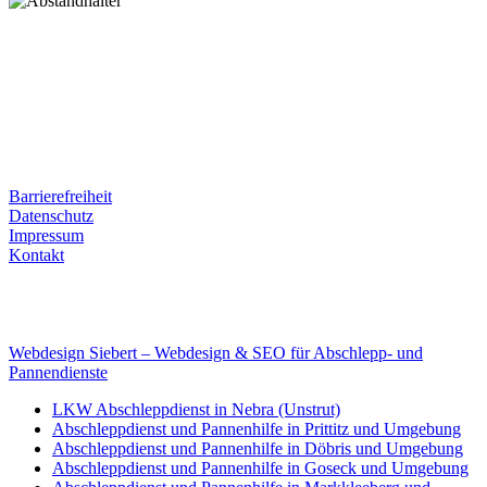
Postanschrift
Ernst-Thälmann-Str. 61
06679 Hohenmölsen
Kontaktdaten
Tel. Nr.: +49 (0) 341 600 586 10
Mobile: +49 (0) 170 415 73 72
Rechtliches
Barrierefreiheit
Datenschutz
Impressum
Kontakt
Internet
E-Mail: deha-bergedienst@gmx.de
Internet: www.autoservice-deha.de
Webdesign Siebert – Webdesign & SEO für Abschlepp- und
Pannendienste
LKW Abschleppdienst in Nebra (Unstrut)
Abschleppdienst und Pannenhilfe in Prittitz und Umgebung
Abschleppdienst und Pannenhilfe in Döbris und Umgebung
Abschleppdienst und Pannenhilfe in Goseck und Umgebung