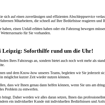
 Sie sich auf einen zuverlässigen und effizienten Abschleppservice verl
hrenen Mitarbeitern, die schnell auf Ihre Bedürfnisse reagieren und 
ne haben, einen Unfall erlitten haben oder ein Fahrzeug bewegen müssen,
 Wetterszenario für Sie vorhanden.
i Leipzig: Soforthilfe rund um die Uhr!
bholen Ihres Fahrzeugs an, sondern bietet auch noch weit mehr als stand
ite.
en und dem Know-how unseres Teams, begleiten wir Sie jederzeit sicher
 in möglichst kurzer Zeit wieder nutzen können.
len, dass wir Ihnen genau dann helfen können, wenn Sie uns am dringen
les Problem zu entwerfen.
bringt. Daher werden wir alles daran setzen, Ihnen das professionellst
ondern ein individueller Kunde mit individuellen Bedürfnissen und Anf