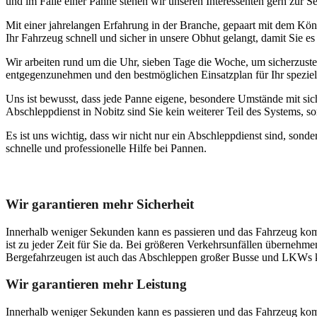
und im Falle einer Panne stehen wir unseren Interessenten gern zur Se
Mit einer jahrelangen Erfahrung in der Branche, gepaart mit dem Könn
Ihr Fahrzeug schnell und sicher in unsere Obhut gelangt, damit Sie es
Wir arbeiten rund um die Uhr, sieben Tage die Woche, um sicherzustel
entgegenzunehmen und den bestmöglichen Einsatzplan für Ihr speziel
Uns ist bewusst, dass jede Panne eigene, besondere Umstände mit sich 
Abschleppdienst in Nobitz sind Sie kein weiterer Teil des Systems, s
Es ist uns wichtig, dass wir nicht nur ein Abschleppdienst sind, son
schnelle und professionelle Hilfe bei Pannen.
Unser Abschleppdienst kann viel!
Wir garantieren mehr Sicherheit
Innerhalb weniger Sekunden kann es passieren und das Fahrzeug kom
ist zu jeder Zeit für Sie da. Bei größeren Verkehrsunfällen überneh
Bergefahrzeugen ist auch das Abschleppen großer Busse und LKWs k
Wir garantieren mehr Leistung
Innerhalb weniger Sekunden kann es passieren und das Fahrzeug kom