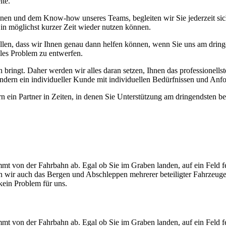
ite.
en und dem Know-how unseres Teams, begleiten wir Sie jederzeit sicher
 in möglichst kurzer Zeit wieder nutzen können.
len, dass wir Ihnen genau dann helfen können, wenn Sie uns am dringen
les Problem zu entwerfen.
bringt. Daher werden wir alles daran setzen, Ihnen das professionellst
ondern ein individueller Kunde mit individuellen Bedürfnissen und Anf
dern ein Partner in Zeiten, in denen Sie Unterstützung am dringendsten
mt von der Fahrbahn ab. Egal ob Sie im Graben landen, auf ein Feld f
men wir auch das Bergen und Abschleppen mehrerer beteiligter Fahrzeug
ein Problem für uns.
mt von der Fahrbahn ab. Egal ob Sie im Graben landen, auf ein Feld f