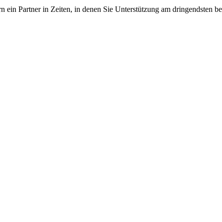
dern ein Partner in Zeiten, in denen Sie Unterstützung am dringendsten
 vom Kleinkraftrad über PKW bis zu LKW und Reisebussen. Auch Zufahr
mer wieder. Kleine Pannen beheben wir gleich vor Ort und größere Repa
nste Prüftechnik machen uns zu Experten in allen Bereichen der Fahrze