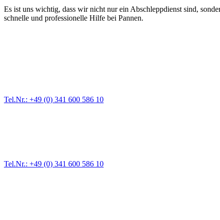
Es ist uns wichtig, dass wir nicht nur ein Abschleppdienst sind, son
schnelle und professionelle Hilfe bei Pannen.
Abschlepp- und Bergungsdienst
Für jede Gewichtsklasse steht das passende Einsatzfahrzeug bereit,
Tel.Nr.: +49 (0) 341 600 586 10
Pannendienst für LKW + PKW
Ein Reifen ist platt, der Wagen springt nicht an – Pannen gibt es im
Tel.Nr.: +49 (0) 341 600 586 10
Werkstatt für LKW + PKW
Egal ob Motor oder Bremsen - unsere langjährige Erfahrung und moder
Erstausrüster-Qualität.