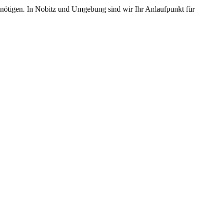
 benötigen. In Nobitz und Umgebung sind wir Ihr Anlaufpunkt für
ten und Parkhäuser sind für uns kein Problem.
raturen übernehmen wir in unserer Werkstatt.
ugmechanik. Selbstverständlich erhalten Sie jedes Ersatzteil in