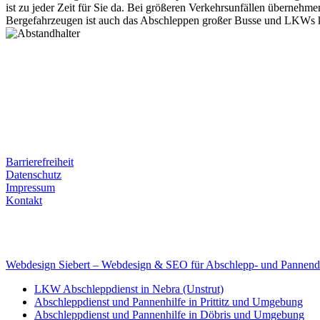
ist zu jeder Zeit für Sie da. Bei größeren Verkehrsunfällen überneh
Bergefahrzeugen ist auch das Abschleppen großer Busse und LKWs k
Postanschrift
Ernst-Thälmann-Str. 61
06679 Hohenmölsen
Kontaktdaten
Tel. Nr.: +49 (0) 341 600 586 10
Mobile: +49 (0) 170 415 73 72
Rechtliches
Barrierefreiheit
Datenschutz
Impressum
Kontakt
Internet
E-Mail: deha-bergedienst@gmx.de
Internet: www.autoservice-deha.de
Webdesign Siebert – Webdesign & SEO für Abschlepp- und Pannend
LKW Abschleppdienst in Nebra (Unstrut)
Abschleppdienst und Pannenhilfe in Prittitz und Umgebung
Abschleppdienst und Pannenhilfe in Döbris und Umgebung