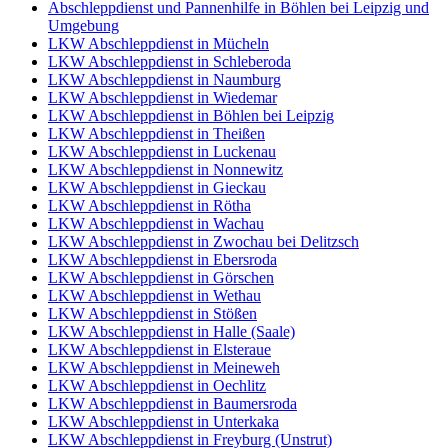
Abschleppdienst und Pannenhilfe in Böhlen bei Leipzig und
Umgebung
LKW Abschleppdienst in Mücheln
LKW Abschleppdienst in Schleberoda
LKW Abschleppdienst in Naumburg
LKW Abschleppdienst in Wiedemar
LKW Abschleppdienst in Böhlen bei Leipzig
LKW Abschleppdienst in Theißen
LKW Abschleppdienst in Luckenau
LKW Abschleppdienst in Nonnewitz
LKW Abschleppdienst in Gieckau
LKW Abschleppdienst in Rötha
LKW Abschleppdienst in Wachau
LKW Abschleppdienst in Zwochau bei Delitzsch
LKW Abschleppdienst in Ebersroda
LKW Abschleppdienst in Görschen
LKW Abschleppdienst in Wethau
LKW Abschleppdienst in Stößen
LKW Abschleppdienst in Halle (Saale)
LKW Abschleppdienst in Elsteraue
LKW Abschleppdienst in Meineweh
LKW Abschleppdienst in Oechlitz
LKW Abschleppdienst in Baumersroda
LKW Abschleppdienst in Unterkaka
LKW Abschleppdienst in Freyburg (Unstrut)