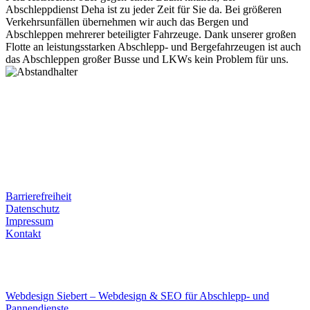
Abschleppdienst Deha ist zu jeder Zeit für Sie da. Bei größeren
Verkehrsunfällen übernehmen wir auch das Bergen und
Abschleppen mehrerer beteiligter Fahrzeuge. Dank unserer großen
Flotte an leistungsstarken Abschlepp- und Bergefahrzeugen ist auch
das Abschleppen großer Busse und LKWs kein Problem für uns.
Postanschrift
Ernst-Thälmann-Str. 61
06679 Hohenmölsen
Kontaktdaten
Tel. Nr.: +49 (0) 341 600 586 10
Mobile: +49 (0) 170 415 73 72
Rechtliches
Barrierefreiheit
Datenschutz
Impressum
Kontakt
Internet
E-Mail: deha-bergedienst@gmx.de
Internet: www.autoservice-deha.de
Webdesign Siebert – Webdesign & SEO für Abschlepp- und
Pannendienste