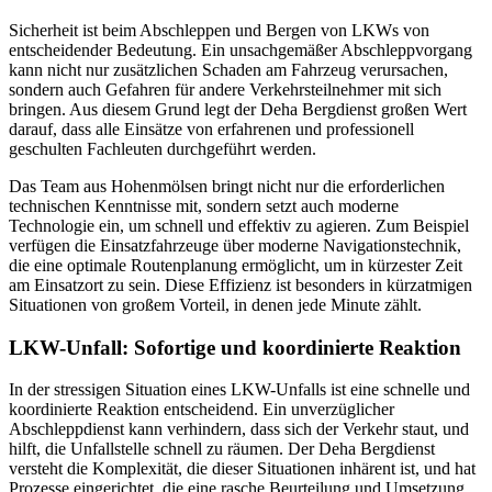
Sicherheit ist beim Abschleppen und Bergen von LKWs von
entscheidender Bedeutung. Ein unsachgemäßer Abschleppvorgang
kann nicht nur zusätzlichen Schaden am Fahrzeug verursachen,
sondern auch Gefahren für andere Verkehrsteilnehmer mit sich
bringen. Aus diesem Grund legt der Deha Bergdienst großen Wert
darauf, dass alle Einsätze von erfahrenen und professionell
geschulten Fachleuten durchgeführt werden.
Das Team aus Hohenmölsen bringt nicht nur die erforderlichen
technischen Kenntnisse mit, sondern setzt auch moderne
Technologie ein, um schnell und effektiv zu agieren. Zum Beispiel
verfügen die Einsatzfahrzeuge über moderne Navigationstechnik,
die eine optimale Routenplanung ermöglicht, um in kürzester Zeit
am Einsatzort zu sein. Diese Effizienz ist besonders in kürzatmigen
Situationen von großem Vorteil, in denen jede Minute zählt.
LKW-Unfall: Sofortige und koordinierte Reaktion
In der stressigen Situation eines LKW-Unfalls ist eine schnelle und
koordinierte Reaktion entscheidend. Ein unverzüglicher
Abschleppdienst kann verhindern, dass sich der Verkehr staut, und
hilft, die Unfallstelle schnell zu räumen. Der Deha Bergdienst
versteht die Komplexität, die dieser Situationen inhärent ist, und hat
Prozesse eingerichtet, die eine rasche Beurteilung und Umsetzung