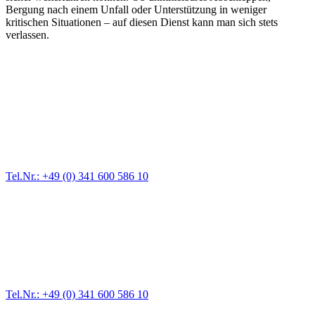
Bergung nach einem Unfall oder Unterstützung in weniger
kritischen Situationen – auf diesen Dienst kann man sich stets
verlassen.
Abschlepp- und Bergungsdienst
Für jede Gewichtsklasse steht das passende Einsatzfahrzeug bereit,
vom Kleinkraftrad über PKW bis zu LKW und Reisebussen. Auch
Zufahrten und Parkhäuser sind für uns kein Problem.
Tel.Nr.: +49 (0) 341 600 586 10
Pannendienst für LKW + PKW
Ein Reifen ist platt, der Wagen springt nicht an – Pannen gibt es
immer wieder. Kleine Pannen beheben wir gleich vor Ort und
größere Reparaturen übernehmen wir in unserer Werkstatt.
Tel.Nr.: +49 (0) 341 600 586 10