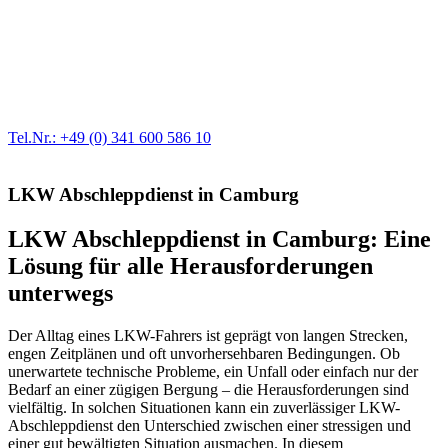
Werkstatt für LKW + PKW
Egal ob Motor oder Bremsen - unsere langjährige Erfahrung und
modernste Prüftechnik machen uns zu Experten in allen Bereichen
der Fahrzeugmechanik. Selbstverständlich erhalten Sie jedes
Ersatzteil in Erstausrüster-Qualität.
Tel.Nr.: +49 (0) 341 600 586 10
LKW Abschleppdienst in Camburg
LKW Abschleppdienst in Camburg: Eine
Lösung für alle Herausforderungen
unterwegs
Der Alltag eines LKW-Fahrers ist geprägt von langen Strecken,
engen Zeitplänen und oft unvorhersehbaren Bedingungen. Ob
unerwartete technische Probleme, ein Unfall oder einfach nur der
Bedarf an einer zügigen Bergung – die Herausforderungen sind
vielfältig. In solchen Situationen kann ein zuverlässiger LKW-
Abschleppdienst den Unterschied zwischen einer stressigen und
einer gut bewältigten Situation ausmachen. In diesem