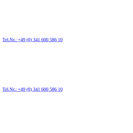
Abschlepp- und Bergungsdienst
Für jede Gewichtsklasse steht das passende Einsatzfahrzeug bereit,
vom Kleinkraftrad über PKW bis zu LKW und Reisebussen. Auch
Zufahrten und Parkhäuser sind für uns kein Problem.
Tel.Nr.: +49 (0) 341 600 586 10
Pannendienst für LKW + PKW
Ein Reifen ist platt, der Wagen springt nicht an – Pannen gibt es
immer wieder. Kleine Pannen beheben wir gleich vor Ort und
größere Reparaturen übernehmen wir in unserer Werkstatt.
Tel.Nr.: +49 (0) 341 600 586 10
Werkstatt für LKW + PKW
Egal ob Motor oder Bremsen - unsere langjährige Erfahrung und
modernste Prüftechnik machen uns zu Experten in allen Bereichen
der Fahrzeugmechanik. Selbstverständlich erhalten Sie jedes