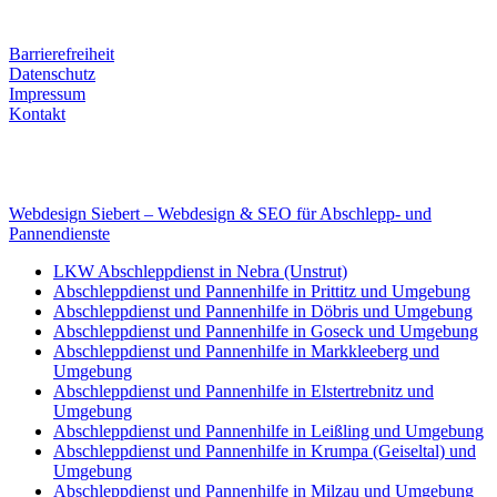
Mobile: +49 (0) 170 415 73 72
Rechtliches
Barrierefreiheit
Datenschutz
Impressum
Kontakt
Internet
E-Mail: deha-bergedienst@gmx.de
Internet: www.autoservice-deha.de
Webdesign Siebert – Webdesign & SEO für Abschlepp- und
Pannendienste
LKW Abschleppdienst in Nebra (Unstrut)
Abschleppdienst und Pannenhilfe in Prittitz und Umgebung
Abschleppdienst und Pannenhilfe in Döbris und Umgebung
Abschleppdienst und Pannenhilfe in Goseck und Umgebung
Abschleppdienst und Pannenhilfe in Markkleeberg und
Umgebung
Abschleppdienst und Pannenhilfe in Elstertrebnitz und
Umgebung
Abschleppdienst und Pannenhilfe in Leißling und Umgebung
Abschleppdienst und Pannenhilfe in Krumpa (Geiseltal) und
Umgebung
Abschleppdienst und Pannenhilfe in Milzau und Umgebung