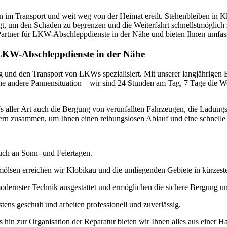
 im Transport und weit weg von der Heimat ereilt. Stehenbleiben in K
fragt, um den Schaden zu begrenzen und die Weiterfahrt schnellstmögli
r Partner für LKW-Abschleppdienste in der Nähe und bieten Ihnen umfas
r LKW-Abschleppdienste in der Nähe
und den Transport von LKWs spezialisiert. Mit unserer langjährigen E
 eine andere Pannensituation – wir sind 24 Stunden am Tag, 7 Tage die 
ller Art auch die Bergung von verunfallten Fahrzeugen, die Ladung
stern zusammen, um Ihnen einen reibungslosen Ablauf und eine schnelle
auch an Sonn- und Feiertagen.
lsen erreichen wir Klobikau und die umliegenden Gebiete in kürzeste
odernster Technik ausgestattet und ermöglichen die sichere Bergung 
tens geschult und arbeiten professionell und zuverlässig.
hin zur Organisation der Reparatur bieten wir Ihnen alles aus einer H