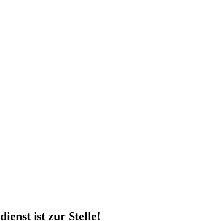
 vom Kleinkraftrad über PKW bis zu LKW und Reisebussen. Auch Zufahr
mer wieder. Kleine Pannen beheben wir gleich vor Ort und größere Repa
nste Prüftechnik machen uns zu Experten in allen Bereichen der Fahrze
nst ist zur Stelle!