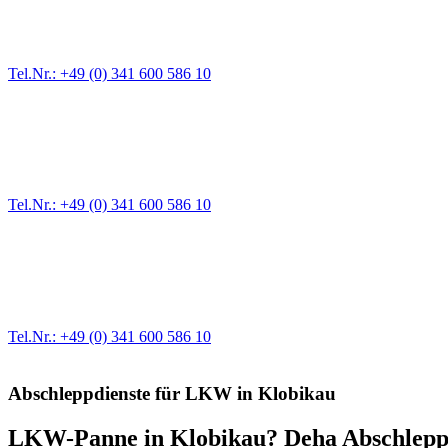
Für jede Gewichtsklasse steht das passende Einsatzfahrzeug bereit,
Tel.Nr.: +49 (0) 341 600 586 10
Pannendienst für LKW + PKW
Ein Reifen ist platt, der Wagen springt nicht an – Pannen gibt es im
Tel.Nr.: +49 (0) 341 600 586 10
Werkstatt für LKW + PKW
Egal ob Motor oder Bremsen - unsere langjährige Erfahrung und moder
Erstausrüster-Qualität.
Tel.Nr.: +49 (0) 341 600 586 10
Abschleppdienste für LKW in Klobikau
LKW-Panne in Klobikau? Deha Abschleppdie