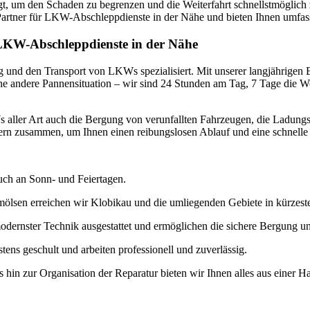
fragt, um den Schaden zu begrenzen und die Weiterfahrt schnellstmögli
r Partner für LKW-Abschleppdienste in der Nähe und bieten Ihnen umfas
r LKW-Abschleppdienste in der Nähe
und den Transport von LKWs spezialisiert. Mit unserer langjährigen E
 eine andere Pannensituation – wir sind 24 Stunden am Tag, 7 Tage die 
ller Art auch die Bergung von verunfallten Fahrzeugen, die Ladung
stern zusammen, um Ihnen einen reibungslosen Ablauf und eine schnelle
auch an Sonn- und Feiertagen.
lsen erreichen wir Klobikau und die umliegenden Gebiete in kürzeste
odernster Technik ausgestattet und ermöglichen die sichere Bergung 
tens geschult und arbeiten professionell und zuverlässig.
hin zur Organisation der Reparatur bieten wir Ihnen alles aus einer H