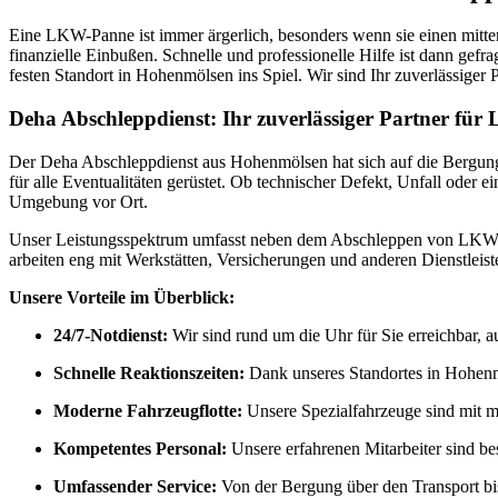
Eine LKW-Panne ist immer ärgerlich, besonders wenn sie einen mitten
finanzielle Einbußen. Schnelle und professionelle Hilfe ist dann ge
festen Standort in Hohenmölsen ins Spiel. Wir sind Ihr zuverlässige
Deha Abschleppdienst: Ihr zuverlässiger Partner fü
Der Deha Abschleppdienst aus Hohenmölsen hat sich auf die Bergung 
für alle Eventualitäten gerüstet. Ob technischer Defekt, Unfall oder
Umgebung vor Ort.
Unser Leistungsspektrum umfasst neben dem Abschleppen von LKWs a
arbeiten eng mit Werkstätten, Versicherungen und anderen Dienstlei
Unsere Vorteile im Überblick:
24/7-Notdienst:
Wir sind rund um die Uhr für Sie erreichbar, 
Schnelle Reaktionszeiten:
Dank unseres Standortes in Hohenmö
Moderne Fahrzeugflotte:
Unsere Spezialfahrzeuge sind mit m
Kompetentes Personal:
Unsere erfahrenen Mitarbeiter sind bes
Umfassender Service:
Von der Bergung über den Transport bis 