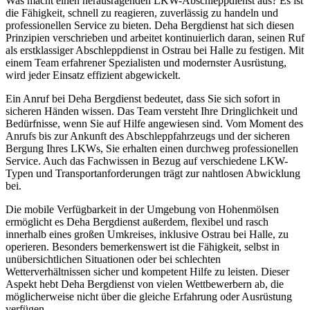
Was macht einen herausragenden LKW-Abschleppdienst aus? Es ist
die Fähigkeit, schnell zu reagieren, zuverlässig zu handeln und
professionellen Service zu bieten. Deha Bergdienst hat sich diesen
Prinzipien verschrieben und arbeitet kontinuierlich daran, seinen Ruf
als erstklassiger Abschleppdienst in Ostrau bei Halle zu festigen. Mit
einem Team erfahrener Spezialisten und modernster Ausrüstung,
wird jeder Einsatz effizient abgewickelt.
Ein Anruf bei Deha Bergdienst bedeutet, dass Sie sich sofort in
sicheren Händen wissen. Das Team versteht Ihre Dringlichkeit und
Bedürfnisse, wenn Sie auf Hilfe angewiesen sind. Vom Moment des
Anrufs bis zur Ankunft des Abschleppfahrzeugs und der sicheren
Bergung Ihres LKWs, Sie erhalten einen durchweg professionellen
Service. Auch das Fachwissen in Bezug auf verschiedene LKW-
Typen und Transportanforderungen trägt zur nahtlosen Abwicklung
bei.
Die mobile Verfügbarkeit in der Umgebung von Hohenmölsen
ermöglicht es Deha Bergdienst außerdem, flexibel und rasch
innerhalb eines großen Umkreises, inklusive Ostrau bei Halle, zu
operieren. Besonders bemerkenswert ist die Fähigkeit, selbst in
unübersichtlichen Situationen oder bei schlechten
Wetterverhältnissen sicher und kompetent Hilfe zu leisten. Dieser
Aspekt hebt Deha Bergdienst von vielen Wettbewerbern ab, die
möglicherweise nicht über die gleiche Erfahrung oder Ausrüstung
verfügen.