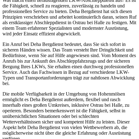
Was macht einen herausragenden LKW-Abschleppdienst aus? Es ist
die Fähigkeit, schnell zu reagieren, zuverlässig zu handeln und
professionellen Service zu bieten. Deha Bergdienst hat sich diesen
Prinzipien verschrieben und arbeitet kontinuierlich daran, seinen Ruf
als erstklassiger Abschleppdienst in Ostrau bei Halle zu festigen. Mit
einem Team erfahrener Spezialisten und modernster Ausrüstung,
wird jeder Einsatz effizient abgewickelt.
Ein Anruf bei Deha Bergdienst bedeutet, dass Sie sich sofort in
sicheren Händen wissen. Das Team versteht Ihre Dringlichkeit und
Bedürfnisse, wenn Sie auf Hilfe angewiesen sind. Vom Moment des
Anrufs bis zur Ankunft des Abschleppfahrzeugs und der sicheren
Bergung Ihres LKWs, Sie erhalten einen durchweg professionellen
Service. Auch das Fachwissen in Bezug auf verschiedene LKW-
Typen und Transportanforderungen trägt zur nahtlosen Abwicklung
bei.
Die mobile Verfügbarkeit in der Umgebung von Hohenmölsen
ermöglicht es Deha Bergdienst außerdem, flexibel und rasch
innerhalb eines großen Umkreises, inklusive Ostrau bei Halle, zu
operieren. Besonders bemerkenswert ist die Fähigkeit, selbst in
unübersichtlichen Situationen oder bei schlechten
Wetterverhältnissen sicher und kompetent Hilfe zu leisten. Dieser
Aspekt hebt Deha Bergdienst von vielen Wettbewerbern ab, die
möglicherweise nicht über die gleiche Erfahrung oder Ausrüstung
verfügen.