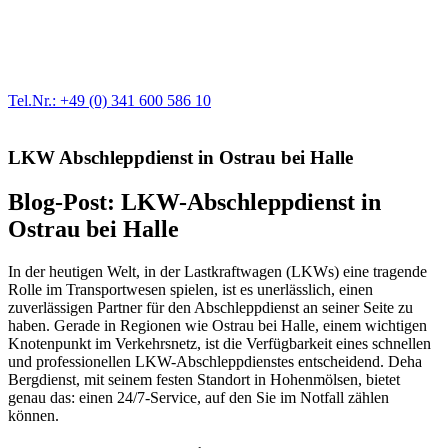
Egal ob Motor oder Bremsen - unsere langjährige Erfahrung und
modernste Prüftechnik machen uns zu Experten in allen Bereichen
der Fahrzeugmechanik. Selbstverständlich erhalten Sie jedes
Ersatzteil in Erstausrüster-Qualität.
Tel.Nr.: +49 (0) 341 600 586 10
LKW Abschleppdienst in Ostrau bei Halle
Blog-Post: LKW-Abschleppdienst in
Ostrau bei Halle
In der heutigen Welt, in der Lastkraftwagen (LKWs) eine tragende
Rolle im Transportwesen spielen, ist es unerlässlich, einen
zuverlässigen Partner für den Abschleppdienst an seiner Seite zu
haben. Gerade in Regionen wie Ostrau bei Halle, einem wichtigen
Knotenpunkt im Verkehrsnetz, ist die Verfügbarkeit eines schnellen
und professionellen LKW-Abschleppdienstes entscheidend. Deha
Bergdienst, mit seinem festen Standort in Hohenmölsen, bietet
genau das: einen 24/7-Service, auf den Sie im Notfall zählen
können.