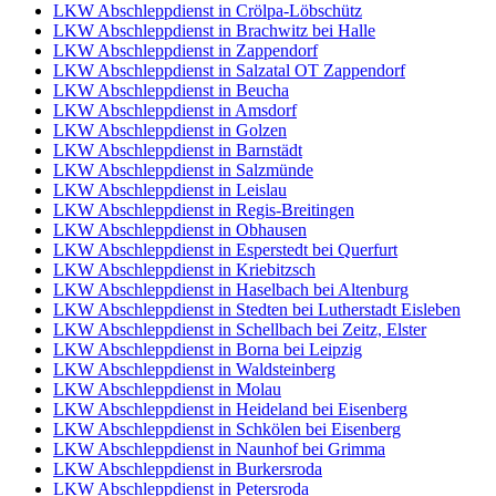
LKW Abschleppdienst in Crölpa-Löbschütz
LKW Abschleppdienst in Brachwitz bei Halle
LKW Abschleppdienst in Zappendorf
LKW Abschleppdienst in Salzatal OT Zappendorf
LKW Abschleppdienst in Beucha
LKW Abschleppdienst in Amsdorf
LKW Abschleppdienst in Golzen
LKW Abschleppdienst in Barnstädt
LKW Abschleppdienst in Salzmünde
LKW Abschleppdienst in Leislau
LKW Abschleppdienst in Regis-Breitingen
LKW Abschleppdienst in Obhausen
LKW Abschleppdienst in Esperstedt bei Querfurt
LKW Abschleppdienst in Kriebitzsch
LKW Abschleppdienst in Haselbach bei Altenburg
LKW Abschleppdienst in Stedten bei Lutherstadt Eisleben
LKW Abschleppdienst in Schellbach bei Zeitz, Elster
LKW Abschleppdienst in Borna bei Leipzig
LKW Abschleppdienst in Waldsteinberg
LKW Abschleppdienst in Molau
LKW Abschleppdienst in Heideland bei Eisenberg
LKW Abschleppdienst in Schkölen bei Eisenberg
LKW Abschleppdienst in Naunhof bei Grimma
LKW Abschleppdienst in Burkersroda
LKW Abschleppdienst in Petersroda