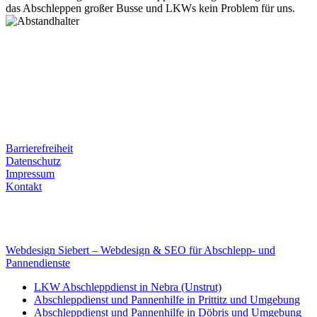
das Abschleppen großer Busse und LKWs kein Problem für uns.
Postanschrift
Ernst-Thälmann-Str. 61
06679 Hohenmölsen
Kontaktdaten
Tel. Nr.: +49 (0) 341 600 586 10
Mobile: +49 (0) 170 415 73 72
Rechtliches
Barrierefreiheit
Datenschutz
Impressum
Kontakt
Internet
E-Mail: deha-bergedienst@gmx.de
Internet: www.autoservice-deha.de
Webdesign Siebert – Webdesign & SEO für Abschlepp- und
Pannendienste
LKW Abschleppdienst in Nebra (Unstrut)
Abschleppdienst und Pannenhilfe in Prittitz und Umgebung
Abschleppdienst und Pannenhilfe in Döbris und Umgebung