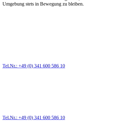
Umgebung stets in Bewegung zu bleiben.
Abschlepp- und Bergungsdienst
Für jede Gewichtsklasse steht das passende Einsatzfahrzeug bereit,
vom Kleinkraftrad über PKW bis zu LKW und Reisebussen. Auch
Zufahrten und Parkhäuser sind für uns kein Problem.
Tel.Nr.: +49 (0) 341 600 586 10
Pannendienst für LKW + PKW
Ein Reifen ist platt, der Wagen springt nicht an – Pannen gibt es
immer wieder. Kleine Pannen beheben wir gleich vor Ort und
größere Reparaturen übernehmen wir in unserer Werkstatt.
Tel.Nr.: +49 (0) 341 600 586 10
Werkstatt für LKW + PKW