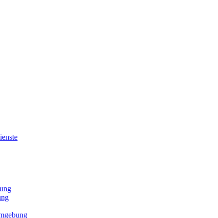
ienste
bung
ung
 Umgebung