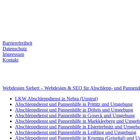
Ernst-Thälmann-Str. 61
06679 Hohenmölsen
Kontaktdaten
Tel. Nr.: +49 (0) 341 600 586 10
Mobile: +49 (0) 170 415 73 72
Rechtliches
Barrierefreiheit
Datenschutz
Impressum
Kontakt
Internet
E-Mail: deha-bergedienst@gmx.de
Internet: www.autoservice-deha.de
Webdesign Siebert – Webdesign & SEO für Abschlepp- und Pannend
LKW Abschleppdienst in Nebra (Unstrut)
Abschleppdienst und Pannenhilfe in Prittitz und Umgebung
Abschleppdienst und Pannenhilfe in Döbris und Umgebung
Abschleppdienst und Pannenhilfe in Goseck und Umgebung
Abschleppdienst und Pannenhilfe in Markkleeberg und Umge
Abschleppdienst und Pannenhilfe in Elstertrebnitz und Umgeb
Abschleppdienst und Pannenhilfe in Leißling und Umgebung
Abschleppdienst und Pannenhilfe in Krumpa (Geiseltal) und