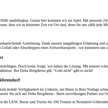
elle Hilfe unabdingbar. Genau hier kommen wir ins Spiel. Mit unserem 
sen, dass wir in kürzester Zeit vor Ort sind, denn für uns zählt jede Mi
ntsprechende Ausrüstung. Dank unserer langjährigen Erfahrung und uns
m Unfall oder Abschleppen eines Schwertransports - wir kümmern uns u
ks
trächtigen. Doch keine Sorge, wir haben die Lösung. Mit unserer schne
nisse. Bei Deha Bergdienst gilt: “Geht nicht” gibt es nicht!
Göhrendorf
nt mobile Verfügbarkeit im Umkreis, um Ihnen in Ihrer Notlage schnell 
ssen Sie sich auf Deha Bergdienst - Ihren zuverlässigen Partner vor Or
enst für LKW, Busse und Trucks bis 100 Tonnen in Nemsdorf-Göhrendor