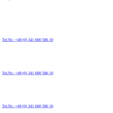
Abschlepp- und Bergungsdienst
Für jede Gewichtsklasse steht das passende Einsatzfahrzeug bereit,
Tel.Nr.: +49 (0) 341 600 586 10
Pannendienst für LKW + PKW
Ein Reifen ist platt, der Wagen springt nicht an – Pannen gibt es im
Tel.Nr.: +49 (0) 341 600 586 10
Werkstatt für LKW + PKW
Egal ob Motor oder Bremsen - unsere langjährige Erfahrung und moder
Erstausrüster-Qualität.
Tel.Nr.: +49 (0) 341 600 586 10