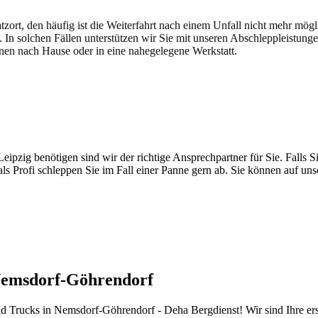
atzort, den häufig ist die Weiterfahrt nach einem Unfall nicht mehr mög
. In solchen Fällen unterstützen wir Sie mit unseren Abschleppleistung
nen nach Hause oder in eine nahegelegene Werkstatt.
t brauchen
pzig benötigen sind wir der richtige Ansprechpartner für Sie. Falls Si
ls Profi schleppen Sie im Fall einer Panne gern ab. Sie können auf un
 Nemsdorf-Göhrendorf
 Trucks in Nemsdorf-Göhrendorf - Deha Bergdienst! Wir sind Ihre er