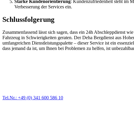
Starke Kundenorientierung
: Kundenzufriedenheit steht im M
Verbesserung der Services ein.
Schlussfolgerung
Zusammenfassend lässt sich sagen, dass ein 24h Abschleppdienst wie 
Fahrzeug in Schwierigkeiten geraten. Der Deha Bergdienst aus Hohenm
umfangreichen Dienstleistungspalette – dieser Service ist ein essenziel
dass jemand da ist, um Ihnen bei Problemen zu helfen, ist unbezahlba
Abschlepp- und Bergungsdienst
Für jede Gewichtsklasse steht das passende Einsatzfahrzeug bereit,
Tel.Nr.: +49 (0) 341 600 586 10
Pannendienst für LKW + PKW
Ein Reifen ist platt, der Wagen springt nicht an – Pannen gibt es im