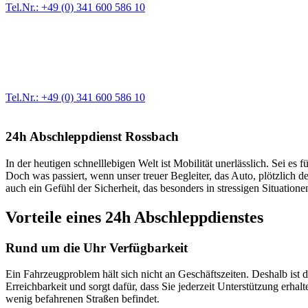
Tel.Nr.: +49 (0) 341 600 586 10
Werkstatt für LKW + PKW
Egal ob Motor oder Bremsen - unsere langjährige Erfahrung und moder
Erstausrüster-Qualität.
Tel.Nr.: +49 (0) 341 600 586 10
24h Abschleppdienst Rossbach
In der heutigen schnelllebigen Welt ist Mobilität unerlässlich. Sei 
Doch was passiert, wenn unser treuer Begleiter, das Auto, plötzlich d
auch ein Gefühl der Sicherheit, das besonders in stressigen Situation
Vorteile eines 24h Abschleppdienstes
Rund um die Uhr Verfügbarkeit
Ein Fahrzeugproblem hält sich nicht an Geschäftszeiten. Deshalb ist 
Erreichbarkeit und sorgt dafür, dass Sie jederzeit Unterstützung erha
wenig befahrenen Straßen befindet.