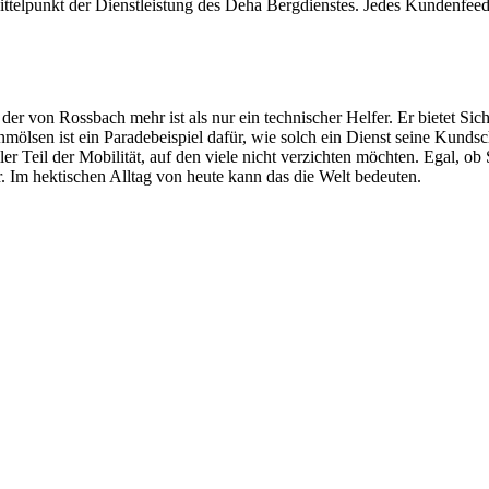
ittelpunkt der Dienstleistung des Deha Bergdienstes. Jedes Kundenfeed
der von Rossbach mehr ist als nur ein technischer Helfer. Er bietet S
ölsen ist ein Paradebeispiel dafür, wie solch ein Dienst seine Kundsch
ler Teil der Mobilität, auf den viele nicht verzichten möchten. Egal, ob
r. Im hektischen Alltag von heute kann das die Welt bedeuten.
 vom Kleinkraftrad über PKW bis zu LKW und Reisebussen. Auch Zufahr
mer wieder. Kleine Pannen beheben wir gleich vor Ort und größere Repa