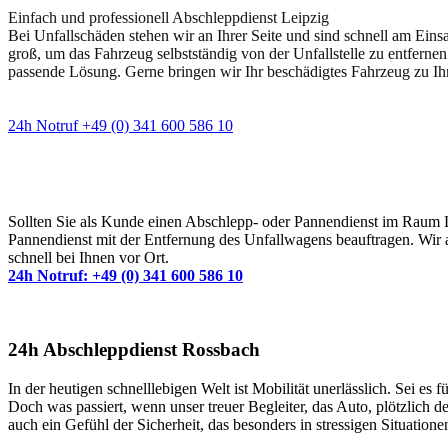
Einfach und professionell Abschleppdienst Leipzig
Bei Unfallschäden stehen wir an Ihrer Seite und sind schnell am Eins
groß, um das Fahrzeug selbstständig von der Unfallstelle zu entfernen
passende Lösung. Gerne bringen wir Ihr beschädigtes Fahrzeug zu Ih
24h Notruf +49 (0) 341 600 586 10
Wann immer Sie einen Abschlepp- oder Pannendiens
Sollten Sie als Kunde einen Abschlepp- oder Pannendienst im Raum Lei
Pannendienst mit der Entfernung des Unfallwagens beauftragen. Wir a
schnell bei Ihnen vor Ort.
24h Notruf: +49 (0) 341 600 586 10
24h Abschleppdienst Rossbach
In der heutigen schnelllebigen Welt ist Mobilität unerlässlich. Sei 
Doch was passiert, wenn unser treuer Begleiter, das Auto, plötzlich d
auch ein Gefühl der Sicherheit, das besonders in stressigen Situation