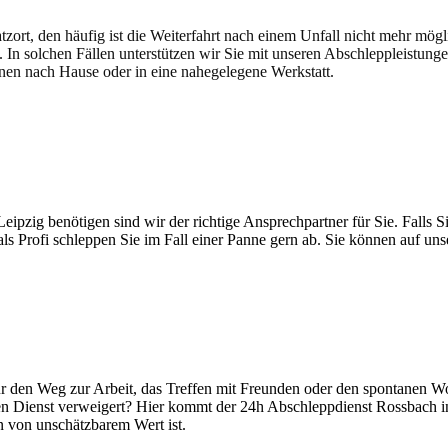
atzort, den häufig ist die Weiterfahrt nach einem Unfall nicht mehr mög
. In solchen Fällen unterstützen wir Sie mit unseren Abschleppleistung
nen nach Hause oder in eine nahegelegene Werkstatt.
t brauchen
pzig benötigen sind wir der richtige Ansprechpartner für Sie. Falls Si
ls Profi schleppen Sie im Fall einer Panne gern ab. Sie können auf un
es für den Weg zur Arbeit, das Treffen mit Freunden oder den spontanen
en Dienst verweigert? Hier kommt der 24h Abschleppdienst Rossbach ins 
en von unschätzbarem Wert ist.