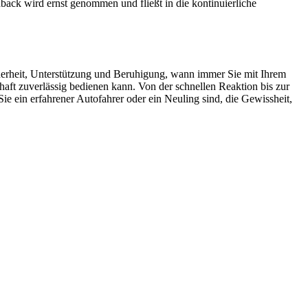
back wird ernst genommen und fließt in die kontinuierliche
icherheit, Unterstützung und Beruhigung, wann immer Sie mit Ihrem
aft zuverlässig bedienen kann. Von der schnellen Reaktion bis zur
 Sie ein erfahrener Autofahrer oder ein Neuling sind, die Gewissheit,
ten und Parkhäuser sind für uns kein Problem.
raturen übernehmen wir in unserer Werkstatt.