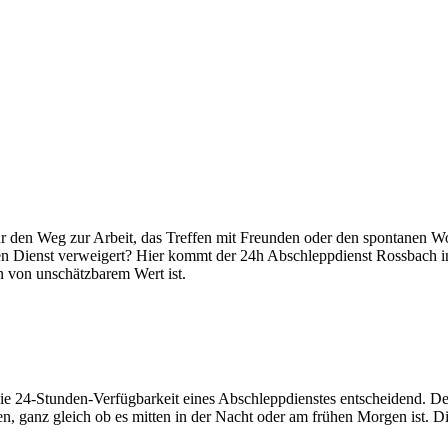
nste Prüftechnik machen uns zu Experten in allen Bereichen der Fahrze
es für den Weg zur Arbeit, das Treffen mit Freunden oder den spontanen
en Dienst verweigert? Hier kommt der 24h Abschleppdienst Rossbach ins 
en von unschätzbarem Wert ist.
die 24-Stunden-Verfügbarkeit eines Abschleppdienstes entscheidend. De
lten, ganz gleich ob es mitten in der Nacht oder am frühen Morgen ist. 