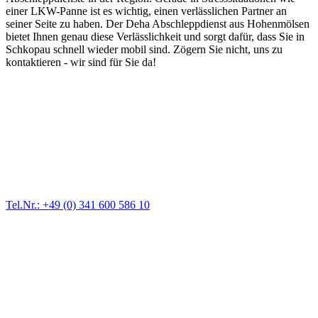
einer LKW-Panne ist es wichtig, einen verlässlichen Partner an
seiner Seite zu haben. Der Deha Abschleppdienst aus Hohenmölsen
bietet Ihnen genau diese Verlässlichkeit und sorgt dafür, dass Sie in
Schkopau schnell wieder mobil sind. Zögern Sie nicht, uns zu
kontaktieren - wir sind für Sie da!
Abschlepp- und Bergungsdienst
Für jede Gewichtsklasse steht das passende Einsatzfahrzeug bereit,
vom Kleinkraftrad über PKW bis zu LKW und Reisebussen. Auch
Zufahrten und Parkhäuser sind für uns kein Problem.
Tel.Nr.: +49 (0) 341 600 586 10
Pannendienst für LKW + PKW
Ein Reifen ist platt, der Wagen springt nicht an – Pannen gibt es
immer wieder. Kleine Pannen beheben wir gleich vor Ort und
größere Reparaturen übernehmen wir in unserer Werkstatt.