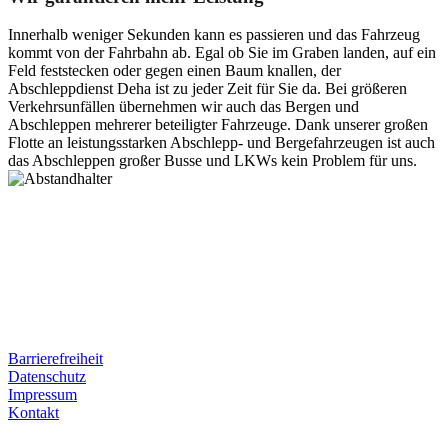
Innerhalb weniger Sekunden kann es passieren und das Fahrzeug
kommt von der Fahrbahn ab. Egal ob Sie im Graben landen, auf ein
Feld feststecken oder gegen einen Baum knallen, der
Abschleppdienst Deha ist zu jeder Zeit für Sie da. Bei größeren
Verkehrsunfällen übernehmen wir auch das Bergen und
Abschleppen mehrerer beteiligter Fahrzeuge. Dank unserer großen
Flotte an leistungsstarken Abschlepp- und Bergefahrzeugen ist auch
das Abschleppen großer Busse und LKWs kein Problem für uns.
Postanschrift
Ernst-Thälmann-Str. 61
06679 Hohenmölsen
Kontaktdaten
Tel. Nr.: +49 (0) 341 600 586 10
Mobile: +49 (0) 170 415 73 72
Rechtliches
Barrierefreiheit
Datenschutz
Impressum
Kontakt
Internet