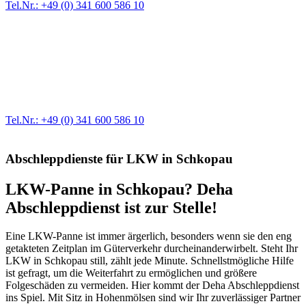
Tel.Nr.: +49 (0) 341 600 586 10
Werkstatt für LKW + PKW
Egal ob Motor oder Bremsen - unsere langjährige Erfahrung und
modernste Prüftechnik machen uns zu Experten in allen Bereichen
der Fahrzeugmechanik. Selbstverständlich erhalten Sie jedes
Ersatzteil in Erstausrüster-Qualität.
Tel.Nr.: +49 (0) 341 600 586 10
Abschleppdienste für LKW in Schkopau
LKW-Panne in Schkopau? Deha
Abschleppdienst ist zur Stelle!
Eine LKW-Panne ist immer ärgerlich, besonders wenn sie den eng
getakteten Zeitplan im Güterverkehr durcheinanderwirbelt. Steht Ihr
LKW in Schkopau still, zählt jede Minute. Schnellstmögliche Hilfe
ist gefragt, um die Weiterfahrt zu ermöglichen und größere
Folgeschäden zu vermeiden. Hier kommt der Deha Abschleppdienst
ins Spiel. Mit Sitz in Hohenmölsen sind wir Ihr zuverlässiger Partner