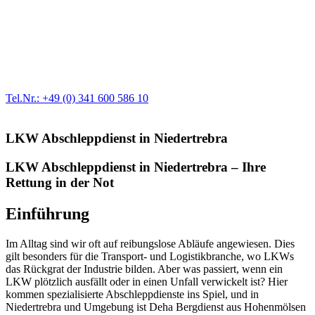
Werkstatt für LKW + PKW
Egal ob Motor oder Bremsen - unsere langjährige Erfahrung und
modernste Prüftechnik machen uns zu Experten in allen Bereichen
der Fahrzeugmechanik. Selbstverständlich erhalten Sie jedes
Ersatzteil in Erstausrüster-Qualität.
Tel.Nr.: +49 (0) 341 600 586 10
LKW Abschleppdienst in Niedertrebra
LKW Abschleppdienst in Niedertrebra – Ihre
Rettung in der Not
Einführung
Im Alltag sind wir oft auf reibungslose Abläufe angewiesen. Dies
gilt besonders für die Transport- und Logistikbranche, wo LKWs
das Rückgrat der Industrie bilden. Aber was passiert, wenn ein
LKW plötzlich ausfällt oder in einen Unfall verwickelt ist? Hier
kommen spezialisierte Abschleppdienste ins Spiel, und in
Niedertrebra und Umgebung ist Deha Bergdienst aus Hohenmölsen