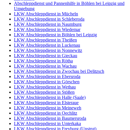
Abschleppdienst und Pannenhilfe in Böhlen bei Leipzig und
Umgebung
LKW Abschleppdienst in Mücheln
LKW Abschleppdienst in Schleberoda
LKW Abschleppdienst in Naumburg
LKW Abschleppdienst in Wiedemar
LKW Abschleppdienst in Böhlen bei Leipzig
LKW Abschleppdienst in Theißen
LKW Abschleppdienst in Luckenau
LKW Abschleppdienst in Nonnewitz
LKW Abschleppdienst in Gieckau
LKW Abschleppdienst in Rötha
LKW Abschleppdienst in Wachau
LKW Abschleppdienst in Zwochau bei Delitzsch
LKW Abschleppdienst in Ebersroda
LKW Abschleppdienst in Görschen
LKW Abschleppdienst in Wethau
LKW Abschleppdienst in Stößen
LKW Abschleppdienst in Halle (Saale)
LKW Abschleppdienst in Elsteraue
LKW Abschleppdienst in Meineweh
LKW Abschleppdienst in Oechlitz
LKW Abschleppdienst in Baumersroda
LKW Abschleppdienst in Unterkaka
LKW Abschleppdienst in Freyburg (Unstrut)