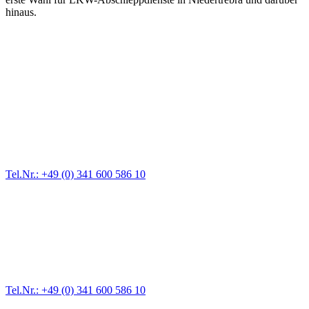
hinaus.
Abschlepp- und Bergungsdienst
Für jede Gewichtsklasse steht das passende Einsatzfahrzeug bereit,
vom Kleinkraftrad über PKW bis zu LKW und Reisebussen. Auch
Zufahrten und Parkhäuser sind für uns kein Problem.
Tel.Nr.: +49 (0) 341 600 586 10
Pannendienst für LKW + PKW
Ein Reifen ist platt, der Wagen springt nicht an – Pannen gibt es
immer wieder. Kleine Pannen beheben wir gleich vor Ort und
größere Reparaturen übernehmen wir in unserer Werkstatt.
Tel.Nr.: +49 (0) 341 600 586 10