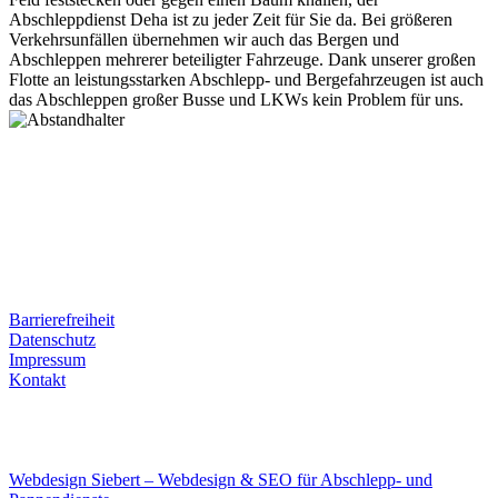
Abschleppdienst Deha ist zu jeder Zeit für Sie da. Bei größeren
Verkehrsunfällen übernehmen wir auch das Bergen und
Abschleppen mehrerer beteiligter Fahrzeuge. Dank unserer großen
Flotte an leistungsstarken Abschlepp- und Bergefahrzeugen ist auch
das Abschleppen großer Busse und LKWs kein Problem für uns.
Postanschrift
Ernst-Thälmann-Str. 61
06679 Hohenmölsen
Kontaktdaten
Tel. Nr.: +49 (0) 341 600 586 10
Mobile: +49 (0) 170 415 73 72
Rechtliches
Barrierefreiheit
Datenschutz
Impressum
Kontakt
Internet
E-Mail: deha-bergedienst@gmx.de
Internet: www.autoservice-deha.de
Webdesign Siebert – Webdesign & SEO für Abschlepp- und