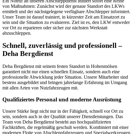
Ein Notruf an unseren Abschleppdienst initiiert sofort eine Reihe
von Maßnahmen: Zunächst wird der genaue Standort des LKWs
ermittelt und der nächstgelegene verfügbare Abschlepper informiert.
Unser Team ist darauf trainiert, in kürzester Zeit am Einsatzort zu
sein und die Situation zu evaluieren. Ziel ist es, den LKW entweder
vor Ort zu reparieren oder sicher zur nächsten Werkstatt
abzuschleppen.
Schnell, zuverlässig und professionell –
Deha Bergdienst
Deha Bergdienst mit seinem festen Standort in Hohenmölsen
garantiert nicht nur einen schnellen Einsatz, sondern auch eine
professionelle Abwicklung jeder Situation. Unsere Mitarbeiter sind
bestens ausgebildet und bringen jahrelange Erfahrung im Umgang
mit allen Arten von Nutzfahrzeugen mit.
Qualifiziertes Personal und moderne Ausrüstung
Unsere Stärke liegt nicht nur in der Fähigkeit, schnell vor Ort zu
sein, sondern auch in der Qualität unserer Dienstleistungen. Das
Team von Deha Bergdienst besteht aus hochqualifizierten
Fachkräften, die regelmäßig geschult werden. Kombiniert mit einer
modernen Flotte von Abschleppfahrzeugen und Spezialwerkzeugen,