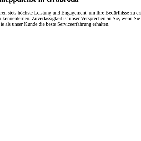
eren stets höchste Leistung und Engagement, um Ihre Bedürfnisse zu er
kennenlernen. Zuverlässigkeit ist unser Versprechen an Sie, wenn Sie 
e als unser Kunde die beste Serviceerfahrung erhalten.
 vom Kleinkraftrad über PKW bis zu LKW und Reisebussen. Auch Zufahr
mer wieder. Kleine Pannen beheben wir gleich vor Ort und größere Repa