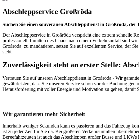
Abschleppservice Großröda
Suchen Sie einen souveränen Abschleppdienst in Großröda, der 
Der Abschleppservice in Großröda verspricht eine extrem schnelle Rea
professionell. Inmitten des Chaos nach einem Verkehrsunfall sind wi
Großröda, zu mandatieren, setzen Sie auf exzellenten Service, der Sie n
steht.
Zuverlässigkeit steht an erster Stelle: Ab
Vertrauen Sie auf unseren Abschleppdienst in Großröda - Wir garanti
gewährleisten, dass Sie unseren Service schon vor der Buchung genau 
Herausforderung mit voller Energie und Motivation zu gehen, damit Si
Unser Abschleppdienst kann viel!
Wir garantieren mehr Sicherheit
Innerhalb weniger Sekunden kann es passieren und das Fahrzeug kom
ist zu jeder Zeit für Sie da. Bei größeren Verkehrsunfällen überneh
Bergefahrzeugen ist auch das Abschleppen großer Busse und LKWs k