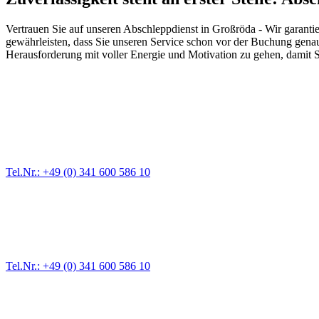
Vertrauen Sie auf unseren Abschleppdienst in Großröda - Wir garanti
gewährleisten, dass Sie unseren Service schon vor der Buchung genau 
Herausforderung mit voller Energie und Motivation zu gehen, damit Si
Abschlepp- und Bergungsdienst
Für jede Gewichtsklasse steht das passende Einsatzfahrzeug bereit,
Tel.Nr.: +49 (0) 341 600 586 10
Pannendienst für LKW + PKW
Ein Reifen ist platt, der Wagen springt nicht an – Pannen gibt es im
Tel.Nr.: +49 (0) 341 600 586 10
Werkstatt für LKW + PKW