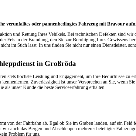
Ihr verunfalltes oder pannenbedingtes Fahrzeug mit Bravour aufn
ktion und Rettung Ihres Vehikels. Bei technischen Defekten sind wir d
r der Fels in der Brandung, den Sie zur Beruhigung Ihres Gewissens he
icht im Stich lässt. In uns finden Sie nicht nur einen Dienstleister, son
schleppdienst in Großröda
eren stets höchste Leistung und Engagement, um Ihre Bedürfnisse zu er
kennenlernen. Zuverlässigkeit ist unser Versprechen an Sie, wenn Sie 
e als unser Kunde die beste Serviceerfahrung erhalten.
mt von der Fahrbahn ab. Egal ob Sie im Graben landen, auf ein Feld f
men wir auch das Bergen und Abschleppen mehrerer beteiligter Fahrzeug
ein Problem für uns.