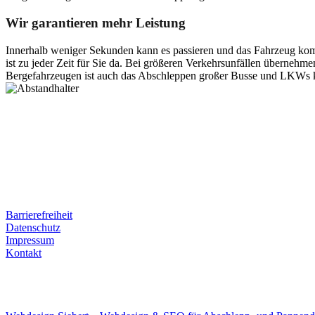
Wir garantieren mehr Leistung
Innerhalb weniger Sekunden kann es passieren und das Fahrzeug kom
ist zu jeder Zeit für Sie da. Bei größeren Verkehrsunfällen überneh
Bergefahrzeugen ist auch das Abschleppen großer Busse und LKWs k
Postanschrift
Ernst-Thälmann-Str. 61
06679 Hohenmölsen
Kontaktdaten
Tel. Nr.: +49 (0) 341 600 586 10
Mobile: +49 (0) 170 415 73 72
Rechtliches
Barrierefreiheit
Datenschutz
Impressum
Kontakt
Internet
E-Mail: deha-bergedienst@gmx.de
Internet: www.autoservice-deha.de