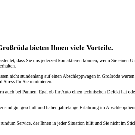
nste Prüftechnik machen uns zu Experten in allen Bereichen der Fahrze
roßröda bieten Ihnen viele Vorteile.
 bedeutet, dass Sie uns jederzeit kontaktieren können, wenn Sie einen 
erhalten.
 müssen nicht stundenlang auf einen Abschleppwagen in Großröda warten,
 Stress für Sie minimieren.
ern auch bei Pannen. Egal ob Ihr Auto einen technischen Defekt hat oder
 Fahrer sind gut geschult und haben jahrelange Erfahrung im Abschleppd
ndum Service, der Ihnen in jeder Situation hilft und Sie nicht im Stich