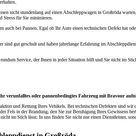
erhalten.
 müssen nicht stundenlang auf einen Abschleppwagen in Großröda warten,
 Stress für Sie minimieren.
ern auch bei Pannen. Egal ob Ihr Auto einen technischen Defekt hat oder
 Fahrer sind gut geschult und haben jahrelange Erfahrung im Abschleppd
ndum Service, der Ihnen in jeder Situation hilft und Sie nicht im Stich
Ihr verunfalltes oder pannenbedingtes Fahrzeug mit Bravour aufn
ktion und Rettung Ihres Vehikels. Bei technischen Defekten sind wir d
r der Fels in der Brandung, den Sie zur Beruhigung Ihres Gewissens he
icht im Stich lässt. In uns finden Sie nicht nur einen Dienstleister, son
schleppdienst in Großröda