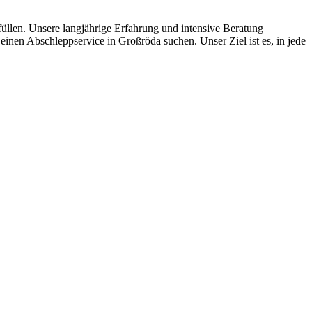
füllen. Unsere langjährige Erfahrung und intensive Beratung
einen Abschleppservice in Großröda suchen. Unser Ziel ist es, in jede
ten und Parkhäuser sind für uns kein Problem.
raturen übernehmen wir in unserer Werkstatt.