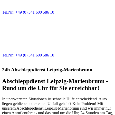
größere Reparaturen übernehmen wir in unserer Werkstatt.
Tel.Nr.: +49 (0) 341 600 586 10
Werkstatt für LKW + PKW
Egal ob Motor oder Bremsen - unsere langjährige Erfahrung und
modernste Prüftechnik machen uns zu Experten in allen Bereichen
der Fahrzeugmechanik. Selbstverständlich erhalten Sie jedes
Ersatzteil in Erstausrüster-Qualität.
Tel.Nr.: +49 (0) 341 600 586 10
24h Abschleppdienst Leipzig-Marienbrunn
Abschleppdienst Leipzig-Marienbrunn -
Rund um die Uhr für Sie erreichbar!
In unerwarteten Situationen ist schnelle Hilfe entscheidend. Auto
liegen geblieben oder einen Unfall gehabt? Kein Problem! Mit
unserem Abschleppdienst Leipzig-Marienbrunn sind wir immer nur
einen Anruf entfernt - und das rund um die Uhr, 24 Stunden am Tag,