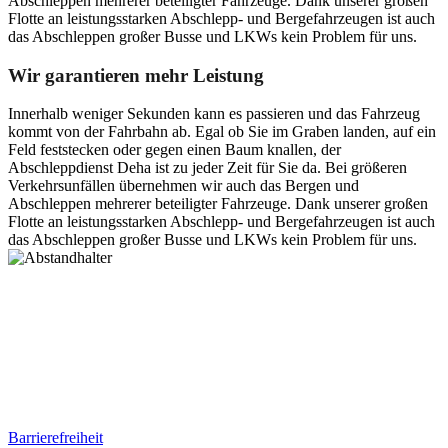
Abschleppen mehrerer beteiligter Fahrzeuge. Dank unserer großen
Flotte an leistungsstarken Abschlepp- und Bergefahrzeugen ist auch
das Abschleppen großer Busse und LKWs kein Problem für uns.
Wir garantieren mehr Leistung
Innerhalb weniger Sekunden kann es passieren und das Fahrzeug
kommt von der Fahrbahn ab. Egal ob Sie im Graben landen, auf ein
Feld feststecken oder gegen einen Baum knallen, der
Abschleppdienst Deha ist zu jeder Zeit für Sie da. Bei größeren
Verkehrsunfällen übernehmen wir auch das Bergen und
Abschleppen mehrerer beteiligter Fahrzeuge. Dank unserer großen
Flotte an leistungsstarken Abschlepp- und Bergefahrzeugen ist auch
das Abschleppen großer Busse und LKWs kein Problem für uns.
Postanschrift
Ernst-Thälmann-Str. 61
06679 Hohenmölsen
Kontaktdaten
Tel. Nr.: +49 (0) 341 600 586 10
Mobile: +49 (0) 170 415 73 72
Rechtliches
Barrierefreiheit