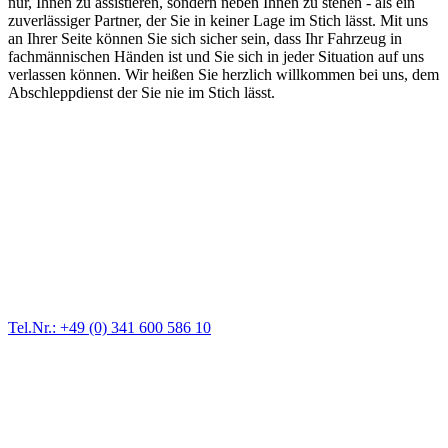
nur, Ihnen zu assistieren, sondern neben Ihnen zu stehen - als ein
zuverlässiger Partner, der Sie in keiner Lage im Stich lässt. Mit uns
an Ihrer Seite können Sie sich sicher sein, dass Ihr Fahrzeug in
fachmännischen Händen ist und Sie sich in jeder Situation auf uns
verlassen können. Wir heißen Sie herzlich willkommen bei uns, dem
Abschleppdienst der Sie nie im Stich lässt.
Abschlepp- und Bergungsdienst
Für jede Gewichtsklasse steht das passende Einsatzfahrzeug bereit,
vom Kleinkraftrad über PKW bis zu LKW und Reisebussen. Auch
Zufahrten und Parkhäuser sind für uns kein Problem.
Tel.Nr.: +49 (0) 341 600 586 10
Pannendienst für LKW + PKW
Ein Reifen ist platt, der Wagen springt nicht an – Pannen gibt es
immer wieder. Kleine Pannen beheben wir gleich vor Ort und