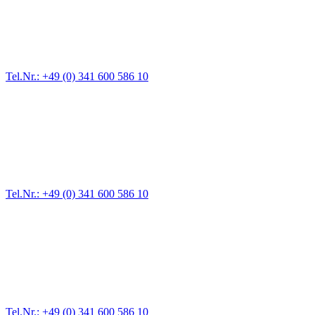
Für jede Gewichtsklasse steht das passende Einsatzfahrzeug bereit,
vom Kleinkraftrad über PKW bis zu LKW und Reisebussen. Auch
Zufahrten und Parkhäuser sind für uns kein Problem.
Tel.Nr.: +49 (0) 341 600 586 10
Pannendienst für LKW + PKW
Ein Reifen ist platt, der Wagen springt nicht an – Pannen gibt es
immer wieder. Kleine Pannen beheben wir gleich vor Ort und
größere Reparaturen übernehmen wir in unserer Werkstatt.
Tel.Nr.: +49 (0) 341 600 586 10
Werkstatt für LKW + PKW
Egal ob Motor oder Bremsen - unsere langjährige Erfahrung und
modernste Prüftechnik machen uns zu Experten in allen Bereichen
der Fahrzeugmechanik. Selbstverständlich erhalten Sie jedes
Ersatzteil in Erstausrüster-Qualität.
Tel.Nr.: +49 (0) 341 600 586 10