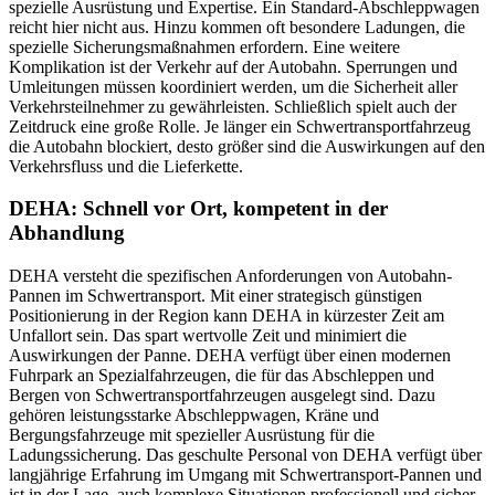
spezielle Ausrüstung und Expertise. Ein Standard-Abschleppwagen
reicht hier nicht aus. Hinzu kommen oft besondere Ladungen, die
spezielle Sicherungsmaßnahmen erfordern. Eine weitere
Komplikation ist der Verkehr auf der Autobahn. Sperrungen und
Umleitungen müssen koordiniert werden, um die Sicherheit aller
Verkehrsteilnehmer zu gewährleisten. Schließlich spielt auch der
Zeitdruck eine große Rolle. Je länger ein Schwertransportfahrzeug
die Autobahn blockiert, desto größer sind die Auswirkungen auf den
Verkehrsfluss und die Lieferkette.
DEHA: Schnell vor Ort, kompetent in der
Abhandlung
DEHA versteht die spezifischen Anforderungen von Autobahn-
Pannen im Schwertransport. Mit einer strategisch günstigen
Positionierung in der Region kann DEHA in kürzester Zeit am
Unfallort sein. Das spart wertvolle Zeit und minimiert die
Auswirkungen der Panne. DEHA verfügt über einen modernen
Fuhrpark an Spezialfahrzeugen, die für das Abschleppen und
Bergen von Schwertransportfahrzeugen ausgelegt sind. Dazu
gehören leistungsstarke Abschleppwagen, Kräne und
Bergungsfahrzeuge mit spezieller Ausrüstung für die
Ladungssicherung. Das geschulte Personal von DEHA verfügt über
langjährige Erfahrung im Umgang mit Schwertransport-Pannen und
ist in der Lage, auch komplexe Situationen professionell und sicher