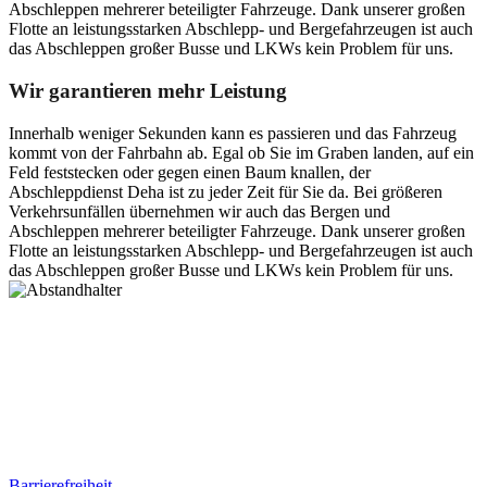
Abschleppen mehrerer beteiligter Fahrzeuge. Dank unserer großen
Flotte an leistungsstarken Abschlepp- und Bergefahrzeugen ist auch
das Abschleppen großer Busse und LKWs kein Problem für uns.
Wir garantieren mehr Leistung
Innerhalb weniger Sekunden kann es passieren und das Fahrzeug
kommt von der Fahrbahn ab. Egal ob Sie im Graben landen, auf ein
Feld feststecken oder gegen einen Baum knallen, der
Abschleppdienst Deha ist zu jeder Zeit für Sie da. Bei größeren
Verkehrsunfällen übernehmen wir auch das Bergen und
Abschleppen mehrerer beteiligter Fahrzeuge. Dank unserer großen
Flotte an leistungsstarken Abschlepp- und Bergefahrzeugen ist auch
das Abschleppen großer Busse und LKWs kein Problem für uns.
Postanschrift
Ernst-Thälmann-Str. 61
06679 Hohenmölsen
Kontaktdaten
Tel. Nr.: +49 (0) 341 600 586 10
Mobile: +49 (0) 170 415 73 72
Rechtliches
Barrierefreiheit