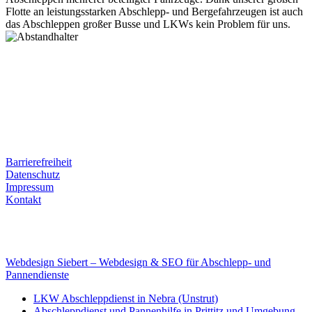
Flotte an leistungsstarken Abschlepp- und Bergefahrzeugen ist auch
das Abschleppen großer Busse und LKWs kein Problem für uns.
Postanschrift
Ernst-Thälmann-Str. 61
06679 Hohenmölsen
Kontaktdaten
Tel. Nr.: +49 (0) 341 600 586 10
Mobile: +49 (0) 170 415 73 72
Rechtliches
Barrierefreiheit
Datenschutz
Impressum
Kontakt
Internet
E-Mail: deha-bergedienst@gmx.de
Internet: www.autoservice-deha.de
Webdesign Siebert – Webdesign & SEO für Abschlepp- und
Pannendienste
LKW Abschleppdienst in Nebra (Unstrut)
Abschleppdienst und Pannenhilfe in Prittitz und Umgebung