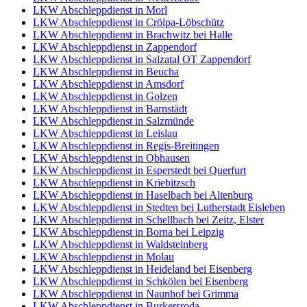
LKW Abschleppdienst in Morl
LKW Abschleppdienst in Crölpa-Löbschütz
LKW Abschleppdienst in Brachwitz bei Halle
LKW Abschleppdienst in Zappendorf
LKW Abschleppdienst in Salzatal OT Zappendorf
LKW Abschleppdienst in Beucha
LKW Abschleppdienst in Amsdorf
LKW Abschleppdienst in Golzen
LKW Abschleppdienst in Barnstädt
LKW Abschleppdienst in Salzmünde
LKW Abschleppdienst in Leislau
LKW Abschleppdienst in Regis-Breitingen
LKW Abschleppdienst in Obhausen
LKW Abschleppdienst in Esperstedt bei Querfurt
LKW Abschleppdienst in Kriebitzsch
LKW Abschleppdienst in Haselbach bei Altenburg
LKW Abschleppdienst in Stedten bei Lutherstadt Eisleben
LKW Abschleppdienst in Schellbach bei Zeitz, Elster
LKW Abschleppdienst in Borna bei Leipzig
LKW Abschleppdienst in Waldsteinberg
LKW Abschleppdienst in Molau
LKW Abschleppdienst in Heideland bei Eisenberg
LKW Abschleppdienst in Schkölen bei Eisenberg
LKW Abschleppdienst in Naunhof bei Grimma
LKW Abschleppdienst in Burkersroda