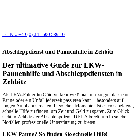
Werkstatt für LKW + PKW
Egal ob Motor oder Bremsen - unsere langjährige Erfahrung und
modernste Prüftechnik machen uns zu Experten in allen Bereichen
der Fahrzeugmechanik. Selbstverständlich erhalten Sie jedes
Ersatzteil in Erstausrüster-Qualität.
Tel.Nr.: +49 (0) 341 600 586 10
Abschleppdienst und Pannenhilfe in Zehbitz
Der ultimative Guide zur LKW-
Pannenhilfe und Abschleppdiensten in
Zehbitz
Als LKW-Fahrer im Güterverkehr weiß man nur zu gut, dass eine
Panne oder ein Unfall jederzeit passieren kann – besonders auf
langen Autobahnstrecken. In solchen Momenten ist es entscheidend,
schnelle Hilfe zu finden, um Zeit und Geld zu sparen. Zum Glück
steht in Zehbitz der Abschleppdienst DEHA bereit, um in solchen
Notfällen professionelle Unterstützung zu bieten.
LKW-Panne? So finden Sie schnelle Hilfe!