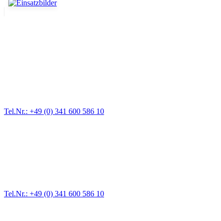
Abschlepp- und Bergungsdienst
Für jede Gewichtsklasse steht das passende Einsatzfahrzeug bereit,
vom Kleinkraftrad über PKW bis zu LKW und Reisebussen. Auch
Zufahrten und Parkhäuser sind für uns kein Problem.
Tel.Nr.: +49 (0) 341 600 586 10
Pannendienst für LKW + PKW
Ein Reifen ist platt, der Wagen springt nicht an – Pannen gibt es
immer wieder. Kleine Pannen beheben wir gleich vor Ort und
größere Reparaturen übernehmen wir in unserer Werkstatt.
Tel.Nr.: +49 (0) 341 600 586 10