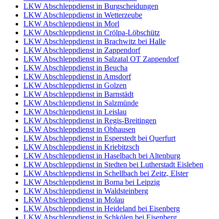
LKW Abschleppdienst in Burgscheidungen
LKW Abschleppdienst in Wetterzeube
LKW Abschleppdienst in Morl
LKW Abschleppdienst in Crölpa-Löbschütz
LKW Abschleppdienst in Brachwitz bei Halle
LKW Abschleppdienst in Zappendorf
LKW Abschleppdienst in Salzatal OT Zappendorf
LKW Abschleppdienst in Beucha
LKW Abschleppdienst in Amsdorf
LKW Abschleppdienst in Golzen
LKW Abschleppdienst in Barnstädt
LKW Abschleppdienst in Salzmünde
LKW Abschleppdienst in Leislau
LKW Abschleppdienst in Regis-Breitingen
LKW Abschleppdienst in Obhausen
LKW Abschleppdienst in Esperstedt bei Querfurt
LKW Abschleppdienst in Kriebitzsch
LKW Abschleppdienst in Haselbach bei Altenburg
LKW Abschleppdienst in Stedten bei Lutherstadt Eisleben
LKW Abschleppdienst in Schellbach bei Zeitz, Elster
LKW Abschleppdienst in Borna bei Leipzig
LKW Abschleppdienst in Waldsteinberg
LKW Abschleppdienst in Molau
LKW Abschleppdienst in Heideland bei Eisenberg
LKW Abschleppdienst in Schkölen bei Eisenberg