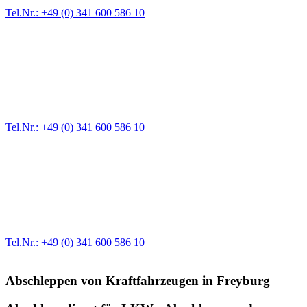
Tel.Nr.: +49 (0) 341 600 586 10
Pannendienst für LKW + PKW
Ein Reifen ist platt, der Wagen springt nicht an – Pannen gibt es
immer wieder. Kleine Pannen beheben wir gleich vor Ort und
größere Reparaturen übernehmen wir in unserer Werkstatt.
Tel.Nr.: +49 (0) 341 600 586 10
Werkstatt für LKW + PKW
Egal ob Motor oder Bremsen - unsere langjährige Erfahrung und
modernste Prüftechnik machen uns zu Experten in allen Bereichen
der Fahrzeugmechanik. Selbstverständlich erhalten Sie jedes
Ersatzteil in Erstausrüster-Qualität.
Tel.Nr.: +49 (0) 341 600 586 10
Abschleppen von Kraftfahrzeugen in​ Freyburg