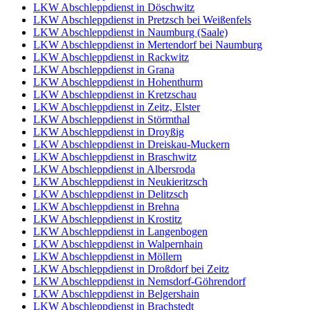
LKW Abschleppdienst in Döschwitz
LKW Abschleppdienst in Pretzsch bei Weißenfels
LKW Abschleppdienst in Naumburg (Saale)
LKW Abschleppdienst in Mertendorf bei Naumburg
LKW Abschleppdienst in Rackwitz
LKW Abschleppdienst in Grana
LKW Abschleppdienst in Hohenthurm
LKW Abschleppdienst in Kretzschau
LKW Abschleppdienst in Zeitz, Elster
LKW Abschleppdienst in Störmthal
LKW Abschleppdienst in Droyßig
LKW Abschleppdienst in Dreiskau-Muckern
LKW Abschleppdienst in Braschwitz
LKW Abschleppdienst in Albersroda
LKW Abschleppdienst in Neukieritzsch
LKW Abschleppdienst in Delitzsch
LKW Abschleppdienst in Brehna
LKW Abschleppdienst in Krostitz
LKW Abschleppdienst in Langenbogen
LKW Abschleppdienst in Walpernhain
LKW Abschleppdienst in Möllern
LKW Abschleppdienst in Droßdorf bei Zeitz
LKW Abschleppdienst in Nemsdorf-Göhrendorf
LKW Abschleppdienst in Belgershain
LKW Abschleppdienst in Brachstedt