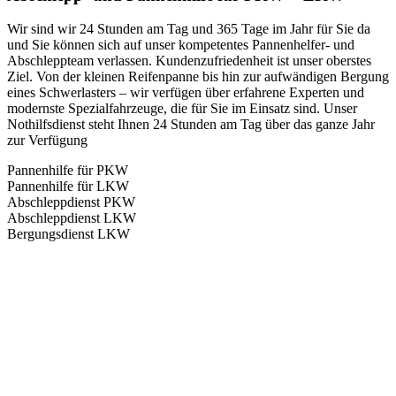
Wir sind wir 24 Stunden am Tag und 365 Tage im Jahr für Sie da
und Sie können sich auf unser kompetentes Pannenhelfer- und
Abschleppteam verlassen. Kundenzufriedenheit ist unser oberstes
Ziel. Von der kleinen Reifenpanne bis hin zur aufwändigen Bergung
eines Schwerlasters – wir verfügen über erfahrene Experten und
modernste Spezialfahrzeuge, die für Sie im Einsatz sind. Unser
Nothilfsdienst steht Ihnen 24 Stunden am Tag über das ganze Jahr
zur Verfügung
Pannenhilfe für PKW
Pannenhilfe für LKW
Abschleppdienst PKW
Abschleppdienst LKW
Bergungsdienst LKW
Abschlepp- und Bergungsdienst
Für jede Gewichtsklasse steht das passende Einsatzfahrzeug bereit,
vom Kleinkraftrad über PKW bis zu LKW und Reisebussen. Auch
Zufahrten und Parkhäuser sind für uns kein Problem.