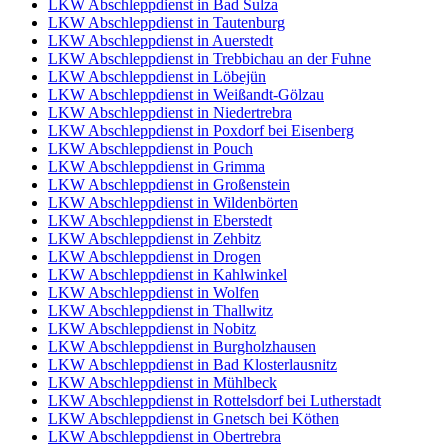
LKW Abschleppdienst in Bad Sulza
LKW Abschleppdienst in Tautenburg
LKW Abschleppdienst in Auerstedt
LKW Abschleppdienst in Trebbichau an der Fuhne
LKW Abschleppdienst in Löbejün
LKW Abschleppdienst in Weißandt-Gölzau
LKW Abschleppdienst in Niedertrebra
LKW Abschleppdienst in Poxdorf bei Eisenberg
LKW Abschleppdienst in Pouch
LKW Abschleppdienst in Grimma
LKW Abschleppdienst in Großenstein
LKW Abschleppdienst in Wildenbörten
LKW Abschleppdienst in Eberstedt
LKW Abschleppdienst in Zehbitz
LKW Abschleppdienst in Drogen
LKW Abschleppdienst in Kahlwinkel
LKW Abschleppdienst in Wolfen
LKW Abschleppdienst in Thallwitz
LKW Abschleppdienst in Nobitz
LKW Abschleppdienst in Burgholzhausen
LKW Abschleppdienst in Bad Klosterlausnitz
LKW Abschleppdienst in Mühlbeck
LKW Abschleppdienst in Rottelsdorf bei Lutherstadt
LKW Abschleppdienst in Gnetsch bei Köthen
LKW Abschleppdienst in Obertrebra