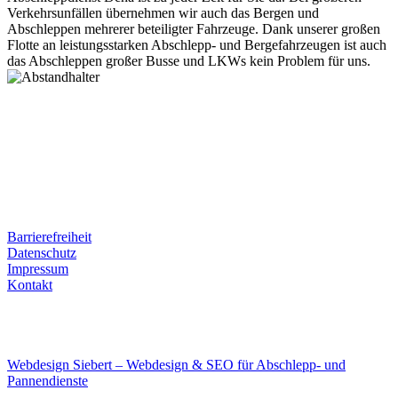
Verkehrsunfällen übernehmen wir auch das Bergen und
Abschleppen mehrerer beteiligter Fahrzeuge. Dank unserer großen
Flotte an leistungsstarken Abschlepp- und Bergefahrzeugen ist auch
das Abschleppen großer Busse und LKWs kein Problem für uns.
Postanschrift
Ernst-Thälmann-Str. 61
06679 Hohenmölsen
Kontaktdaten
Tel. Nr.: +49 (0) 341 600 586 10
Mobile: +49 (0) 170 415 73 72
Rechtliches
Barrierefreiheit
Datenschutz
Impressum
Kontakt
Internet
E-Mail: deha-bergedienst@gmx.de
Internet: www.autoservice-deha.de
Webdesign Siebert – Webdesign & SEO für Abschlepp- und
Pannendienste