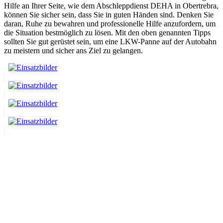
Hilfe an Ihrer Seite, wie dem Abschleppdienst DEHA in Obertrebra,
können Sie sicher sein, dass Sie in guten Händen sind. Denken Sie
daran, Ruhe zu bewahren und professionelle Hilfe anzufordern, um
die Situation bestmöglich zu lösen. Mit den oben genannten Tipps
sollten Sie gut gerüstet sein, um eine LKW-Panne auf der Autobahn
zu meistern und sicher ans Ziel zu gelangen.
Abschlepp- und Bergungsdienst
Für jede Gewichtsklasse steht das passende Einsatzfahrzeug bereit,
vom Kleinkraftrad über PKW bis zu LKW und Reisebussen. Auch
Zufahrten und Parkhäuser sind für uns kein Problem.