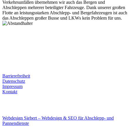
Verkehrsunfällen übernehmen wir auch das Bergen und
Abschleppen mehrerer beteiligter Fahrzeuge. Dank unserer großen
Flotte an leistungsstarken Abschlepp- und Bergefahrzeugen ist auch
das Abschleppen großer Busse und LKWs kein Problem für uns.
Postanschrift
Ernst-Thälmann-Str. 61
06679 Hohenmölsen
Kontaktdaten
Tel. Nr.: +49 (0) 341 600 586 10
Mobile: +49 (0) 170 415 73 72
Rechtliches
Barrierefreiheit
Datenschutz
Impressum
Kontakt
Internet
E-Mail: deha-bergedienst@gmx.de
Internet: www.autoservice-deha.de
Webdesign Siebert – Webdesign & SEO für Abschlepp- und
Pannendienste