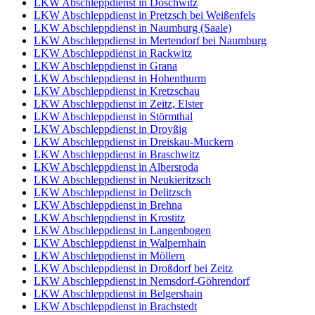
LKW Abschleppdienst in Döschwitz
LKW Abschleppdienst in Pretzsch bei Weißenfels
LKW Abschleppdienst in Naumburg (Saale)
LKW Abschleppdienst in Mertendorf bei Naumburg
LKW Abschleppdienst in Rackwitz
LKW Abschleppdienst in Grana
LKW Abschleppdienst in Hohenthurm
LKW Abschleppdienst in Kretzschau
LKW Abschleppdienst in Zeitz, Elster
LKW Abschleppdienst in Störmthal
LKW Abschleppdienst in Droyßig
LKW Abschleppdienst in Dreiskau-Muckern
LKW Abschleppdienst in Braschwitz
LKW Abschleppdienst in Albersroda
LKW Abschleppdienst in Neukieritzsch
LKW Abschleppdienst in Delitzsch
LKW Abschleppdienst in Brehna
LKW Abschleppdienst in Krostitz
LKW Abschleppdienst in Langenbogen
LKW Abschleppdienst in Walpernhain
LKW Abschleppdienst in Möllern
LKW Abschleppdienst in Droßdorf bei Zeitz
LKW Abschleppdienst in Nemsdorf-Göhrendorf
LKW Abschleppdienst in Belgershain
LKW Abschleppdienst in Brachstedt