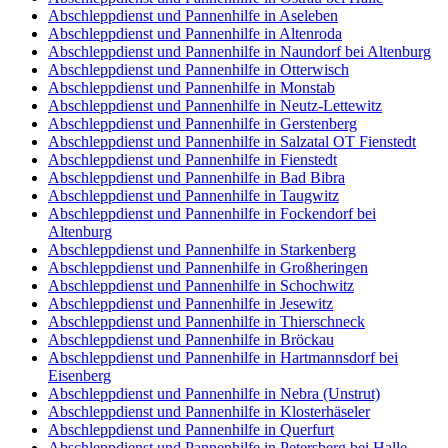
Abschleppdienst und Pannenhilfe in Aseleben
Abschleppdienst und Pannenhilfe in Altenroda
Abschleppdienst und Pannenhilfe in Naundorf bei Altenburg
Abschleppdienst und Pannenhilfe in Otterwisch
Abschleppdienst und Pannenhilfe in Monstab
Abschleppdienst und Pannenhilfe in Neutz-Lettewitz
Abschleppdienst und Pannenhilfe in Gerstenberg
Abschleppdienst und Pannenhilfe in Salzatal OT Fienstedt
Abschleppdienst und Pannenhilfe in Fienstedt
Abschleppdienst und Pannenhilfe in Bad Bibra
Abschleppdienst und Pannenhilfe in Taugwitz
Abschleppdienst und Pannenhilfe in Fockendorf bei
Altenburg
Abschleppdienst und Pannenhilfe in Starkenberg
Abschleppdienst und Pannenhilfe in Großheringen
Abschleppdienst und Pannenhilfe in Schochwitz
Abschleppdienst und Pannenhilfe in Jesewitz
Abschleppdienst und Pannenhilfe in Thierschneck
Abschleppdienst und Pannenhilfe in Bröckau
Abschleppdienst und Pannenhilfe in Hartmannsdorf bei
Eisenberg
Abschleppdienst und Pannenhilfe in Nebra (Unstrut)
Abschleppdienst und Pannenhilfe in Klosterhäseler
Abschleppdienst und Pannenhilfe in Querfurt
Abschleppdienst und Pannenhilfe in Petersberg bei Halle