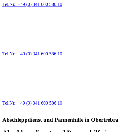
Tel.Nr.: +49 (0) 341 600 586 10
Pannendienst für LKW + PKW
Ein Reifen ist platt, der Wagen springt nicht an – Pannen gibt es
immer wieder. Kleine Pannen beheben wir gleich vor Ort und
größere Reparaturen übernehmen wir in unserer Werkstatt.
Tel.Nr.: +49 (0) 341 600 586 10
Werkstatt für LKW + PKW
Egal ob Motor oder Bremsen - unsere langjährige Erfahrung und
modernste Prüftechnik machen uns zu Experten in allen Bereichen
der Fahrzeugmechanik. Selbstverständlich erhalten Sie jedes
Ersatzteil in Erstausrüster-Qualität.
Tel.Nr.: +49 (0) 341 600 586 10
Abschleppdienst und Pannenhilfe in Obertrebra