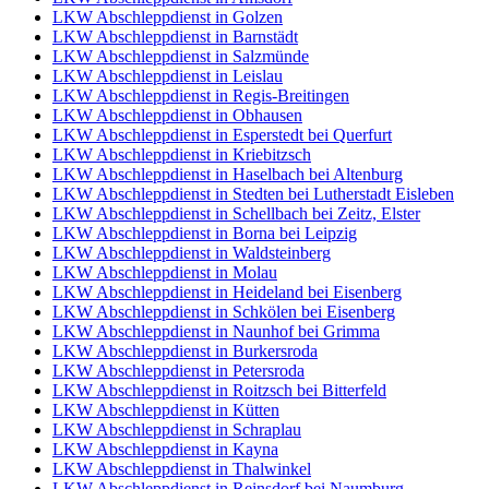
LKW Abschleppdienst in Golzen
LKW Abschleppdienst in Barnstädt
LKW Abschleppdienst in Salzmünde
LKW Abschleppdienst in Leislau
LKW Abschleppdienst in Regis-Breitingen
LKW Abschleppdienst in Obhausen
LKW Abschleppdienst in Esperstedt bei Querfurt
LKW Abschleppdienst in Kriebitzsch
LKW Abschleppdienst in Haselbach bei Altenburg
LKW Abschleppdienst in Stedten bei Lutherstadt Eisleben
LKW Abschleppdienst in Schellbach bei Zeitz, Elster
LKW Abschleppdienst in Borna bei Leipzig
LKW Abschleppdienst in Waldsteinberg
LKW Abschleppdienst in Molau
LKW Abschleppdienst in Heideland bei Eisenberg
LKW Abschleppdienst in Schkölen bei Eisenberg
LKW Abschleppdienst in Naunhof bei Grimma
LKW Abschleppdienst in Burkersroda
LKW Abschleppdienst in Petersroda
LKW Abschleppdienst in Roitzsch bei Bitterfeld
LKW Abschleppdienst in Kütten
LKW Abschleppdienst in Schraplau
LKW Abschleppdienst in Kayna
LKW Abschleppdienst in Thalwinkel
LKW Abschleppdienst in Reinsdorf bei Naumburg