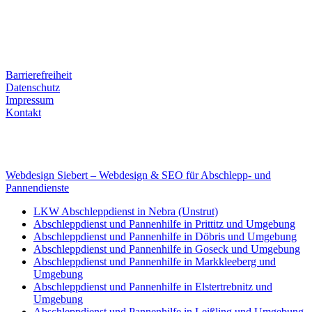
Kontaktdaten
Tel. Nr.: +49 (0) 341 600 586 10
Mobile: +49 (0) 170 415 73 72
Rechtliches
Barrierefreiheit
Datenschutz
Impressum
Kontakt
Internet
E-Mail: deha-bergedienst@gmx.de
Internet: www.autoservice-deha.de
Webdesign Siebert – Webdesign & SEO für Abschlepp- und
Pannendienste
LKW Abschleppdienst in Nebra (Unstrut)
Abschleppdienst und Pannenhilfe in Prittitz und Umgebung
Abschleppdienst und Pannenhilfe in Döbris und Umgebung
Abschleppdienst und Pannenhilfe in Goseck und Umgebung
Abschleppdienst und Pannenhilfe in Markkleeberg und
Umgebung
Abschleppdienst und Pannenhilfe in Elstertrebnitz und
Umgebung
Abschleppdienst und Pannenhilfe in Leißling und Umgebung