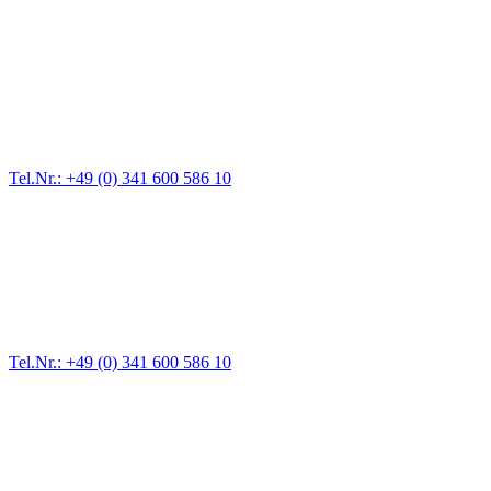
Abschlepp- und Bergungsdienst
Für jede Gewichtsklasse steht das passende Einsatzfahrzeug bereit,
vom Kleinkraftrad über PKW bis zu LKW und Reisebussen. Auch
Zufahrten und Parkhäuser sind für uns kein Problem.
Tel.Nr.: +49 (0) 341 600 586 10
Pannendienst für LKW + PKW
Ein Reifen ist platt, der Wagen springt nicht an – Pannen gibt es
immer wieder. Kleine Pannen beheben wir gleich vor Ort und
größere Reparaturen übernehmen wir in unserer Werkstatt.
Tel.Nr.: +49 (0) 341 600 586 10
Werkstatt für LKW + PKW
Egal ob Motor oder Bremsen - unsere langjährige Erfahrung und
modernste Prüftechnik machen uns zu Experten in allen Bereichen