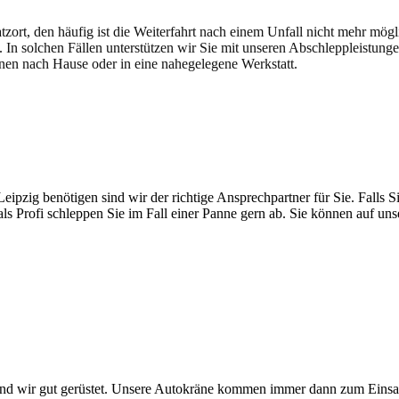
atzort, den häufig ist die Weiterfahrt nach einem Unfall nicht mehr mög
. In solchen Fällen unterstützen wir Sie mit unseren Abschleppleistung
nen nach Hause oder in eine nahegelegene Werkstatt.
t brauchen
pzig benötigen sind wir der richtige Ansprechpartner für Sie. Falls Si
ls Profi schleppen Sie im Fall einer Panne gern ab. Sie können auf un
ind wir gut gerüstet.
Unsere
Autokräne
kommen immer dann zum Einsa