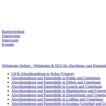
Ernst-Thälmann-Str. 61
06679 Hohenmölsen
Kontaktdaten
Tel. Nr.: +49 (0) 341 600 586 10
Mobile: +49 (0) 170 415 73 72
Rechtliches
Barrierefreiheit
Datenschutz
Impressum
Kontakt
Internet
E-Mail: deha-bergedienst@gmx.de
Internet: www.autoservice-deha.de
Webdesign Siebert – Webdesign & SEO für Abschlepp- und Pannend
LKW Abschleppdienst in Nebra (Unstrut)
Abschleppdienst und Pannenhilfe in Prittitz und Umgebung
Abschleppdienst und Pannenhilfe in Döbris und Umgebung
Abschleppdienst und Pannenhilfe in Goseck und Umgebung
Abschleppdienst und Pannenhilfe in Markkleeberg und Umge
Abschleppdienst und Pannenhilfe in Elstertrebnitz und Umgeb
Abschleppdienst und Pannenhilfe in Leißling und Umgebung
Abschleppdienst und Pannenhilfe in Krumpa (Geiseltal) und