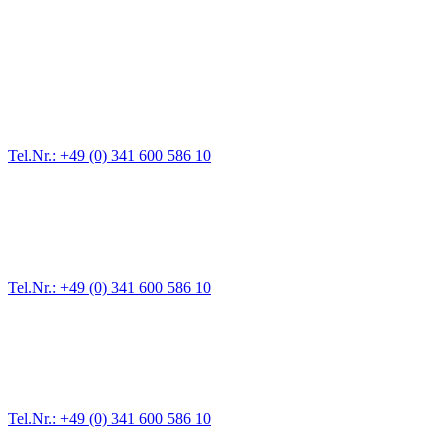
Abschlepp- und Bergungsdienst
Für jede Gewichtsklasse steht das passende Einsatzfahrzeug bereit,
Tel.Nr.: +49 (0) 341 600 586 10
Pannendienst für LKW + PKW
Ein Reifen ist platt, der Wagen springt nicht an – Pannen gibt es im
Tel.Nr.: +49 (0) 341 600 586 10
Werkstatt für LKW + PKW
Egal ob Motor oder Bremsen - unsere langjährige Erfahrung und moder
Erstausrüster-Qualität.
Tel.Nr.: +49 (0) 341 600 586 10