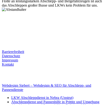
Flotte an leistungsstarken Abschlepp- und Bergefahrzeugen ist auch
das Abschleppen großer Busse und LKWs kein Problem für uns.
Postanschrift
Ernst-Thälmann-Str. 61
06679 Hohenmölsen
Kontaktdaten
Tel. Nr.: +49 (0) 341 600 586 10
Mobile: +49 (0) 170 415 73 72
Rechtliches
Barrierefreiheit
Datenschutz
Impressum
Kontakt
Internet
E-Mail: deha-bergedienst@gmx.de
Internet: www.autoservice-deha.de
Webdesign Siebert – Webdesign & SEO für Abschlepp- und
Pannendienste
LKW Abschleppdienst in Nebra (Unstrut)
Abschleppdienst und Pannenhilfe in Prittitz und Umgebung