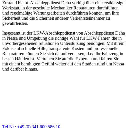
Zustand bleibt. Abschleppdienst Deha verfügt über eine erstklassige
Werkstatt, in der geschulte Mechaniker Reparaturen durchführen
und regelmäßige Wartungsarbeiten durchführen können, um Ihre
Sicherheit und die Sicherheit anderer Verkehrsteilnehmer zu
gewährleisten.
Insgesamt ist der LKW-Abschleppdienst von Abschleppdienst Deha
in Nessa und Umgebung die richtige Wahl für LKW-Fahrer, die in
unvorhergesehenen Situationen Unterstützung benötigen. Mit ihrem
Fokus auf schnelle Hilfe, transparente Kosten und professionelle
Reparaturen können Sie sich darauf verlassen, dass Ihr Fahrzeug in
besten Händen ist. Vertrauen Sie auf die Experten und fahren Sie
mit einem beruhigten Gefühl weiter auf den Straßen rund um Nessa
und darüber hinaus.
Abschlepp- und Bergungsdienst
Für jede Gewichtsklasse steht das passende Einsatzfahrzeug bereit,
vom Kleinkraftrad über PKW bis zu LKW und Reisebussen. Auch
Zufahrten und Parkhäuser sind für uns kein Problem.
Tel.Nr.: +49 (0) 341 600 586 10