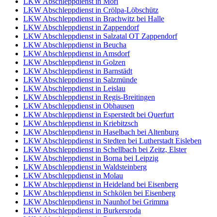
LKW Abschleppdienst in Morl
LKW Abschleppdienst in Crölpa-Löbschütz
LKW Abschleppdienst in Brachwitz bei Halle
LKW Abschleppdienst in Zappendorf
LKW Abschleppdienst in Salzatal OT Zappendorf
LKW Abschleppdienst in Beucha
LKW Abschleppdienst in Amsdorf
LKW Abschleppdienst in Golzen
LKW Abschleppdienst in Barnstädt
LKW Abschleppdienst in Salzmünde
LKW Abschleppdienst in Leislau
LKW Abschleppdienst in Regis-Breitingen
LKW Abschleppdienst in Obhausen
LKW Abschleppdienst in Esperstedt bei Querfurt
LKW Abschleppdienst in Kriebitzsch
LKW Abschleppdienst in Haselbach bei Altenburg
LKW Abschleppdienst in Stedten bei Lutherstadt Eisleben
LKW Abschleppdienst in Schellbach bei Zeitz, Elster
LKW Abschleppdienst in Borna bei Leipzig
LKW Abschleppdienst in Waldsteinberg
LKW Abschleppdienst in Molau
LKW Abschleppdienst in Heideland bei Eisenberg
LKW Abschleppdienst in Schkölen bei Eisenberg
LKW Abschleppdienst in Naunhof bei Grimma
LKW Abschleppdienst in Burkersroda