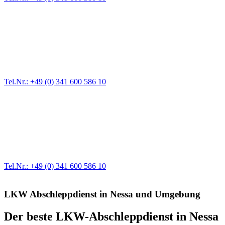
Pannendienst für LKW + PKW
Ein Reifen ist platt, der Wagen springt nicht an – Pannen gibt es
immer wieder. Kleine Pannen beheben wir gleich vor Ort und
größere Reparaturen übernehmen wir in unserer Werkstatt.
Tel.Nr.: +49 (0) 341 600 586 10
Werkstatt für LKW + PKW
Egal ob Motor oder Bremsen - unsere langjährige Erfahrung und
modernste Prüftechnik machen uns zu Experten in allen Bereichen
der Fahrzeugmechanik. Selbstverständlich erhalten Sie jedes
Ersatzteil in Erstausrüster-Qualität.
Tel.Nr.: +49 (0) 341 600 586 10
LKW Abschleppdienst in Nessa und Umgebung
Der beste LKW-Abschleppdienst in Nessa