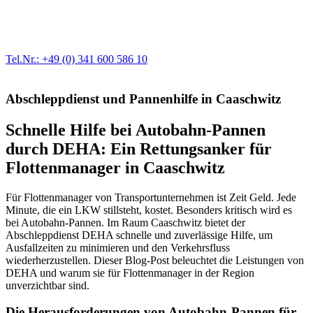
Egal ob Motor oder Bremsen - unsere langjährige Erfahrung und
modernste Prüftechnik machen uns zu Experten in allen Bereichen
der Fahrzeugmechanik. Selbstverständlich erhalten Sie jedes
Ersatzteil in Erstausrüster-Qualität.
Tel.Nr.: +49 (0) 341 600 586 10
Abschleppdienst und Pannenhilfe in Caaschwitz
Schnelle Hilfe bei Autobahn-Pannen
durch DEHA: Ein Rettungsanker für
Flottenmanager in Caaschwitz
Für Flottenmanager von Transportunternehmen ist Zeit Geld. Jede
Minute, die ein LKW stillsteht, kostet. Besonders kritisch wird es
bei Autobahn-Pannen. Im Raum Caaschwitz bietet der
Abschleppdienst DEHA schnelle und zuverlässige Hilfe, um
Ausfallzeiten zu minimieren und den Verkehrsfluss
wiederherzustellen. Dieser Blog-Post beleuchtet die Leistungen von
DEHA und warum sie für Flottenmanager in der Region
unverzichtbar sind.
Die Herausforderungen von Autobahn-Pannen für