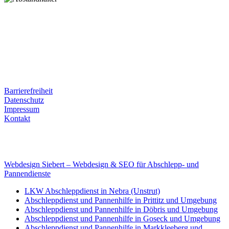
Postanschrift
Ernst-Thälmann-Str. 61
06679 Hohenmölsen
Kontaktdaten
Tel. Nr.: +49 (0) 341 600 586 10
Mobile: +49 (0) 170 415 73 72
Rechtliches
Barrierefreiheit
Datenschutz
Impressum
Kontakt
Internet
E-Mail: deha-bergedienst@gmx.de
Internet: www.autoservice-deha.de
Webdesign Siebert – Webdesign & SEO für Abschlepp- und
Pannendienste
LKW Abschleppdienst in Nebra (Unstrut)
Abschleppdienst und Pannenhilfe in Prittitz und Umgebung
Abschleppdienst und Pannenhilfe in Döbris und Umgebung
Abschleppdienst und Pannenhilfe in Goseck und Umgebung
Abschleppdienst und Pannenhilfe in Markkleeberg und