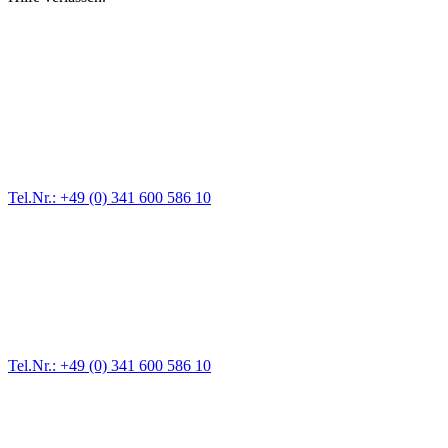
Abschlepp- und Bergungsdienst
Für jede Gewichtsklasse steht das passende Einsatzfahrzeug bereit,
vom Kleinkraftrad über PKW bis zu LKW und Reisebussen. Auch
Zufahrten und Parkhäuser sind für uns kein Problem.
Tel.Nr.: +49 (0) 341 600 586 10
Pannendienst für LKW + PKW
Ein Reifen ist platt, der Wagen springt nicht an – Pannen gibt es
immer wieder. Kleine Pannen beheben wir gleich vor Ort und
größere Reparaturen übernehmen wir in unserer Werkstatt.
Tel.Nr.: +49 (0) 341 600 586 10
Werkstatt für LKW + PKW