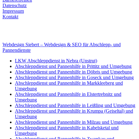
Datenschutz
Impressum
Kontakt
Internet
E-Mail: deha-bergedienst@gmx.de
Internet: www.autoservice-deha.de
Webdesign Siebert – Webdesign & SEO für Abschlepp- und
Pannendienste
LKW Abschleppdienst in Nebra (Unstrut)
Abschleppdienst und Pannenhilfe in Prittitz und Umgebung
Abschleppdienst und Pannenhilfe in Döbris und Umgebung
Abschleppdienst und Pannenhilfe in Goseck und Umgebung
Abschleppdienst und Pannenhilfe in Markkleeberg und
Umgebung
Abschleppdienst und Pannenhilfe in Elstertrebnitz und
Umgebung
Abschleppdienst und Pannenhilfe in Leißling und Umgebung
Abschleppdienst und Pannenhilfe in Krumpa (Geiseltal) und
Umgebung
Abschleppdienst und Pannenhilfe in Milzau und Umgebung
Abschleppdienst und Pannenhilfe in Kabelsketal und
Umgebung
Abschleppdienst und Pannenhilfe in Zwenkau und