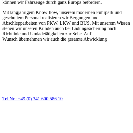
können wir Fahrzeuge durch ganz Europa befördern.
Mit langjährigem Know-how, unserem modernen Fuhrpark und
geschultem Personal realisieren wir Bergungen und
Abschlepparbeiten von PKW, LKW und BUS. Mit unserem Wissen
stehen wir unseren Kunden auch bei Ladungssicherung nach
Richtlinie und Umladetätigkeiten zur Seite. Auf
Wunsch übernehmen wir auch die gesamte Abwicklung
Abschlepp- und Bergungsdienst
Für jede Gewichtsklasse steht das passende Einsatzfahrzeug bereit,
vom Kleinkraftrad über PKW bis zu LKW und Reisebussen. Auch
Zufahrten und Parkhäuser sind für uns kein Problem.
Tel.Nr.: +49 (0) 341 600 586 10
Pannendienst für LKW + PKW
Ein Reifen ist platt, der Wagen springt nicht an – Pannen gibt es
immer wieder. Kleine Pannen beheben wir gleich vor Ort und