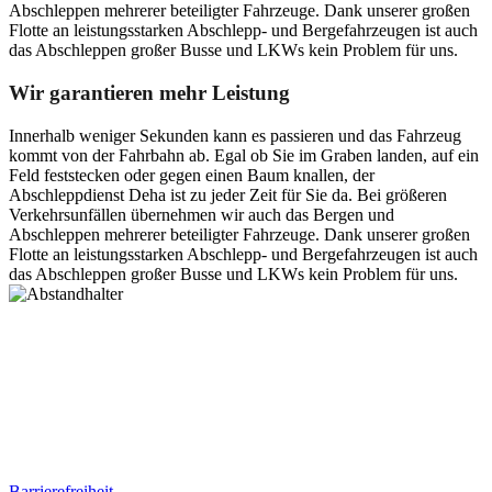
Abschleppen mehrerer beteiligter Fahrzeuge. Dank unserer großen
Flotte an leistungsstarken Abschlepp- und Bergefahrzeugen ist auch
das Abschleppen großer Busse und LKWs kein Problem für uns.
Wir garantieren mehr Leistung
Innerhalb weniger Sekunden kann es passieren und das Fahrzeug
kommt von der Fahrbahn ab. Egal ob Sie im Graben landen, auf ein
Feld feststecken oder gegen einen Baum knallen, der
Abschleppdienst Deha ist zu jeder Zeit für Sie da. Bei größeren
Verkehrsunfällen übernehmen wir auch das Bergen und
Abschleppen mehrerer beteiligter Fahrzeuge. Dank unserer großen
Flotte an leistungsstarken Abschlepp- und Bergefahrzeugen ist auch
das Abschleppen großer Busse und LKWs kein Problem für uns.
Postanschrift
Ernst-Thälmann-Str. 61
06679 Hohenmölsen
Kontaktdaten
Tel. Nr.: +49 (0) 341 600 586 10
Mobile: +49 (0) 170 415 73 72
Rechtliches
Barrierefreiheit