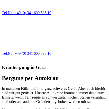
größere Reparaturen übernehmen wir in unserer Werkstatt.
Tel.Nr.: +49 (0) 341 600 586 10
Werkstatt für LKW + PKW
Egal ob Motor oder Bremsen - unsere langjährige Erfahrung und
modernste Prüftechnik machen uns zu Experten in allen Bereichen
der Fahrzeugmechanik. Selbstverständlich erhalten Sie jedes
Ersatzteil in Erstausrüster-Qualität.
Tel.Nr.: +49 (0) 341 600 586 10
Kranbergung in Gera
Bergung per Autokran
In manchen Fällen hilft nur ganz schweres Gerät. Aber auch
hierfür
sind wir gut gerüstet.
Unsere
Autokräne
kommen immer dann zum
Einsatz, wenn
Fahrzeuge an
schwer zugänglichen Stellen
verunfallt
sind
oder aus anderen Gründen angehoben werden müssen