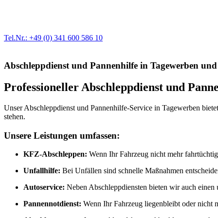
Werkstatt für LKW + PKW
Egal ob Motor oder Bremsen - unsere langjährige Erfahrung und moder
Erstausrüster-Qualität.
Tel.Nr.: +49 (0) 341 600 586 10
Abschleppdienst und Pannenhilfe in Tagewerben u
Professioneller Abschleppdienst und Pan
Unser Abschleppdienst und Pannenhilfe-Service in Tagewerben bietet Ih
stehen.
Unsere Leistungen umfassen:
KFZ-Abschleppen:
Wenn Ihr Fahrzeug nicht mehr fahrtüchtig i
Unfallhilfe:
Bei Unfällen sind schnelle Maßnahmen entscheidend.
Autoservice:
Neben Abschleppdiensten bieten wir auch einen 
Pannennotdienst:
Wenn Ihr Fahrzeug liegenbleibt oder nicht m