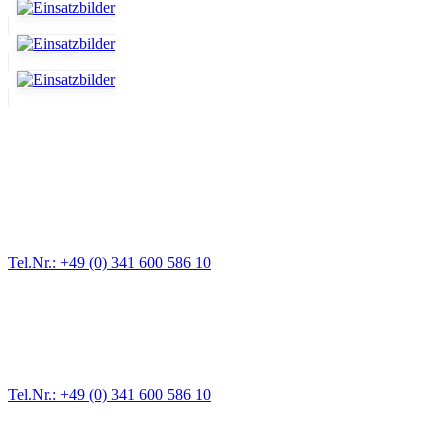
Abschlepp- und Bergungsdienst
Für jede Gewichtsklasse steht das passende Einsatzfahrzeug bereit,
Tel.Nr.: +49 (0) 341 600 586 10
Pannendienst für LKW + PKW
Ein Reifen ist platt, der Wagen springt nicht an – Pannen gibt es im
Tel.Nr.: +49 (0) 341 600 586 10