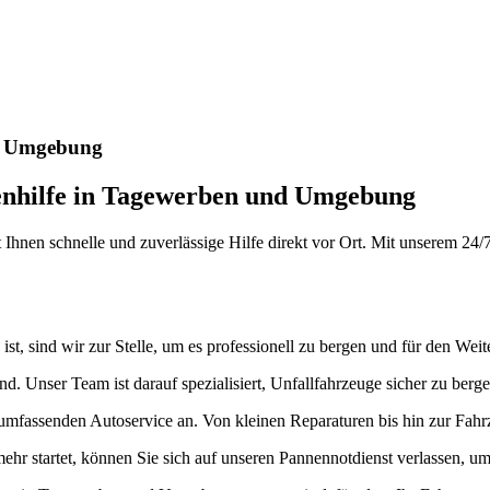
nste Prüftechnik machen uns zu Experten in allen Bereichen der Fahrze
nd Umgebung
nenhilfe in Tagewerben und Umgebung
nen schnelle und zuverlässige Hilfe direkt vor Ort. Mit unserem 24/7-S
st, sind wir zur Stelle, um es professionell zu bergen und für den Weit
 Unser Team ist darauf spezialisiert, Unfallfahrzeuge sicher zu berge
umfassenden Autoservice an. Von kleinen Reparaturen bis hin zur Fah
ehr startet, können Sie sich auf unseren Pannennotdienst verlassen, u