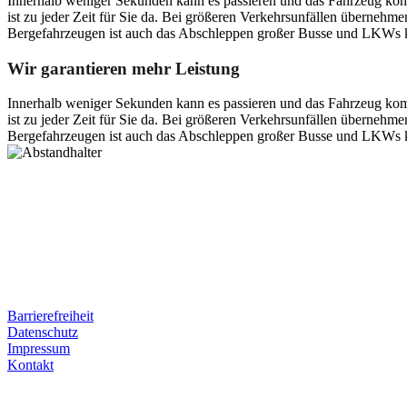
Innerhalb weniger Sekunden kann es passieren und das Fahrzeug kom
ist zu jeder Zeit für Sie da. Bei größeren Verkehrsunfällen überneh
Bergefahrzeugen ist auch das Abschleppen großer Busse und LKWs k
Wir garantieren mehr Leistung
Innerhalb weniger Sekunden kann es passieren und das Fahrzeug kom
ist zu jeder Zeit für Sie da. Bei größeren Verkehrsunfällen überneh
Bergefahrzeugen ist auch das Abschleppen großer Busse und LKWs k
Postanschrift
Ernst-Thälmann-Str. 61
06679 Hohenmölsen
Kontaktdaten
Tel. Nr.: +49 (0) 341 600 586 10
Mobile: +49 (0) 170 415 73 72
Rechtliches
Barrierefreiheit
Datenschutz
Impressum
Kontakt
Internet