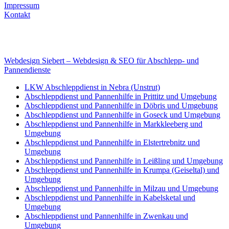
Impressum
Kontakt
Internet
E-Mail: deha-bergedienst@gmx.de
Internet: www.autoservice-deha.de
Webdesign Siebert – Webdesign & SEO für Abschlepp- und
Pannendienste
LKW Abschleppdienst in Nebra (Unstrut)
Abschleppdienst und Pannenhilfe in Prittitz und Umgebung
Abschleppdienst und Pannenhilfe in Döbris und Umgebung
Abschleppdienst und Pannenhilfe in Goseck und Umgebung
Abschleppdienst und Pannenhilfe in Markkleeberg und
Umgebung
Abschleppdienst und Pannenhilfe in Elstertrebnitz und
Umgebung
Abschleppdienst und Pannenhilfe in Leißling und Umgebung
Abschleppdienst und Pannenhilfe in Krumpa (Geiseltal) und
Umgebung
Abschleppdienst und Pannenhilfe in Milzau und Umgebung
Abschleppdienst und Pannenhilfe in Kabelsketal und
Umgebung
Abschleppdienst und Pannenhilfe in Zwenkau und
Umgebung