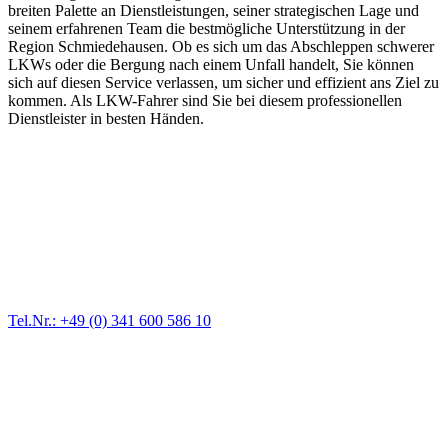
breiten Palette an Dienstleistungen, seiner strategischen Lage und
seinem erfahrenen Team die bestmögliche Unterstützung in der
Region Schmiedehausen. Ob es sich um das Abschleppen schwerer
LKWs oder die Bergung nach einem Unfall handelt, Sie können
sich auf diesen Service verlassen, um sicher und effizient ans Ziel zu
kommen. Als LKW-Fahrer sind Sie bei diesem professionellen
Dienstleister in besten Händen.
Abschlepp- und Bergungsdienst
Für jede Gewichtsklasse steht das passende Einsatzfahrzeug bereit,
vom Kleinkraftrad über PKW bis zu LKW und Reisebussen. Auch
Zufahrten und Parkhäuser sind für uns kein Problem.
Tel.Nr.: +49 (0) 341 600 586 10
Pannendienst für LKW + PKW
Ein Reifen ist platt, der Wagen springt nicht an – Pannen gibt es
immer wieder. Kleine Pannen beheben wir gleich vor Ort und