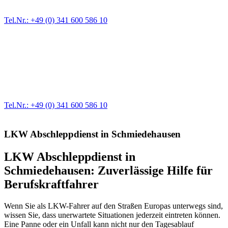
größere Reparaturen übernehmen wir in unserer Werkstatt.
Tel.Nr.: +49 (0) 341 600 586 10
Werkstatt für LKW + PKW
Egal ob Motor oder Bremsen - unsere langjährige Erfahrung und
modernste Prüftechnik machen uns zu Experten in allen Bereichen
der Fahrzeugmechanik. Selbstverständlich erhalten Sie jedes
Ersatzteil in Erstausrüster-Qualität.
Tel.Nr.: +49 (0) 341 600 586 10
LKW Abschleppdienst in Schmiedehausen
LKW Abschleppdienst in
Schmiedehausen: Zuverlässige Hilfe für
Berufskraftfahrer
Wenn Sie als LKW-Fahrer auf den Straßen Europas unterwegs sind,
wissen Sie, dass unerwartete Situationen jederzeit eintreten können.
Eine Panne oder ein Unfall kann nicht nur den Tagesablauf