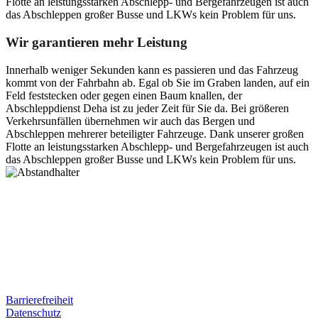
Flotte an leistungsstarken Abschlepp- und Bergefahrzeugen ist auch
das Abschleppen großer Busse und LKWs kein Problem für uns.
Wir garantieren mehr Leistung
Innerhalb weniger Sekunden kann es passieren und das Fahrzeug
kommt von der Fahrbahn ab. Egal ob Sie im Graben landen, auf ein
Feld feststecken oder gegen einen Baum knallen, der
Abschleppdienst Deha ist zu jeder Zeit für Sie da. Bei größeren
Verkehrsunfällen übernehmen wir auch das Bergen und
Abschleppen mehrerer beteiligter Fahrzeuge. Dank unserer großen
Flotte an leistungsstarken Abschlepp- und Bergefahrzeugen ist auch
das Abschleppen großer Busse und LKWs kein Problem für uns.
Postanschrift
Ernst-Thälmann-Str. 61
06679 Hohenmölsen
Kontaktdaten
Tel. Nr.: +49 (0) 341 600 586 10
Mobile: +49 (0) 170 415 73 72
Rechtliches
Barrierefreiheit
Datenschutz