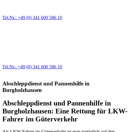
immer wieder. Kleine Pannen beheben wir gleich vor Ort und
größere Reparaturen übernehmen wir in unserer Werkstatt.
Tel.Nr.: +49 (0) 341 600 586 10
Werkstatt für LKW + PKW
Egal ob Motor oder Bremsen - unsere langjährige Erfahrung und
modernste Prüftechnik machen uns zu Experten in allen Bereichen
der Fahrzeugmechanik. Selbstverständlich erhalten Sie jedes
Ersatzteil in Erstausrüster-Qualität.
Tel.Nr.: +49 (0) 341 600 586 10
Abschleppdienst und Pannenhilfe in
Burgholzhausen
Abschleppdienst und Pannenhilfe in
Burgholzhausen: Eine Rettung für LKW-
Fahrer im Güterverkehr
Als LKW-Fahrer im Güterverkehr ist man tagtäglich auf den