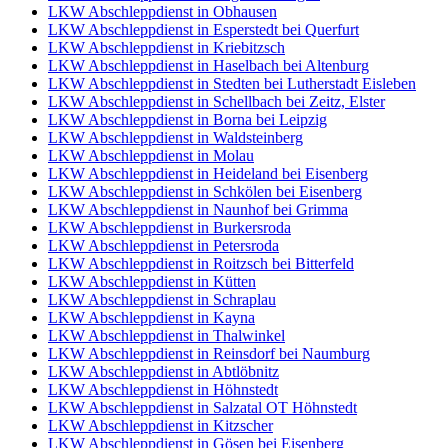
LKW Abschleppdienst in Obhausen
LKW Abschleppdienst in Esperstedt bei Querfurt
LKW Abschleppdienst in Kriebitzsch
LKW Abschleppdienst in Haselbach bei Altenburg
LKW Abschleppdienst in Stedten bei Lutherstadt Eisleben
LKW Abschleppdienst in Schellbach bei Zeitz, Elster
LKW Abschleppdienst in Borna bei Leipzig
LKW Abschleppdienst in Waldsteinberg
LKW Abschleppdienst in Molau
LKW Abschleppdienst in Heideland bei Eisenberg
LKW Abschleppdienst in Schkölen bei Eisenberg
LKW Abschleppdienst in Naunhof bei Grimma
LKW Abschleppdienst in Burkersroda
LKW Abschleppdienst in Petersroda
LKW Abschleppdienst in Roitzsch bei Bitterfeld
LKW Abschleppdienst in Kütten
LKW Abschleppdienst in Schraplau
LKW Abschleppdienst in Kayna
LKW Abschleppdienst in Thalwinkel
LKW Abschleppdienst in Reinsdorf bei Naumburg
LKW Abschleppdienst in Abtlöbnitz
LKW Abschleppdienst in Höhnstedt
LKW Abschleppdienst in Salzatal OT Höhnstedt
LKW Abschleppdienst in Kitzscher
LKW Abschleppdienst in Gösen bei Eisenberg