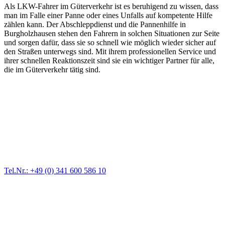
Als LKW-Fahrer im Güterverkehr ist es beruhigend zu wissen, dass
man im Falle einer Panne oder eines Unfalls auf kompetente Hilfe
zählen kann. Der Abschleppdienst und die Pannenhilfe in
Burgholzhausen stehen den Fahrern in solchen Situationen zur Seite
und sorgen dafür, dass sie so schnell wie möglich wieder sicher auf
den Straßen unterwegs sind. Mit ihrem professionellen Service und
ihrer schnellen Reaktionszeit sind sie ein wichtiger Partner für alle,
die im Güterverkehr tätig sind.
Abschlepp- und Bergungsdienst
Für jede Gewichtsklasse steht das passende Einsatzfahrzeug bereit,
vom Kleinkraftrad über PKW bis zu LKW und Reisebussen. Auch
Zufahrten und Parkhäuser sind für uns kein Problem.
Tel.Nr.: +49 (0) 341 600 586 10
Pannendienst für LKW + PKW
Ein Reifen ist platt, der Wagen springt nicht an – Pannen gibt es