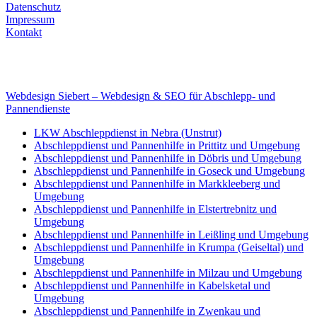
Datenschutz
Impressum
Kontakt
Internet
E-Mail: deha-bergedienst@gmx.de
Internet: www.autoservice-deha.de
Webdesign Siebert – Webdesign & SEO für Abschlepp- und
Pannendienste
LKW Abschleppdienst in Nebra (Unstrut)
Abschleppdienst und Pannenhilfe in Prittitz und Umgebung
Abschleppdienst und Pannenhilfe in Döbris und Umgebung
Abschleppdienst und Pannenhilfe in Goseck und Umgebung
Abschleppdienst und Pannenhilfe in Markkleeberg und
Umgebung
Abschleppdienst und Pannenhilfe in Elstertrebnitz und
Umgebung
Abschleppdienst und Pannenhilfe in Leißling und Umgebung
Abschleppdienst und Pannenhilfe in Krumpa (Geiseltal) und
Umgebung
Abschleppdienst und Pannenhilfe in Milzau und Umgebung
Abschleppdienst und Pannenhilfe in Kabelsketal und
Umgebung
Abschleppdienst und Pannenhilfe in Zwenkau und