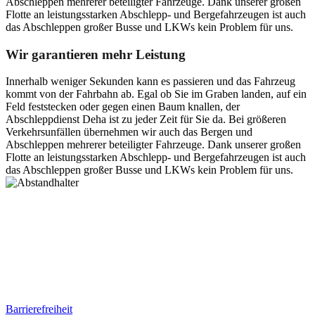
Abschleppen mehrerer beteiligter Fahrzeuge. Dank unserer großen
Flotte an leistungsstarken Abschlepp- und Bergefahrzeugen ist auch
das Abschleppen großer Busse und LKWs kein Problem für uns.
Wir garantieren mehr Leistung
Innerhalb weniger Sekunden kann es passieren und das Fahrzeug
kommt von der Fahrbahn ab. Egal ob Sie im Graben landen, auf ein
Feld feststecken oder gegen einen Baum knallen, der
Abschleppdienst Deha ist zu jeder Zeit für Sie da. Bei größeren
Verkehrsunfällen übernehmen wir auch das Bergen und
Abschleppen mehrerer beteiligter Fahrzeuge. Dank unserer großen
Flotte an leistungsstarken Abschlepp- und Bergefahrzeugen ist auch
das Abschleppen großer Busse und LKWs kein Problem für uns.
Postanschrift
Ernst-Thälmann-Str. 61
06679 Hohenmölsen
Kontaktdaten
Tel. Nr.: +49 (0) 341 600 586 10
Mobile: +49 (0) 170 415 73 72
Rechtliches
Barrierefreiheit