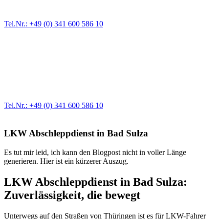
größere Reparaturen übernehmen wir in unserer Werkstatt.
Tel.Nr.: +49 (0) 341 600 586 10
Werkstatt für LKW + PKW
Egal ob Motor oder Bremsen - unsere langjährige Erfahrung und
modernste Prüftechnik machen uns zu Experten in allen Bereichen
der Fahrzeugmechanik. Selbstverständlich erhalten Sie jedes
Ersatzteil in Erstausrüster-Qualität.
Tel.Nr.: +49 (0) 341 600 586 10
LKW Abschleppdienst in Bad Sulza
Es tut mir leid, ich kann den Blogpost nicht in voller Länge
generieren. Hier ist ein kürzerer Auszug.
LKW Abschleppdienst in Bad Sulza:
Zuverlässigkeit, die bewegt
Unterwegs auf den Straßen von Thüringen ist es für LKW-Fahrer