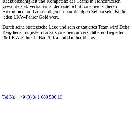
Reaktionsfähigkeit und Kompetenz des Teams in Hohenmölsen
gewährleistet. Vertrauen ist der erste Schritt zu einem sicheren
Ankommen, und am richtigen Ort zur richtigen Zeit zu sein, ist für
jeden LKW-Fahrer Gold wert.
Durch seine strategische Lage und sein engagiertes Team wird Deha
Bergdienst mit jedem Einsatz zu einem unverzichtbaren Begleiter
für LKW-Fahrer in Bad Sulza und darüber hinaus.
Abschlepp- und Bergungsdienst
Für jede Gewichtsklasse steht das passende Einsatzfahrzeug bereit,
vom Kleinkraftrad über PKW bis zu LKW und Reisebussen. Auch
Zufahrten und Parkhäuser sind für uns kein Problem.
Tel.Nr.: +49 (0) 341 600 586 10
Pannendienst für LKW + PKW
Ein Reifen ist platt, der Wagen springt nicht an – Pannen gibt es
immer wieder. Kleine Pannen beheben wir gleich vor Ort und