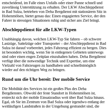
entscheidend, im Falle eines Unfalls oder einer Panne schnell und
zuverlässig Unterstützung zu erhalten. Der LKW Abschleppdienst
in Bad Sulza, betrieben von Deha Bergdienst mit stationärem Sitz in
Hohenmölsen, bietet genau das: Einen engagierten Service, der den
Fahrer in stressigen Situationen ruhig und sicher ans Ziel bringt.
Abschleppdienst für alle LKW-Typen
Unabhängig davon, welchen LKW-Typ Sie fahren – ob schwere
Lastzüge, Sattelzüge oder Transporter – der Abschleppdienst in Bad
Sulza ist darauf vorbereitet, jedes Fahrzeug effizient zu bergen. Dies
ist besonders wichtig, wenn Sie in entlegenen Gebieten unterwegs
sind oder einen engen Zeitplan einzuhalten haben. Deha Bergdienst
verfügt über die notwendige Technik und Expertise, um eine
Vielzahl von Fahrzeugen zu handhaben und schnellstmöglich
wieder auf den richtigen Weg zu bringen.
Rund um die Uhr bereit: Der mobile Service
Die Mobilität des Services ist ein großes Plus des Deha
Bergdienstes. Obwohl der feste Standort in Hohenmölsen ist,
erstreckt sich der mobile Einsatzradius weit über Bad Sulza hinaus.
Egal, ob Sie im Zentrum von Bad Sulza oder irgendwo entlang der
weitläufigen Landstraßen in der Umgebung gestrandet sind, die