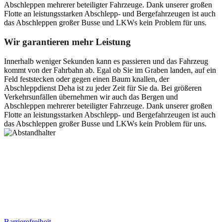
Abschleppen mehrerer beteiligter Fahrzeuge. Dank unserer großen
Flotte an leistungsstarken Abschlepp- und Bergefahrzeugen ist auch
das Abschleppen großer Busse und LKWs kein Problem für uns.
Wir garantieren mehr Leistung
Innerhalb weniger Sekunden kann es passieren und das Fahrzeug
kommt von der Fahrbahn ab. Egal ob Sie im Graben landen, auf ein
Feld feststecken oder gegen einen Baum knallen, der
Abschleppdienst Deha ist zu jeder Zeit für Sie da. Bei größeren
Verkehrsunfällen übernehmen wir auch das Bergen und
Abschleppen mehrerer beteiligter Fahrzeuge. Dank unserer großen
Flotte an leistungsstarken Abschlepp- und Bergefahrzeugen ist auch
das Abschleppen großer Busse und LKWs kein Problem für uns.
Postanschrift
Ernst-Thälmann-Str. 61
06679 Hohenmölsen
Kontaktdaten
Tel. Nr.: +49 (0) 341 600 586 10
Mobile: +49 (0) 170 415 73 72
Rechtliches
Barrierefreiheit