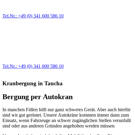
größere Reparaturen übernehmen wir in unserer Werkstatt.
Tel.Nr.: +49 (0) 341 600 586 10
Werkstatt für LKW + PKW
Egal ob Motor oder Bremsen - unsere langjährige Erfahrung und
modernste Prüftechnik machen uns zu Experten in allen Bereichen
der Fahrzeugmechanik. Selbstverständlich erhalten Sie jedes
Ersatzteil in Erstausrüster-Qualität.
Tel.Nr.: +49 (0) 341 600 586 10
Kranbergung in Taucha
Bergung per Autokran
In manchen Fällen hilft nur ganz schweres Gerät. Aber auch
hierfür
sind wir gut gerüstet.
Unsere
Autokräne
kommen immer dann zum
Einsatz, wenn
Fahrzeuge an
schwer zugänglichen Stellen
verunfallt
sind
oder aus anderen Gründen angehoben werden müssen