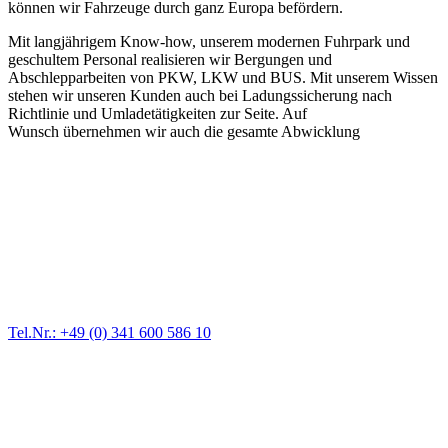
können wir Fahrzeuge durch ganz Europa befördern.
Mit langjährigem Know-how, unserem modernen Fuhrpark und
geschultem Personal realisieren wir Bergungen und
Abschlepparbeiten von PKW, LKW und BUS. Mit unserem Wissen
stehen wir unseren Kunden auch bei Ladungssicherung nach
Richtlinie und Umladetätigkeiten zur Seite. Auf
Wunsch übernehmen wir auch die gesamte Abwicklung
Abschlepp- und Bergungsdienst
Für jede Gewichtsklasse steht das passende Einsatzfahrzeug bereit,
vom Kleinkraftrad über PKW bis zu LKW und Reisebussen. Auch
Zufahrten und Parkhäuser sind für uns kein Problem.
Tel.Nr.: +49 (0) 341 600 586 10
Pannendienst für LKW + PKW
Ein Reifen ist platt, der Wagen springt nicht an – Pannen gibt es
immer wieder. Kleine Pannen beheben wir gleich vor Ort und