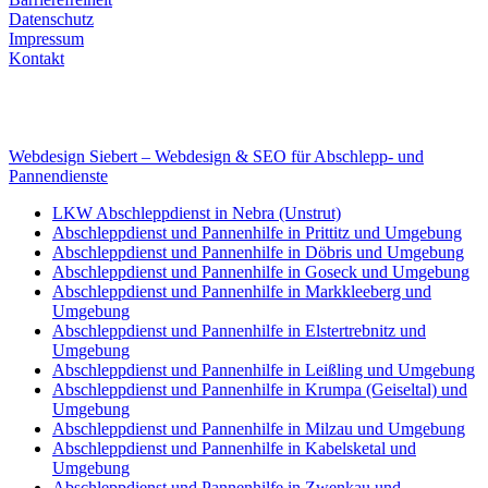
Datenschutz
Impressum
Kontakt
Internet
E-Mail: deha-bergedienst@gmx.de
Internet: www.autoservice-deha.de
Webdesign Siebert – Webdesign & SEO für Abschlepp- und
Pannendienste
LKW Abschleppdienst in Nebra (Unstrut)
Abschleppdienst und Pannenhilfe in Prittitz und Umgebung
Abschleppdienst und Pannenhilfe in Döbris und Umgebung
Abschleppdienst und Pannenhilfe in Goseck und Umgebung
Abschleppdienst und Pannenhilfe in Markkleeberg und
Umgebung
Abschleppdienst und Pannenhilfe in Elstertrebnitz und
Umgebung
Abschleppdienst und Pannenhilfe in Leißling und Umgebung
Abschleppdienst und Pannenhilfe in Krumpa (Geiseltal) und
Umgebung
Abschleppdienst und Pannenhilfe in Milzau und Umgebung
Abschleppdienst und Pannenhilfe in Kabelsketal und
Umgebung
Abschleppdienst und Pannenhilfe in Zwenkau und