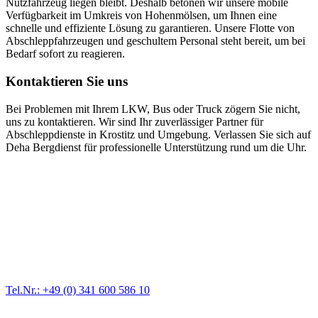
Nutzfahrzeug liegen bleibt. Deshalb betonen wir unsere mobile
Verfügbarkeit im Umkreis von Hohenmölsen, um Ihnen eine
schnelle und effiziente Lösung zu garantieren. Unsere Flotte von
Abschleppfahrzeugen und geschultem Personal steht bereit, um bei
Bedarf sofort zu reagieren.
Kontaktieren Sie uns
Bei Problemen mit Ihrem LKW, Bus oder Truck zögern Sie nicht,
uns zu kontaktieren. Wir sind Ihr zuverlässiger Partner für
Abschleppdienste in Krostitz und Umgebung. Verlassen Sie sich auf
Deha Bergdienst für professionelle Unterstützung rund um die Uhr.
Abschlepp- und Bergungsdienst
Für jede Gewichtsklasse steht das passende Einsatzfahrzeug bereit,
vom Kleinkraftrad über PKW bis zu LKW und Reisebussen. Auch
Zufahrten und Parkhäuser sind für uns kein Problem.
Tel.Nr.: +49 (0) 341 600 586 10