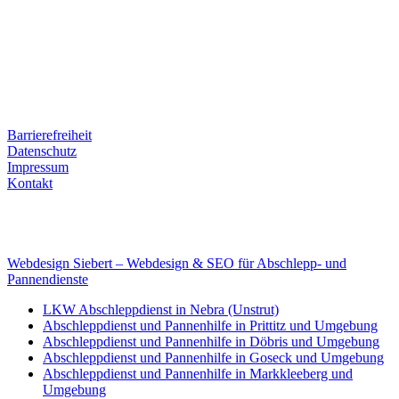
Ernst-Thälmann-Str. 61
06679 Hohenmölsen
Kontaktdaten
Tel. Nr.: +49 (0) 341 600 586 10
Mobile: +49 (0) 170 415 73 72
Rechtliches
Barrierefreiheit
Datenschutz
Impressum
Kontakt
Internet
E-Mail: deha-bergedienst@gmx.de
Internet: www.autoservice-deha.de
Webdesign Siebert – Webdesign & SEO für Abschlepp- und
Pannendienste
LKW Abschleppdienst in Nebra (Unstrut)
Abschleppdienst und Pannenhilfe in Prittitz und Umgebung
Abschleppdienst und Pannenhilfe in Döbris und Umgebung
Abschleppdienst und Pannenhilfe in Goseck und Umgebung
Abschleppdienst und Pannenhilfe in Markkleeberg und
Umgebung