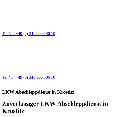
Pannendienst für LKW + PKW
Ein Reifen ist platt, der Wagen springt nicht an – Pannen gibt es
immer wieder. Kleine Pannen beheben wir gleich vor Ort und
größere Reparaturen übernehmen wir in unserer Werkstatt.
Tel.Nr.: +49 (0) 341 600 586 10
Werkstatt für LKW + PKW
Egal ob Motor oder Bremsen - unsere langjährige Erfahrung und
modernste Prüftechnik machen uns zu Experten in allen Bereichen
der Fahrzeugmechanik. Selbstverständlich erhalten Sie jedes
Ersatzteil in Erstausrüster-Qualität.
Tel.Nr.: +49 (0) 341 600 586 10
LKW Abschleppdienst in Krostitz
Zuverlässiger LKW Abschleppdienst in
Krostitz