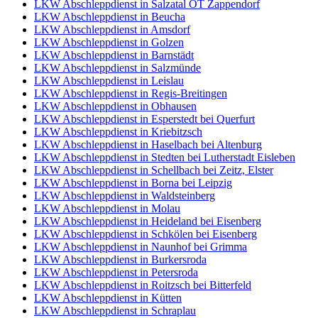
LKW Abschleppdienst in Salzatal OT Zappendorf
LKW Abschleppdienst in Beucha
LKW Abschleppdienst in Amsdorf
LKW Abschleppdienst in Golzen
LKW Abschleppdienst in Barnstädt
LKW Abschleppdienst in Salzmünde
LKW Abschleppdienst in Leislau
LKW Abschleppdienst in Regis-Breitingen
LKW Abschleppdienst in Obhausen
LKW Abschleppdienst in Esperstedt bei Querfurt
LKW Abschleppdienst in Kriebitzsch
LKW Abschleppdienst in Haselbach bei Altenburg
LKW Abschleppdienst in Stedten bei Lutherstadt Eisleben
LKW Abschleppdienst in Schellbach bei Zeitz, Elster
LKW Abschleppdienst in Borna bei Leipzig
LKW Abschleppdienst in Waldsteinberg
LKW Abschleppdienst in Molau
LKW Abschleppdienst in Heideland bei Eisenberg
LKW Abschleppdienst in Schkölen bei Eisenberg
LKW Abschleppdienst in Naunhof bei Grimma
LKW Abschleppdienst in Burkersroda
LKW Abschleppdienst in Petersroda
LKW Abschleppdienst in Roitzsch bei Bitterfeld
LKW Abschleppdienst in Kütten
LKW Abschleppdienst in Schraplau