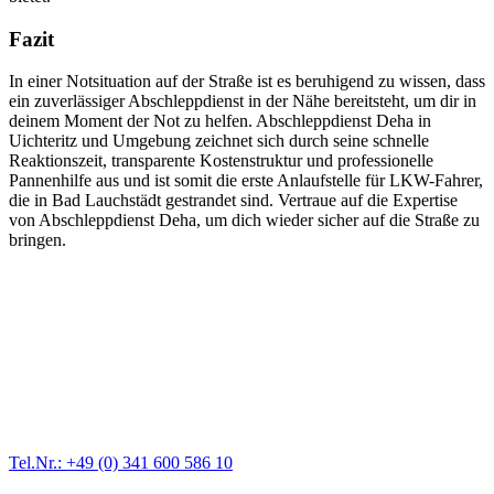
Fazit
In einer Notsituation auf der Straße ist es beruhigend zu wissen, dass
ein zuverlässiger Abschleppdienst in der Nähe bereitsteht, um dir in
deinem Moment der Not zu helfen. Abschleppdienst Deha in
Uichteritz und Umgebung zeichnet sich durch seine schnelle
Reaktionszeit, transparente Kostenstruktur und professionelle
Pannenhilfe aus und ist somit die erste Anlaufstelle für LKW-Fahrer,
die in Bad Lauchstädt gestrandet sind. Vertraue auf die Expertise
von Abschleppdienst Deha, um dich wieder sicher auf die Straße zu
bringen.
Abschlepp- und Bergungsdienst
Für jede Gewichtsklasse steht das passende Einsatzfahrzeug bereit,
vom Kleinkraftrad über PKW bis zu LKW und Reisebussen. Auch
Zufahrten und Parkhäuser sind für uns kein Problem.
Tel.Nr.: +49 (0) 341 600 586 10