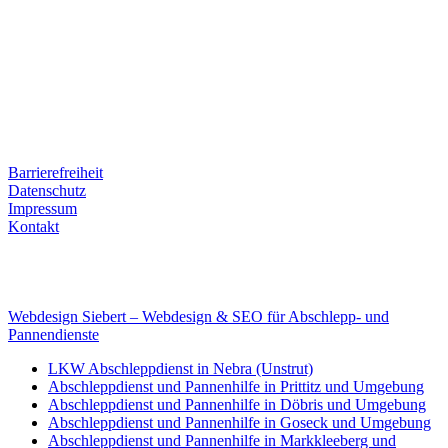
Postanschrift
Ernst-Thälmann-Str. 61
06679 Hohenmölsen
Kontaktdaten
Tel. Nr.: +49 (0) 341 600 586 10
Mobile: +49 (0) 170 415 73 72
Rechtliches
Barrierefreiheit
Datenschutz
Impressum
Kontakt
Internet
E-Mail: deha-bergedienst@gmx.de
Internet: www.autoservice-deha.de
Webdesign Siebert – Webdesign & SEO für Abschlepp- und
Pannendienste
LKW Abschleppdienst in Nebra (Unstrut)
Abschleppdienst und Pannenhilfe in Prittitz und Umgebung
Abschleppdienst und Pannenhilfe in Döbris und Umgebung
Abschleppdienst und Pannenhilfe in Goseck und Umgebung
Abschleppdienst und Pannenhilfe in Markkleeberg und