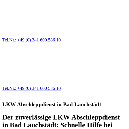
Pannendienst für LKW + PKW
Ein Reifen ist platt, der Wagen springt nicht an – Pannen gibt es
immer wieder. Kleine Pannen beheben wir gleich vor Ort und
größere Reparaturen übernehmen wir in unserer Werkstatt.
Tel.Nr.: +49 (0) 341 600 586 10
Werkstatt für LKW + PKW
Egal ob Motor oder Bremsen - unsere langjährige Erfahrung und
modernste Prüftechnik machen uns zu Experten in allen Bereichen
der Fahrzeugmechanik. Selbstverständlich erhalten Sie jedes
Ersatzteil in Erstausrüster-Qualität.
Tel.Nr.: +49 (0) 341 600 586 10
LKW Abschleppdienst in Bad Lauchstädt
Der zuverlässige LKW Abschleppdienst
in Bad Lauchstädt: Schnelle Hilfe bei