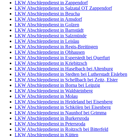
LKW Abschleppdienst in Zappendorf
LKW Abschleppdienst in Salzatal OT Zappendorf
LKW Abschleppdienst in Beucha
LKW Abschleppdienst in Amsdorf
LKW Abschleppdienst in Golzen
LKW Abschleppdienst in Barnstädt
LKW Abschleppdienst in Salzmünde
LKW Abschleppdienst in Leislau
LKW Abschleppdienst in Regis-Breitingen
LKW Abschleppdienst in Obhausen
LKW Abschleppdienst in Esperstedt bei Querfurt
LKW Abschleppdienst in Kriebitzsch
LKW Abschleppdienst in Haselbach bei Altenburg
LKW Abschleppdienst in Stedten bei Lutherstadt Eisleben
LKW Abschleppdienst in Schellbach bei Zeitz, Elster
LKW Abschleppdienst in Borna bei Leipzig
LKW Abschleppdienst in Waldsteinberg
LKW Abschleppdienst in Molau
LKW Abschleppdienst in Heideland bei Eisenberg
LKW Abschleppdienst in Schkölen bei Eisenberg
LKW Abschleppdienst in Naunhof bei Grimma
LKW Abschleppdienst in Burkersroda
LKW Abschleppdienst in Petersroda
LKW Abschleppdienst in Roitzsch bei Bitterfeld
LKW Abschleppdienst in Kütten