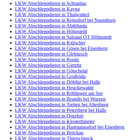
LKW Abschleppdienst in Schraplau
LKW Abschleppdienst in Kayna
LKW Abschleppdienst in Thalwinkel
LKW Abschleppdienst in Reinsdorf bei Naumburg
LKW Abschleppdienst in Abtlöbnitz
LKW Abschleppdienst in Höhnstedt
LKW Abschleppdienst in Salzatal OT Höhnstedt
LKW Abschleppdienst in Kitzscher
LKW Abschleppdienst in Gösen bei Eisenberg
LKW Abschleppdienst in Glebitzsch
LKW Abschleppdienst in Rositz
LKW Abschleppdienst in Gimritz
LKW Abschleppdienst in Götschetal
LKW Abschleppdienst in Großröda
LKW Abschleppdienst in Döblitz bei Halle
LKW Abschleppdienst in Heuckewalde
LKW Abschleppdienst in Röblingen am See
LKW Abschleppdienst in Brandis bei Wurzen
LKW Abschleppdienst in Treben bei Altenburg
LKW Abschleppdienst in Petersberg bei Halle
LKW Abschleppdienst in Querfurt
LKW Abschleppdienst in Klosterhäseler
LKW Abschleppdienst in Hartmannsdorf bei Eisenberg
LKW Abschleppdienst in Bröckau
LKW Abschleppdienst in Thierschneck