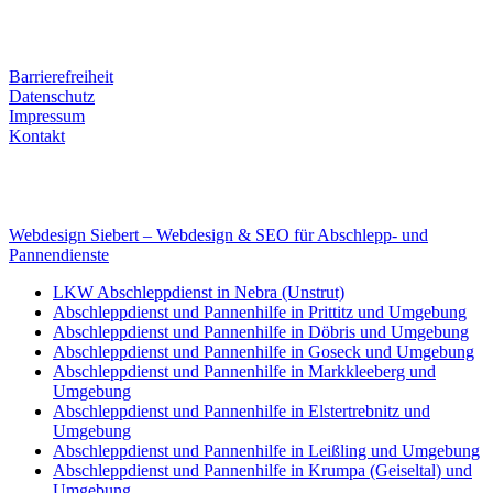
Tel. Nr.: +49 (0) 341 600 586 10
Mobile: +49 (0) 170 415 73 72
Rechtliches
Barrierefreiheit
Datenschutz
Impressum
Kontakt
Internet
E-Mail: deha-bergedienst@gmx.de
Internet: www.autoservice-deha.de
Webdesign Siebert – Webdesign & SEO für Abschlepp- und
Pannendienste
LKW Abschleppdienst in Nebra (Unstrut)
Abschleppdienst und Pannenhilfe in Prittitz und Umgebung
Abschleppdienst und Pannenhilfe in Döbris und Umgebung
Abschleppdienst und Pannenhilfe in Goseck und Umgebung
Abschleppdienst und Pannenhilfe in Markkleeberg und
Umgebung
Abschleppdienst und Pannenhilfe in Elstertrebnitz und
Umgebung
Abschleppdienst und Pannenhilfe in Leißling und Umgebung
Abschleppdienst und Pannenhilfe in Krumpa (Geiseltal) und
Umgebung