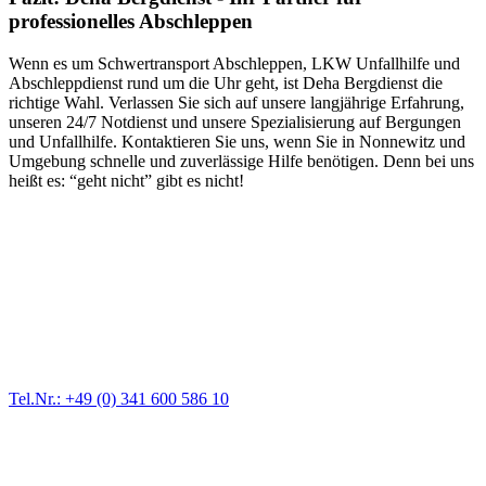
professionelles Abschleppen
Wenn es um Schwertransport Abschleppen, LKW Unfallhilfe und
Abschleppdienst rund um die Uhr geht, ist Deha Bergdienst die
richtige Wahl. Verlassen Sie sich auf unsere langjährige Erfahrung,
unseren 24/7 Notdienst und unsere Spezialisierung auf Bergungen
und Unfallhilfe. Kontaktieren Sie uns, wenn Sie in Nonnewitz und
Umgebung schnelle und zuverlässige Hilfe benötigen. Denn bei uns
heißt es: “geht nicht” gibt es nicht!
Abschlepp- und Bergungsdienst
Für jede Gewichtsklasse steht das passende Einsatzfahrzeug bereit,
vom Kleinkraftrad über PKW bis zu LKW und Reisebussen. Auch
Zufahrten und Parkhäuser sind für uns kein Problem.
Tel.Nr.: +49 (0) 341 600 586 10
Pannendienst für LKW + PKW