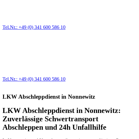
Ein Reifen ist platt, der Wagen springt nicht an – Pannen gibt es
immer wieder. Kleine Pannen beheben wir gleich vor Ort und
größere Reparaturen übernehmen wir in unserer Werkstatt.
Tel.Nr.: +49 (0) 341 600 586 10
Werkstatt für LKW + PKW
Egal ob Motor oder Bremsen - unsere langjährige Erfahrung und
modernste Prüftechnik machen uns zu Experten in allen Bereichen
der Fahrzeugmechanik. Selbstverständlich erhalten Sie jedes
Ersatzteil in Erstausrüster-Qualität.
Tel.Nr.: +49 (0) 341 600 586 10
LKW Abschleppdienst in Nonnewitz
LKW Abschleppdienst in Nonnewitz:
Zuverlässige Schwertransport
Abschleppen und 24h Unfallhilfe