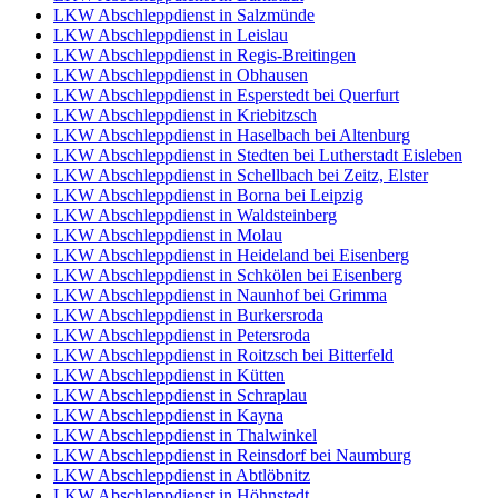
LKW Abschleppdienst in Salzmünde
LKW Abschleppdienst in Leislau
LKW Abschleppdienst in Regis-Breitingen
LKW Abschleppdienst in Obhausen
LKW Abschleppdienst in Esperstedt bei Querfurt
LKW Abschleppdienst in Kriebitzsch
LKW Abschleppdienst in Haselbach bei Altenburg
LKW Abschleppdienst in Stedten bei Lutherstadt Eisleben
LKW Abschleppdienst in Schellbach bei Zeitz, Elster
LKW Abschleppdienst in Borna bei Leipzig
LKW Abschleppdienst in Waldsteinberg
LKW Abschleppdienst in Molau
LKW Abschleppdienst in Heideland bei Eisenberg
LKW Abschleppdienst in Schkölen bei Eisenberg
LKW Abschleppdienst in Naunhof bei Grimma
LKW Abschleppdienst in Burkersroda
LKW Abschleppdienst in Petersroda
LKW Abschleppdienst in Roitzsch bei Bitterfeld
LKW Abschleppdienst in Kütten
LKW Abschleppdienst in Schraplau
LKW Abschleppdienst in Kayna
LKW Abschleppdienst in Thalwinkel
LKW Abschleppdienst in Reinsdorf bei Naumburg
LKW Abschleppdienst in Abtlöbnitz
LKW Abschleppdienst in Höhnstedt