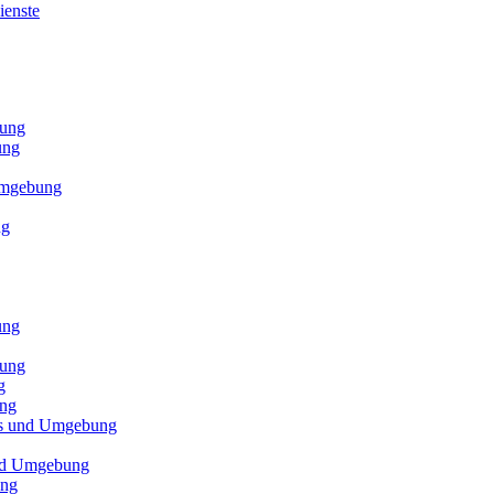
ienste
bung
ung
 Umgebung
ng
ung
bung
g
ung
els und Umgebung
und Umgebung
ung