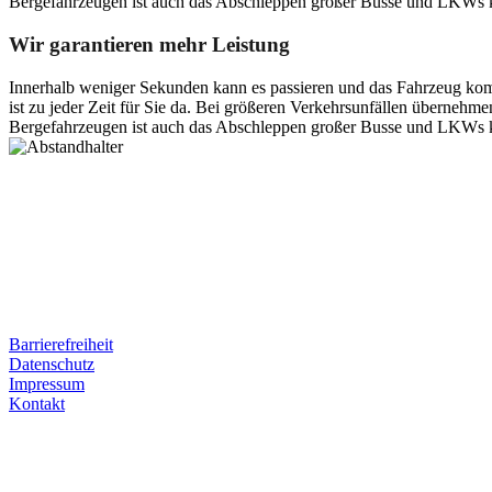
Bergefahrzeugen ist auch das Abschleppen großer Busse und LKWs k
Wir garantieren mehr Leistung
Innerhalb weniger Sekunden kann es passieren und das Fahrzeug kom
ist zu jeder Zeit für Sie da. Bei größeren Verkehrsunfällen überneh
Bergefahrzeugen ist auch das Abschleppen großer Busse und LKWs k
Postanschrift
Ernst-Thälmann-Str. 61
06679 Hohenmölsen
Kontaktdaten
Tel. Nr.: +49 (0) 341 600 586 10
Mobile: +49 (0) 170 415 73 72
Rechtliches
Barrierefreiheit
Datenschutz
Impressum
Kontakt
Internet
E-Mail: deha-bergedienst@gmx.de
Internet: www.autoservice-deha.de