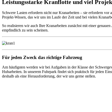
Leistungsstarke Kranflotte und viel Proj
Schwere Lasten erfordern nicht nur Kranarbeiten – sie erfordern vo
Projekt-Wissen, das wir uns im Laufe der Zeit und bei vielen Kranarb
So realisieren wir auch Ihre Kranarbeiten zunächst mit einer genaue
empfindlich zu sein scheinen.
Für jeden Zweck das richtige Fahrzeug
Am häufigsten werden wir bei Aufgaben in der Klasse der Schwergew
Hubarbeiten. In unserem Fuhrpark findet sich praktisch für jeden E
deshalb als eine Herausforderung, der wir uns gerne stellen.
Abschlepp- und Bergungsdienst
Für jede Gewichtsklasse steht das passende Einsatzfahrzeug bereit,