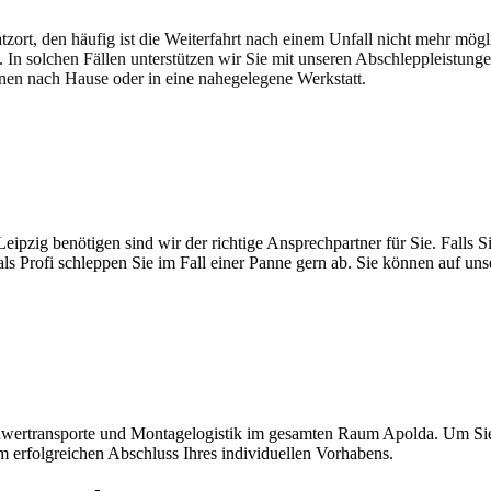
atzort, den häufig ist die Weiterfahrt nach einem Unfall nicht mehr mög
. In solchen Fällen unterstützen wir Sie mit unseren Abschleppleistung
nen nach Hause oder in eine nahegelegene Werkstatt.
t brauchen
pzig benötigen sind wir der richtige Ansprechpartner für Sie. Falls Si
ls Profi schleppen Sie im Fall einer Panne gern ab. Sie können auf un
hwertransporte und Montagelogistik im gesamten Raum Apolda. Um Sie o
um erfolgreichen Abschluss Ihres individuellen Vorhabens.