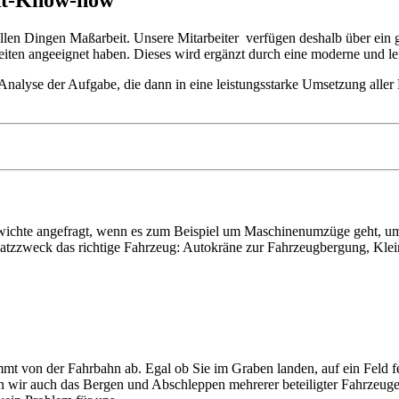
r allen Dingen Maßarbeit. Unsere Mitarbeiter verfügen deshalb über ei
eiten angeeignet haben. Dieses wird ergänzt durch eine moderne und lei
n Analyse der Aufgabe, die dann in eine leistungsstarke Umsetzung all
ichte angefragt, wenn es zum Beispiel um Maschinenumzüge geht, um 
insatzzweck das richtige Fahrzeug: Autokräne zur Fahrzeugbergung, Kl
mt von der Fahrbahn ab. Egal ob Sie im Graben landen, auf ein Feld f
men wir auch das Bergen und Abschleppen mehrerer beteiligter Fahrzeug