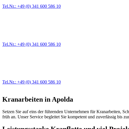
Tel.Nr.: +49 (0) 341 600 586 10
Pannendienst für LKW + PKW
Ein Reifen ist platt, der Wagen springt nicht an – Pannen gibt es im
Tel.Nr.: +49 (0) 341 600 586 10
Werkstatt für LKW + PKW
Egal ob Motor oder Bremsen - unsere langjährige Erfahrung und moder
Erstausrüster-Qualität.
Tel.Nr.: +49 (0) 341 600 586 10
Kranarbeiten in Apolda
Setzen Sie auf eins der führenden Unternehmen für Kranarbeiten, Sc
früh an. Unser Service begleitet Sie kompetent und zuverlässig bis z
Leistungsstarke Kranflotte und viel Proj