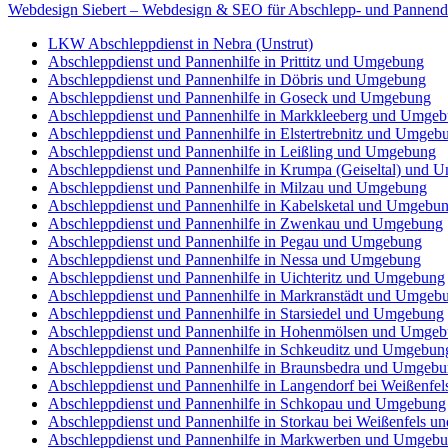
Webdesign Siebert – Webdesign & SEO für Abschlepp- und Pannend
LKW Abschleppdienst in Nebra (Unstrut)
Abschleppdienst und Pannenhilfe in Prittitz und Umgebung
Abschleppdienst und Pannenhilfe in Döbris und Umgebung
Abschleppdienst und Pannenhilfe in Goseck und Umgebung
Abschleppdienst und Pannenhilfe in Markkleeberg und Umge
Abschleppdienst und Pannenhilfe in Elstertrebnitz und Umgeb
Abschleppdienst und Pannenhilfe in Leißling und Umgebung
Abschleppdienst und Pannenhilfe in Krumpa (Geiseltal) und
Abschleppdienst und Pannenhilfe in Milzau und Umgebung
Abschleppdienst und Pannenhilfe in Kabelsketal und Umgebu
Abschleppdienst und Pannenhilfe in Zwenkau und Umgebung
Abschleppdienst und Pannenhilfe in Pegau und Umgebung
Abschleppdienst und Pannenhilfe in Nessa und Umgebung
Abschleppdienst und Pannenhilfe in Uichteritz und Umgebung
Abschleppdienst und Pannenhilfe in Markranstädt und Umgeb
Abschleppdienst und Pannenhilfe in Starsiedel und Umgebung
Abschleppdienst und Pannenhilfe in Hohenmölsen und Umge
Abschleppdienst und Pannenhilfe in Schkeuditz und Umgebun
Abschleppdienst und Pannenhilfe in Braunsbedra und Umgeb
Abschleppdienst und Pannenhilfe in Langendorf bei Weißenf
Abschleppdienst und Pannenhilfe in Schkopau und Umgebung
Abschleppdienst und Pannenhilfe in Storkau bei Weißenfels 
Abschleppdienst und Pannenhilfe in Markwerben und Umgeb