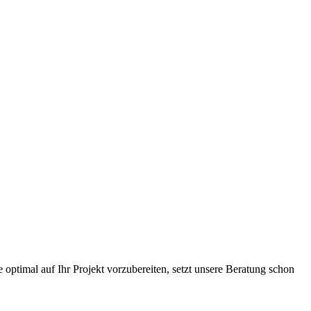
raturen übernehmen wir in unserer Werkstatt.
ugmechanik. Selbstverständlich erhalten Sie jedes Ersatzteil in
ptimal auf Ihr Projekt vorzubereiten, setzt unsere Beratung schon