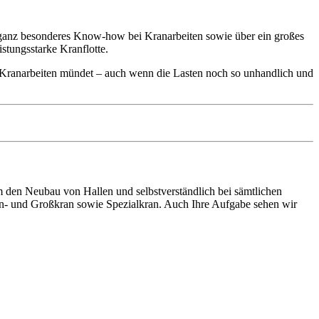
n ganz besonderes Know-how bei Kranarbeiten sowie über ein großes
stungsstarke Kranflotte.
er Kranarbeiten mündet – auch wenn die Lasten noch so unhandlich und
den Neubau von Hallen und selbstverständlich bei sämtlichen
ein- und Großkran sowie Spezialkran. Auch Ihre Aufgabe sehen wir
ten und Parkhäuser sind für uns kein Problem.