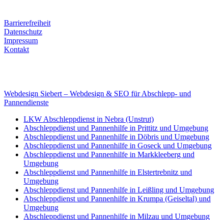
Mobile: +49 (0) 170 415 73 72
Rechtliches
Barrierefreiheit
Datenschutz
Impressum
Kontakt
Internet
E-Mail: deha-bergedienst@gmx.de
Internet: www.autoservice-deha.de
Webdesign Siebert – Webdesign & SEO für Abschlepp- und
Pannendienste
LKW Abschleppdienst in Nebra (Unstrut)
Abschleppdienst und Pannenhilfe in Prittitz und Umgebung
Abschleppdienst und Pannenhilfe in Döbris und Umgebung
Abschleppdienst und Pannenhilfe in Goseck und Umgebung
Abschleppdienst und Pannenhilfe in Markkleeberg und
Umgebung
Abschleppdienst und Pannenhilfe in Elstertrebnitz und
Umgebung
Abschleppdienst und Pannenhilfe in Leißling und Umgebung
Abschleppdienst und Pannenhilfe in Krumpa (Geiseltal) und
Umgebung
Abschleppdienst und Pannenhilfe in Milzau und Umgebung