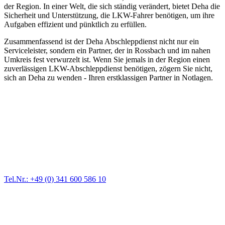
der Region. In einer Welt, die sich ständig verändert, bietet Deha die
Sicherheit und Unterstützung, die LKW-Fahrer benötigen, um ihre
Aufgaben effizient und pünktlich zu erfüllen.
Zusammenfassend ist der Deha Abschleppdienst nicht nur ein
Serviceleister, sondern ein Partner, der in Rossbach und im nahen
Umkreis fest verwurzelt ist. Wenn Sie jemals in der Region einen
zuverlässigen LKW-Abschleppdienst benötigen, zögern Sie nicht,
sich an Deha zu wenden - Ihren erstklassigen Partner in Notlagen.
Abschlepp- und Bergungsdienst
Für jede Gewichtsklasse steht das passende Einsatzfahrzeug bereit,
vom Kleinkraftrad über PKW bis zu LKW und Reisebussen. Auch
Zufahrten und Parkhäuser sind für uns kein Problem.
Tel.Nr.: +49 (0) 341 600 586 10
Pannendienst für LKW + PKW