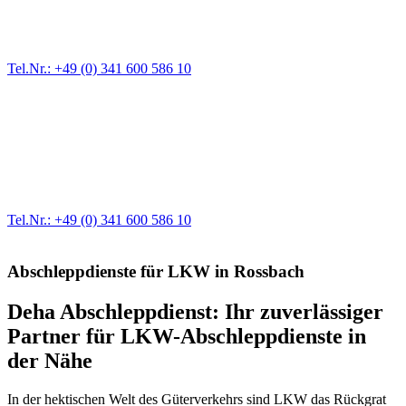
Ein Reifen ist platt, der Wagen springt nicht an – Pannen gibt es
immer wieder. Kleine Pannen beheben wir gleich vor Ort und
größere Reparaturen übernehmen wir in unserer Werkstatt.
Tel.Nr.: +49 (0) 341 600 586 10
Werkstatt für LKW + PKW
Egal ob Motor oder Bremsen - unsere langjährige Erfahrung und
modernste Prüftechnik machen uns zu Experten in allen Bereichen
der Fahrzeugmechanik. Selbstverständlich erhalten Sie jedes
Ersatzteil in Erstausrüster-Qualität.
Tel.Nr.: +49 (0) 341 600 586 10
Abschleppdienste für LKW in Rossbach
Deha Abschleppdienst: Ihr zuverlässiger
Partner für LKW-Abschleppdienste in
der Nähe
In der hektischen Welt des Güterverkehrs sind LKW das Rückgrat