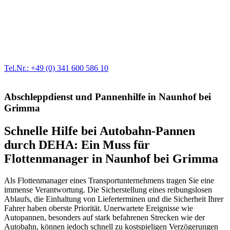
Werkstatt für LKW + PKW
Egal ob Motor oder Bremsen - unsere langjährige Erfahrung und
modernste Prüftechnik machen uns zu Experten in allen Bereichen
der Fahrzeugmechanik. Selbstverständlich erhalten Sie jedes
Ersatzteil in Erstausrüster-Qualität.
Tel.Nr.: +49 (0) 341 600 586 10
Abschleppdienst und Pannenhilfe in Naunhof bei
Grimma
Schnelle Hilfe bei Autobahn-Pannen
durch DEHA: Ein Muss für
Flottenmanager in Naunhof bei Grimma
Als Flottenmanager eines Transportunternehmens tragen Sie eine
immense Verantwortung. Die Sicherstellung eines reibungslosen
Ablaufs, die Einhaltung von Lieferterminen und die Sicherheit Ihrer
Fahrer haben oberste Priorität. Unerwartete Ereignisse wie
Autopannen, besonders auf stark befahrenen Strecken wie der
Autobahn, können jedoch schnell zu kostspieligen Verzögerungen