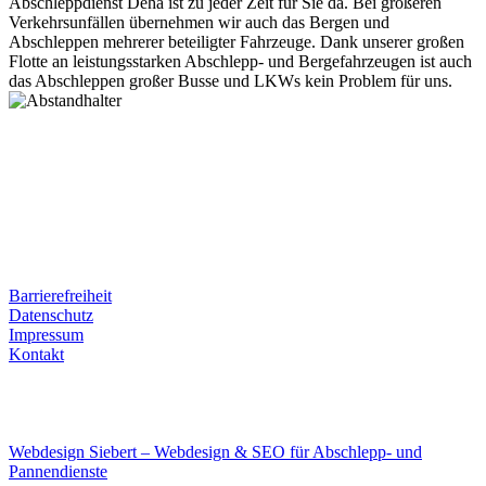
Abschleppdienst Deha ist zu jeder Zeit für Sie da. Bei größeren
Verkehrsunfällen übernehmen wir auch das Bergen und
Abschleppen mehrerer beteiligter Fahrzeuge. Dank unserer großen
Flotte an leistungsstarken Abschlepp- und Bergefahrzeugen ist auch
das Abschleppen großer Busse und LKWs kein Problem für uns.
Postanschrift
Ernst-Thälmann-Str. 61
06679 Hohenmölsen
Kontaktdaten
Tel. Nr.: +49 (0) 341 600 586 10
Mobile: +49 (0) 170 415 73 72
Rechtliches
Barrierefreiheit
Datenschutz
Impressum
Kontakt
Internet
E-Mail: deha-bergedienst@gmx.de
Internet: www.autoservice-deha.de
Webdesign Siebert – Webdesign & SEO für Abschlepp- und
Pannendienste