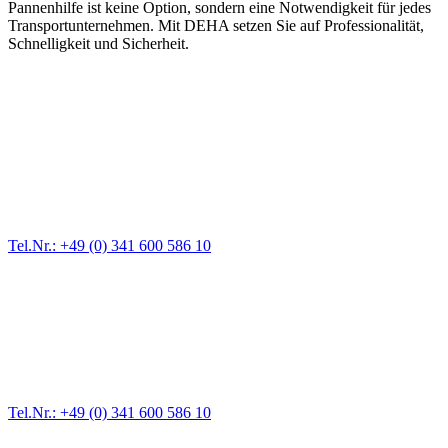
Pannenhilfe ist keine Option, sondern eine Notwendigkeit für jedes
Transportunternehmen. Mit DEHA setzen Sie auf Professionalität,
Schnelligkeit und Sicherheit.
Abschlepp- und Bergungsdienst
Für jede Gewichtsklasse steht das passende Einsatzfahrzeug bereit,
vom Kleinkraftrad über PKW bis zu LKW und Reisebussen. Auch
Zufahrten und Parkhäuser sind für uns kein Problem.
Tel.Nr.: +49 (0) 341 600 586 10
Pannendienst für LKW + PKW
Ein Reifen ist platt, der Wagen springt nicht an – Pannen gibt es
immer wieder. Kleine Pannen beheben wir gleich vor Ort und
größere Reparaturen übernehmen wir in unserer Werkstatt.
Tel.Nr.: +49 (0) 341 600 586 10