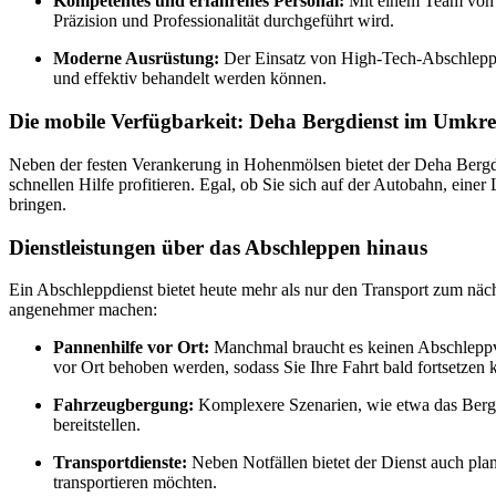
Kompetentes und erfahrenes Personal:
Mit einem Team von Fa
Präzision und Professionalität durchgeführt wird.
Moderne Ausrüstung:
Der Einsatz von High-Tech-Abschleppfa
und effektiv behandelt werden können.
Die mobile Verfügbarkeit: Deha Bergdienst im Umkr
Neben der festen Verankerung in Hohenmölsen bietet der Deha Bergdie
schnellen Hilfe profitieren. Egal, ob Sie sich auf der Autobahn, eine
bringen.
Dienstleistungen über das Abschleppen hinaus
Ein Abschleppdienst bietet heute mehr als nur den Transport zum näc
angenehmer machen:
Pannenhilfe vor Ort:
Manchmal braucht es keinen Abschleppvor
vor Ort behoben werden, sodass Sie Ihre Fahrt bald fortsetzen 
Fahrzeugbergung:
Komplexere Szenarien, wie etwa das Bergen
bereitstellen.
Transportdienste:
Neben Notfällen bietet der Dienst auch pla
transportieren möchten.