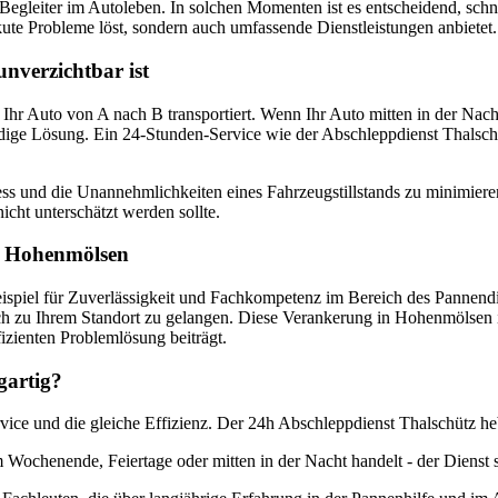
Begleiter im Autoleben. In solchen Momenten ist es entscheidend, sch
kute Probleme löst, sondern auch umfassende Dienstleistungen anbietet.
nverzichtbar ist
 Ihr Auto von A nach B transportiert. Wenn Ihr Auto mitten in der Nac
ürdige Lösung. Ein 24-Stunden-Service wie der Abschleppdienst Thalschü
ess und die Unannehmlichkeiten eines Fahrzeugstillstands zu minimiere
icht unterschätzt werden sollte.
in Hohenmölsen
eispiel für Zuverlässigkeit und Fachkompetenz im Bereich des Pannendi
h zu Ihrem Standort zu gelangen. Diese Verankerung in Hohenmölsen ist 
izienten Problemlösung beiträgt.
gartig?
Service und die gleiche Effizienz. Der 24h Abschleppdienst Thalschütz h
 Wochenende, Feiertage oder mitten in der Nacht handelt - der Dienst