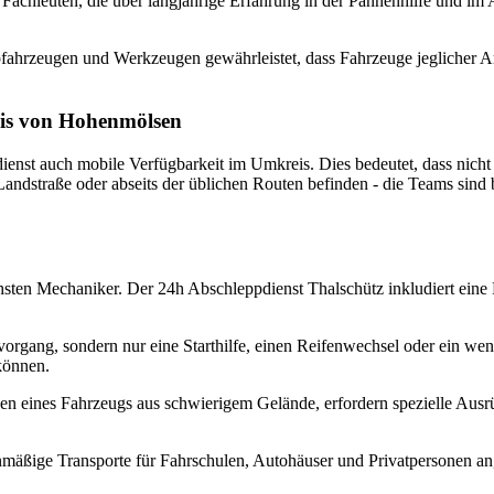
chleuten, die über langjährige Erfahrung in der Pannenhilfe und im Abs
hrzeugen und Werkzeugen gewährleistet, dass Fahrzeuge jeglicher Art
eis von Hohenmölsen
nst auch mobile Verfügbarkeit im Umkreis. Dies bedeutet, dass nicht 
r Landstraße oder abseits der üblichen Routen befinden - die Teams sin
hsten Mechaniker. Der 24h Abschleppdienst Thalschütz inkludiert eine 
gang, sondern nur eine Starthilfe, einen Reifenwechsel oder ein wen
können.
 eines Fahrzeugs aus schwierigem Gelände, erfordern spezielle Ausrü
nmäßige Transporte für Fahrschulen, Autohäuser und Privatpersonen an,