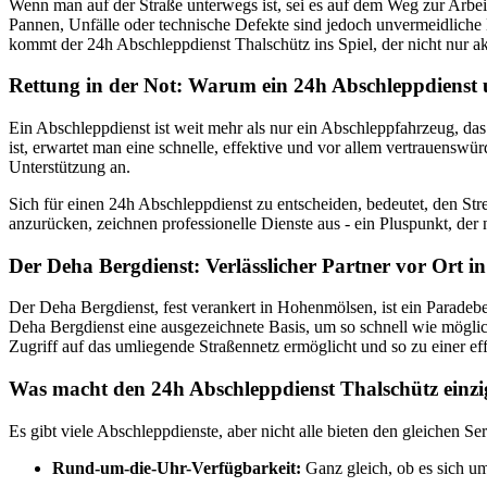
Wenn man auf der Straße unterwegs ist, sei es auf dem Weg zur Arbeit,
Pannen, Unfälle oder technische Defekte sind jedoch unvermeidliche 
kommt der 24h Abschleppdienst Thalschütz ins Spiel, der nicht nur a
Rettung in der Not: Warum ein 24h Abschleppdienst u
Ein Abschleppdienst ist weit mehr als nur ein Abschleppfahrzeug, das
ist, erwartet man eine schnelle, effektive und vor allem vertrauensw
Unterstützung an.
Sich für einen 24h Abschleppdienst zu entscheiden, bedeutet, den Str
anzurücken, zeichnen professionelle Dienste aus - ein Pluspunkt, der n
Der Deha Bergdienst: Verlässlicher Partner vor Ort 
Der Deha Bergdienst, fest verankert in Hohenmölsen, ist ein Paradeb
Deha Bergdienst eine ausgezeichnete Basis, um so schnell wie möglic
Zugriff auf das umliegende Straßennetz ermöglicht und so zu einer eff
Was macht den 24h Abschleppdienst Thalschütz einzi
Es gibt viele Abschleppdienste, aber nicht alle bieten den gleichen 
Rund-um-die-Uhr-Verfügbarkeit:
Ganz gleich, ob es sich um