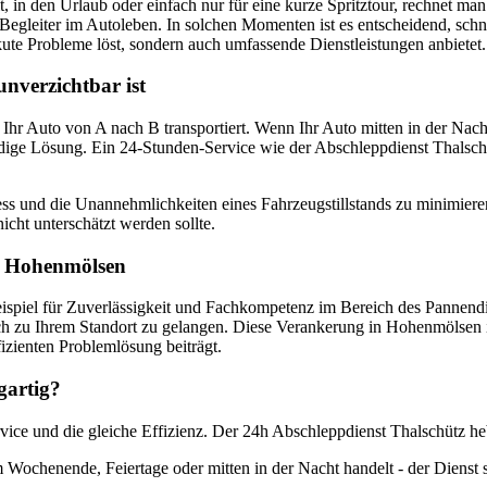
 in den Urlaub oder einfach nur für eine kurze Spritztour, rechnet man
Begleiter im Autoleben. In solchen Momenten ist es entscheidend, sch
kute Probleme löst, sondern auch umfassende Dienstleistungen anbietet.
nverzichtbar ist
 Ihr Auto von A nach B transportiert. Wenn Ihr Auto mitten in der Nac
ürdige Lösung. Ein 24-Stunden-Service wie der Abschleppdienst Thalschü
ess und die Unannehmlichkeiten eines Fahrzeugstillstands zu minimiere
icht unterschätzt werden sollte.
in Hohenmölsen
eispiel für Zuverlässigkeit und Fachkompetenz im Bereich des Pannendi
h zu Ihrem Standort zu gelangen. Diese Verankerung in Hohenmölsen ist 
izienten Problemlösung beiträgt.
gartig?
Service und die gleiche Effizienz. Der 24h Abschleppdienst Thalschütz h
 Wochenende, Feiertage oder mitten in der Nacht handelt - der Dienst