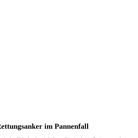
 vom Kleinkraftrad über PKW bis zu LKW und Reisebussen. Auch Zufahr
mer wieder. Kleine Pannen beheben wir gleich vor Ort und größere Repa
nste Prüftechnik machen uns zu Experten in allen Bereichen der Fahrze
Rettungsanker im Pannenfall