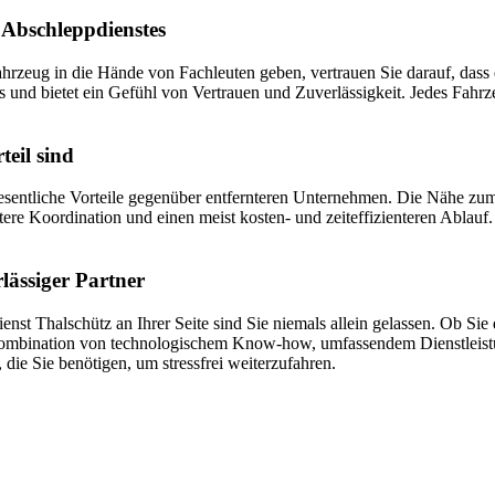
 Abschleppdienstes
ahrzeug in die Hände von Fachleuten geben, vertrauen Sie darauf, dass
ds und bietet ein Gefühl von Vertrauen und Zuverlässigkeit. Jedes Fahr
eil sind
sentliche Vorteile gegenüber entfernteren Unternehmen. Die Nähe zum E
ere Koordination und einen meist kosten- und zeiteffizienteren Ablauf. 
lässiger Partner
st Thalschütz an Ihrer Seite sind Sie niemals allein gelassen. Ob Si
e Kombination von technologischem Know-how, umfassendem Dienstleistu
 die Sie benötigen, um stressfrei weiterzufahren.