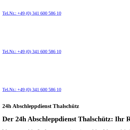
Für jede Gewichtsklasse steht das passende Einsatzfahrzeug bereit,
Tel.Nr.: +49 (0) 341 600 586 10
Pannendienst für LKW + PKW
Ein Reifen ist platt, der Wagen springt nicht an – Pannen gibt es im
Tel.Nr.: +49 (0) 341 600 586 10
Werkstatt für LKW + PKW
Egal ob Motor oder Bremsen - unsere langjährige Erfahrung und moder
Erstausrüster-Qualität.
Tel.Nr.: +49 (0) 341 600 586 10
24h Abschleppdienst Thalschütz
Der 24h Abschleppdienst Thalschütz: Ihr 