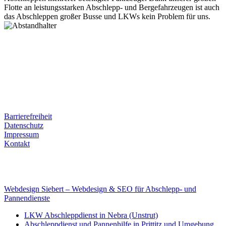
Flotte an leistungsstarken Abschlepp- und Bergefahrzeugen ist auch
das Abschleppen großer Busse und LKWs kein Problem für uns.
Postanschrift
Ernst-Thälmann-Str. 61
06679 Hohenmölsen
Kontaktdaten
Tel. Nr.: +49 (0) 341 600 586 10
Mobile: +49 (0) 170 415 73 72
Rechtliches
Barrierefreiheit
Datenschutz
Impressum
Kontakt
Internet
E-Mail: deha-bergedienst@gmx.de
Internet: www.autoservice-deha.de
Webdesign Siebert – Webdesign & SEO für Abschlepp- und
Pannendienste
LKW Abschleppdienst in Nebra (Unstrut)
Abschleppdienst und Pannenhilfe in Prittitz und Umgebung