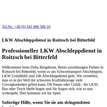
Werkstatt für LKW + PKW
Egal ob Motor oder Bremsen - unsere langjährige Erfahrung und
modernste Prüftechnik machen uns zu Experten in allen Bereichen
der Fahrzeugmechanik. Selbstverständlich erhalten Sie jedes
Ersatzteil in Erstausrüster-Qualität.
Tel.Nr.: +49 (0) 341 600 586 10
LKW Abschleppdienst in Roitzsch bei Bitterfeld
Professioneller LKW Abschleppdienst in
Roitzsch bei Bitterfeld
Willkommen beim Deha Bergdienst, Ihrem zuverlässigen Partner in
Roitzsch bei Bitterfeld, wenn es um Schwertransport Abschleppen,
LKW Unfallhilfe und 24h Abschleppdienst geht. Wir verstehen,
dass es in der Welt der schweren Kraftfahrzeuge viele
Unwägbarkeiten geben kann. Ob Panne oder Unfall - Ihr LKW,
Bus oder Truck bleibt liegen und Sie fragen sich, wie es nun
weitergeht. Hier kommen wir ins Spiel.
Sofortige Hilfe, wenn Sie sie am dringendsten