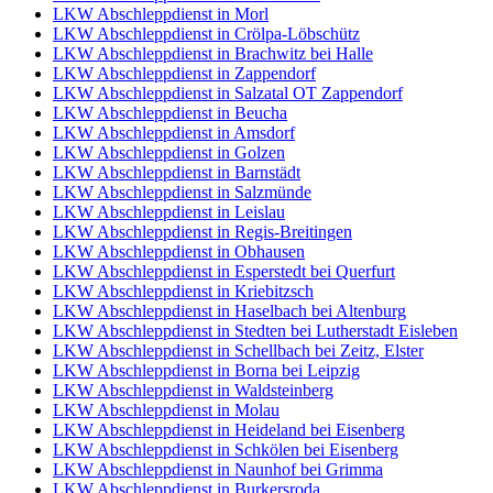
LKW Abschleppdienst in Morl
LKW Abschleppdienst in Crölpa-Löbschütz
LKW Abschleppdienst in Brachwitz bei Halle
LKW Abschleppdienst in Zappendorf
LKW Abschleppdienst in Salzatal OT Zappendorf
LKW Abschleppdienst in Beucha
LKW Abschleppdienst in Amsdorf
LKW Abschleppdienst in Golzen
LKW Abschleppdienst in Barnstädt
LKW Abschleppdienst in Salzmünde
LKW Abschleppdienst in Leislau
LKW Abschleppdienst in Regis-Breitingen
LKW Abschleppdienst in Obhausen
LKW Abschleppdienst in Esperstedt bei Querfurt
LKW Abschleppdienst in Kriebitzsch
LKW Abschleppdienst in Haselbach bei Altenburg
LKW Abschleppdienst in Stedten bei Lutherstadt Eisleben
LKW Abschleppdienst in Schellbach bei Zeitz, Elster
LKW Abschleppdienst in Borna bei Leipzig
LKW Abschleppdienst in Waldsteinberg
LKW Abschleppdienst in Molau
LKW Abschleppdienst in Heideland bei Eisenberg
LKW Abschleppdienst in Schkölen bei Eisenberg
LKW Abschleppdienst in Naunhof bei Grimma
LKW Abschleppdienst in Burkersroda