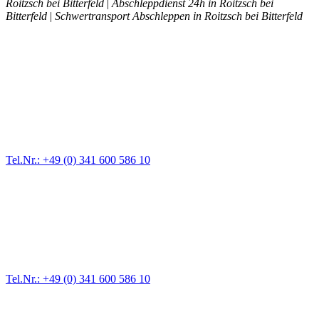
Roitzsch bei Bitterfeld
|
Abschleppdienst 24h in Roitzsch bei
Bitterfeld
|
Schwertransport Abschleppen in Roitzsch bei Bitterfeld
Abschlepp- und Bergungsdienst
Für jede Gewichtsklasse steht das passende Einsatzfahrzeug bereit,
vom Kleinkraftrad über PKW bis zu LKW und Reisebussen. Auch
Zufahrten und Parkhäuser sind für uns kein Problem.
Tel.Nr.: +49 (0) 341 600 586 10
Pannendienst für LKW + PKW
Ein Reifen ist platt, der Wagen springt nicht an – Pannen gibt es
immer wieder. Kleine Pannen beheben wir gleich vor Ort und
größere Reparaturen übernehmen wir in unserer Werkstatt.
Tel.Nr.: +49 (0) 341 600 586 10