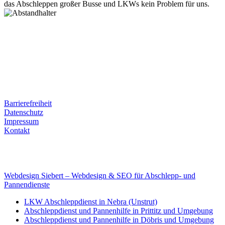
das Abschleppen großer Busse und LKWs kein Problem für uns.
Postanschrift
Ernst-Thälmann-Str. 61
06679 Hohenmölsen
Kontaktdaten
Tel. Nr.: +49 (0) 341 600 586 10
Mobile: +49 (0) 170 415 73 72
Rechtliches
Barrierefreiheit
Datenschutz
Impressum
Kontakt
Internet
E-Mail: deha-bergedienst@gmx.de
Internet: www.autoservice-deha.de
Webdesign Siebert – Webdesign & SEO für Abschlepp- und
Pannendienste
LKW Abschleppdienst in Nebra (Unstrut)
Abschleppdienst und Pannenhilfe in Prittitz und Umgebung
Abschleppdienst und Pannenhilfe in Döbris und Umgebung