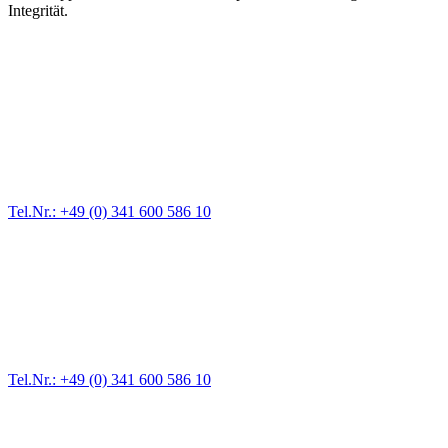
Integrität.
Abschlepp- und Bergungsdienst
Für jede Gewichtsklasse steht das passende Einsatzfahrzeug bereit,
vom Kleinkraftrad über PKW bis zu LKW und Reisebussen. Auch
Zufahrten und Parkhäuser sind für uns kein Problem.
Tel.Nr.: +49 (0) 341 600 586 10
Pannendienst für LKW + PKW
Ein Reifen ist platt, der Wagen springt nicht an – Pannen gibt es
immer wieder. Kleine Pannen beheben wir gleich vor Ort und
größere Reparaturen übernehmen wir in unserer Werkstatt.
Tel.Nr.: +49 (0) 341 600 586 10
Werkstatt für LKW + PKW