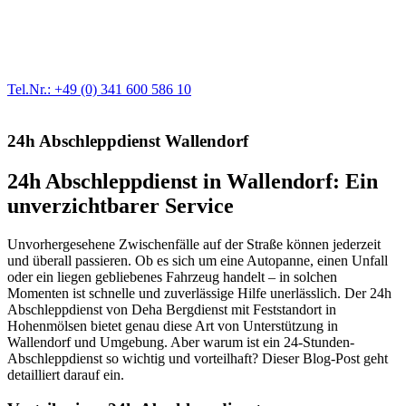
Egal ob Motor oder Bremsen - unsere langjährige Erfahrung und
modernste Prüftechnik machen uns zu Experten in allen Bereichen
der Fahrzeugmechanik. Selbstverständlich erhalten Sie jedes
Ersatzteil in Erstausrüster-Qualität.
Tel.Nr.: +49 (0) 341 600 586 10
24h Abschleppdienst Wallendorf
24h Abschleppdienst in Wallendorf: Ein
unverzichtbarer Service
Unvorhergesehene Zwischenfälle auf der Straße können jederzeit
und überall passieren. Ob es sich um eine Autopanne, einen Unfall
oder ein liegen gebliebenes Fahrzeug handelt – in solchen
Momenten ist schnelle und zuverlässige Hilfe unerlässlich. Der 24h
Abschleppdienst von Deha Bergdienst mit Feststandort in
Hohenmölsen bietet genau diese Art von Unterstützung in
Wallendorf und Umgebung. Aber warum ist ein 24-Stunden-
Abschleppdienst so wichtig und vorteilhaft? Dieser Blog-Post geht
detailliert darauf ein.