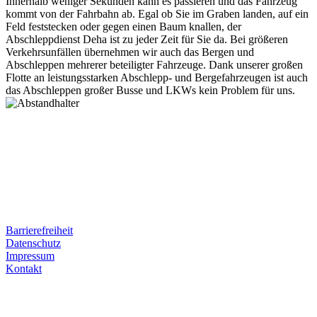
Innerhalb weniger Sekunden kann es passieren und das Fahrzeug
kommt von der Fahrbahn ab. Egal ob Sie im Graben landen, auf ein
Feld feststecken oder gegen einen Baum knallen, der
Abschleppdienst Deha ist zu jeder Zeit für Sie da. Bei größeren
Verkehrsunfällen übernehmen wir auch das Bergen und
Abschleppen mehrerer beteiligter Fahrzeuge. Dank unserer großen
Flotte an leistungsstarken Abschlepp- und Bergefahrzeugen ist auch
das Abschleppen großer Busse und LKWs kein Problem für uns.
Postanschrift
Ernst-Thälmann-Str. 61
06679 Hohenmölsen
Kontaktdaten
Tel. Nr.: +49 (0) 341 600 586 10
Mobile: +49 (0) 170 415 73 72
Rechtliches
Barrierefreiheit
Datenschutz
Impressum
Kontakt
Internet
E-Mail: deha-bergedienst@gmx.de