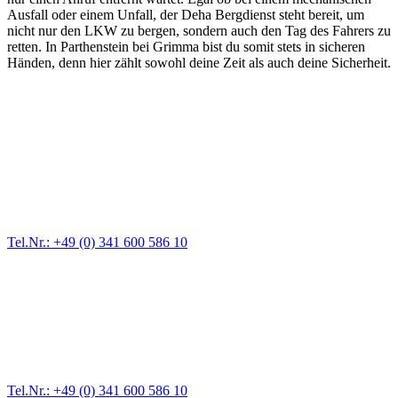
Ausfall oder einem Unfall, der Deha Bergdienst steht bereit, um
nicht nur den LKW zu bergen, sondern auch den Tag des Fahrers zu
retten. In Parthenstein bei Grimma bist du somit stets in sicheren
Händen, denn hier zählt sowohl deine Zeit als auch deine Sicherheit.
Abschlepp- und Bergungsdienst
Für jede Gewichtsklasse steht das passende Einsatzfahrzeug bereit,
vom Kleinkraftrad über PKW bis zu LKW und Reisebussen. Auch
Zufahrten und Parkhäuser sind für uns kein Problem.
Tel.Nr.: +49 (0) 341 600 586 10
Pannendienst für LKW + PKW
Ein Reifen ist platt, der Wagen springt nicht an – Pannen gibt es
immer wieder. Kleine Pannen beheben wir gleich vor Ort und
größere Reparaturen übernehmen wir in unserer Werkstatt.
Tel.Nr.: +49 (0) 341 600 586 10