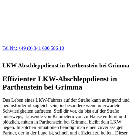
Werkstatt für LKW + PKW
Egal ob Motor oder Bremsen - unsere langjährige Erfahrung und
modernste Prüftechnik machen uns zu Experten in allen Bereichen
der Fahrzeugmechanik. Selbstverständlich erhalten Sie jedes
Ersatzteil in Erstausrüster-Qualität.
Tel.Nr.: +49 (0) 341 600 586 10
LKW Abschleppdienst in Parthenstein bei Grimma
Effizienter LKW-Abschleppdienst in
Parthenstein bei Grimma
Das Leben eines LKW-Fahrers auf der Straße kann aufregend und
herausfordernd zugleich sein, insbesondere wenn unerwartete
Schwierigkeiten auftreten. Stell dir vor, du bist auf der Straße
unterwegs, Tausende von Kilometern von zu Hause entfernt und
plötzlich, mitten in Parthenstein bei Grimma, bleibt dein LKW
liegen. In solchen Situationen benötigt man einen zuverlässigen
Partner, der in der Lage ist, schnell und effizient zu helfen. Dieser