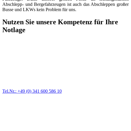
Abschlepp- und Bergefahrzeugen ist auch das Abschleppen großer
Busse und LKWs kein Problem für uns.
Nutzen Sie unsere Kompetenz für Ihre
Notlage
Abschlepp- und Bergungsdienst
Für jede Gewichtsklasse steht das passende Einsatzfahrzeug bereit,
vom Kleinkraftrad über PKW bis zu LKW und Reisebussen. Auch
Zufahrten und Parkhäuser sind für uns kein Problem.
Tel.Nr.: +49 (0) 341 600 586 10
Pannendienst für LKW + PKW
Ein Reifen ist platt, der Wagen springt nicht an – Pannen gibt es
immer wieder. Kleine Pannen beheben wir gleich vor Ort und
größere Reparaturen übernehmen wir in unserer Werkstatt.