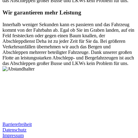
das Abschleppen großer Busse und LKWs kein Problem für uns.
Wir garantieren mehr Leistung
Innerhalb weniger Sekunden kann es passieren und das Fahrzeug
kommt von der Fahrbahn ab. Egal ob Sie im Graben landen, auf ein
Feld feststecken oder gegen einen Baum knallen, der
Abschleppdienst Deha ist zu jeder Zeit für Sie da. Bei größeren
Verkehrsunfällen übernehmen wir auch das Bergen und
Abschleppen mehrerer beteiligter Fahrzeuge. Dank unserer großen
Flotte an leistungsstarken Abschlepp- und Bergefahrzeugen ist auch
das Abschleppen großer Busse und LKWs kein Problem für uns.
Postanschrift
Ernst-Thälmann-Str. 61
06679 Hohenmölsen
Kontaktdaten
Tel. Nr.: +49 (0) 341 600 586 10
Mobile: +49 (0) 170 415 73 72
Rechtliches
Barrierefreiheit
Datenschutz
Impressum