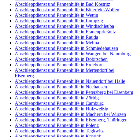
Abschleppdienst und Pannenhilfe in Bad Köstritz
Abschleppdienst und Pannenhilfe in Bitterfeld-Wolfen
Abschleppdienst und Pannenhilfe in Wettin
Abschleppdienst und Pannenhilfe in Lumpzig
Abschleppdienst und Pannenhilfe in Windischleuba
Abschleppdienst und Pannenhilfe in Frauenprießnitz
Abschleppdienst und Pannenhilfe in Rauda
Abschleppdienst und Pannenhilfe in Mehna
Abschleppdienst und Pannenhilfe in Schmiedehausen
Abschleppdienst und Pannenhilfe in Wangen bei Naumburg
Abschleppdienst und Pannenhilfe in Dobitschen
Abschleppdienst und Pannenhilfe in Erdeborn
Abschleppdienst und Pannenhilfe in Mertendorf bei
Eisenberg
Abschleppdienst und Pannenhilfe in Nauendorf bei Halle
Abschleppdienst und Pannenhilfe in Neehausen
Abschleppdienst und Pannenhilfe in Petersberg bei Eisenberg
Abschleppdienst und Pannenhilfe in Zörbig
Abschleppdienst und Pannenhilfe in Camburg
Abschleppdienst und Pannenhilfe in Holzweißig
Abschleppdienst und Pannenhilfe in Machern bei Wurzen
Abschleppdienst und Pannenhilfe in Eisenberg, Thüringen
Abschleppdienst und Pannenhilfe in Polenz
Abschleppdienst und Pannenhilfe in Tegkwitz
Abschleppdienst und Pannenhilfe in Krosigk