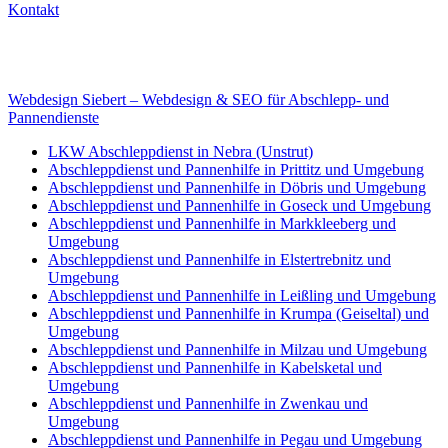
Kontakt
Internet
E-Mail: deha-bergedienst@gmx.de
Internet: www.autoservice-deha.de
Webdesign Siebert – Webdesign & SEO für Abschlepp- und
Pannendienste
LKW Abschleppdienst in Nebra (Unstrut)
Abschleppdienst und Pannenhilfe in Prittitz und Umgebung
Abschleppdienst und Pannenhilfe in Döbris und Umgebung
Abschleppdienst und Pannenhilfe in Goseck und Umgebung
Abschleppdienst und Pannenhilfe in Markkleeberg und
Umgebung
Abschleppdienst und Pannenhilfe in Elstertrebnitz und
Umgebung
Abschleppdienst und Pannenhilfe in Leißling und Umgebung
Abschleppdienst und Pannenhilfe in Krumpa (Geiseltal) und
Umgebung
Abschleppdienst und Pannenhilfe in Milzau und Umgebung
Abschleppdienst und Pannenhilfe in Kabelsketal und
Umgebung
Abschleppdienst und Pannenhilfe in Zwenkau und
Umgebung
Abschleppdienst und Pannenhilfe in Pegau und Umgebung